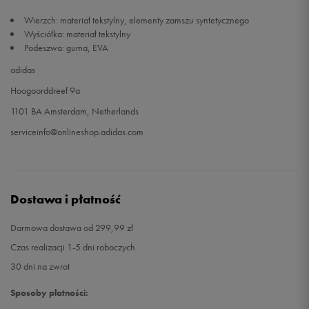
Wierzch: materiał tekstylny, elementy zamszu syntetycznego
48
31 cm
Powiadom o dostępności
Wyściółka: materiał tekstylny
Podeszwa: guma, EVA
49 1/3
32 cm
Powiadom o dostępności
adidas
Hoogoorddreef 9a
1101 BA Amsterdam, Netherlands
serviceinfo@onlineshop.adidas.com
Dostawa i płatność
Darmowa dostawa od 299,99 zł
Czas realizacji 1-5 dni roboczych
30 dni na zwrot
Sposoby płatności: