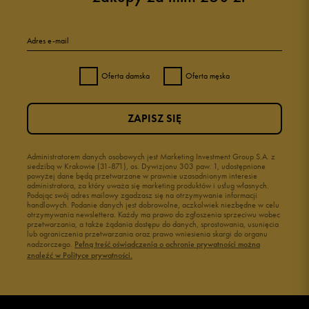
Adres e-mail
Oferta damska
Oferta męska
ZAPISZ SIĘ
Administratorem danych osobowych jest Marketing Investment Group S.A. z
siedzibą w Krakowie (31-871), os. Dywizjonu 303 paw. 1, udostępnione
powyżej dane będą przetwarzane w prawnie uzasadnionym interesie
administratora, za który uważa się marketing produktów i usług własnych.
Podając swój adres mailowy zgadzasz się na otrzymywanie informacji
handlowych. Podanie danych jest dobrowolne, aczkolwiek niezbędne w celu
otrzymywania newslettera. Każdy ma prawo do zgłoszenia sprzeciwu wobec
przetwarzania, a także żądania dostępu do danych, sprostowania, usunięcia
lub ograniczenia przetwarzania oraz prawo wniesienia skargi do organu
nadzorczego.
Pełną treść oświadczenia o ochronie prywatności można
znaleźć w Polityce prywatności.