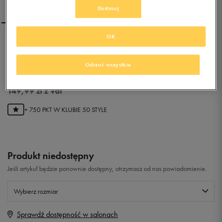
Dostosuj
OK
ADIDAS NEO CITY RACER
Odrzuć wszystkie
0.0
(
0
)
149,99
zł
z Vat
+ 750 PKT W
KLUBIE 50 STYLE
Produkt niedostępny
Jeśli artykuł będzie ponownie dostępny, otrzymasz od nas powiadomienie.
Wybierz rozmiar
Sprawdź dostępność w salonach
Rozmiary EU
Rozmiary US