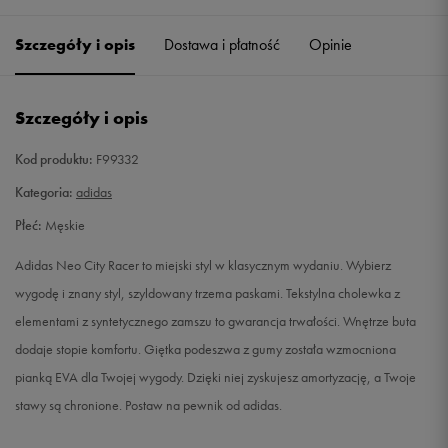
41 1/3
26 cm
Powiadom o dostępności
Szczegóły i opis
Dostawa i płatność
Opinie
42
26,5 cm
Powiadom o dostępności
Szczegóły i opis
42 2/3
27 cm
Powiadom o dostępności
Kod produktu:
F99332
43 1/3
27,5 cm
Powiadom o dostępności
Kategoria:
adidas
Płeć:
Męskie
44
28 cm
Powiadom o dostępności
Adidas Neo City Racer to miejski styl w klasycznym wydaniu. Wybierz
44 2/3
28,5 cm
Powiadom o dostępności
wygodę i znany styl, szyldowany trzema paskami. Tekstylna cholewka z
elementami z syntetycznego zamszu to gwarancja trwałości. Wnętrze buta
45 1/3
29 cm
Powiadom o dostępności
dodaje stopie komfortu. Giętka podeszwa z gumy została wzmocniona
pianką EVA dla Twojej wygody. Dzięki niej zyskujesz amortyzację, a Twoje
46
29,5 cm
Powiadom o dostępności
stawy są chronione. Postaw na pewnik od adidas.
46 2/3
30 cm
Powiadom o dostępności