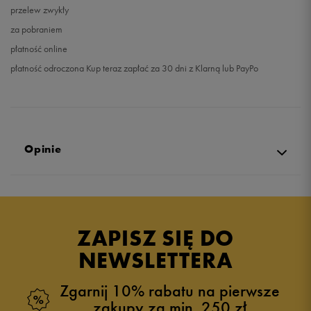
przelew zwykły
za pobraniem
płatność online
płatność odroczona Kup teraz zapłać za 30 dni z Klarną lub PayPo
Opinie
Produkt nie posiada recenzji
ZAPISZ SIĘ DO
NEWSLETTERA
Zgarnij 10% rabatu na pierwsze
zakupy za min. 250 zł