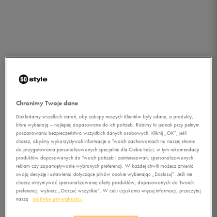
Chronimy Twoje dane
Dokładamy wszelkich starań, aby zakupy naszych Klientów były udane, a produkty,
które wybierają – najlepiej dopasowane do ich potrzeb. Robimy to jednak przy pełnym
poszanowaniu bezpieczeństwa wszystkich danych osobowych. Kliknij „OK”, jeśli
chcesz, abyśmy wykorzystywali informacje o Twoich zachowaniach na naszej stronie
do przygotowania personalizowanych specjalnie dla Ciebie treści, w tym rekomendacji
produktów dopasowanych do Twoich potrzeb i zainteresowań, spersonalizowanych
reklam czy zapamiętywanie wybranych preferencji. W każdej chwili możesz zmienić
swoją decyzję i ustawienia dotyczące plików cookie wybierając „Dostosuj”. Jeśli nie
chcesz otrzymywać spersonalizowanej oferty produktów, dopasowanych do Twoich
1/4
preferencji, wybierz „Odrzuć wszystkie”. W celu uzyskania więcej informacji, przeczytaj
naszą
politykę prywatności.