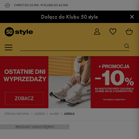
ZWROT DO 30 DNI. W KLUBIE DO 60 DNI.
×
Dołącz do Klubu 50 style
STRONA GŁÓWNA
MĘSKIE
MARKI
ADIDAS
PRODUKT NIEDOSTĘPNY