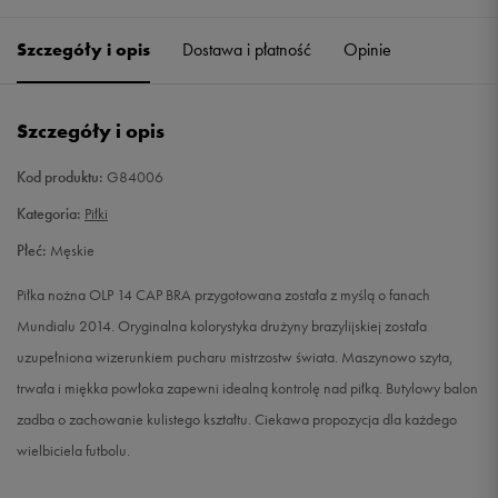
Szczegóły i opis
Dostawa i płatność
Opinie
Szczegóły i opis
Kod produktu:
G84006
Kategoria:
Piłki
Płeć:
Męskie
Piłka nożna OLP 14 CAP BRA przygotowana została z myślą o fanach
Mundialu 2014. Oryginalna kolorystyka drużyny brazylijskiej została
uzupełniona wizerunkiem pucharu mistrzostw świata. Maszynowo szyta,
trwała i miękka powłoka zapewni idealną kontrolę nad piłką. Butylowy balon
zadba o zachowanie kulistego kształtu. Ciekawa propozycja dla każdego
wielbiciela futbolu.