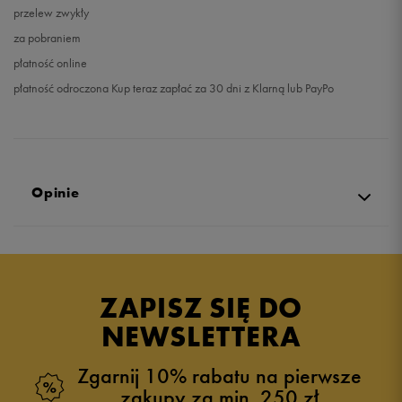
przelew zwykły
za pobraniem
płatność online
płatność odroczona Kup teraz zapłać za 30 dni z Klarną lub PayPo
Opinie
Produkt nie posiada recenzji
ZAPISZ SIĘ DO
NEWSLETTERA
Zgarnij 10% rabatu na pierwsze
zakupy za min. 250 zł