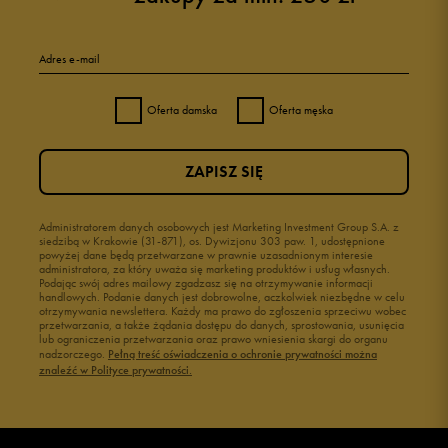
Adres e-mail
Oferta damska
Oferta męska
ZAPISZ SIĘ
Administratorem danych osobowych jest Marketing Investment Group S.A. z
siedzibą w Krakowie (31-871), os. Dywizjonu 303 paw. 1, udostępnione
powyżej dane będą przetwarzane w prawnie uzasadnionym interesie
administratora, za który uważa się marketing produktów i usług własnych.
Podając swój adres mailowy zgadzasz się na otrzymywanie informacji
handlowych. Podanie danych jest dobrowolne, aczkolwiek niezbędne w celu
otrzymywania newslettera. Każdy ma prawo do zgłoszenia sprzeciwu wobec
przetwarzania, a także żądania dostępu do danych, sprostowania, usunięcia
lub ograniczenia przetwarzania oraz prawo wniesienia skargi do organu
nadzorczego.
Pełną treść oświadczenia o ochronie prywatności można
znaleźć w Polityce prywatności.