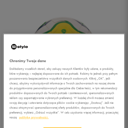
Chronimy Twoje dane
Dokładamy wszelkich starań, aby zakupy naszych Klientów były udane, a produkty,
które wybierają – najlepiej dopasowane do ich potrzeb. Robimy to jednak przy pełnym
poszanowaniu bezpieczeństwa wszystkich danych osobowych. Kliknij „OK”, jeśli
chcesz, abyśmy wykorzystywali informacje o Twoich zachowaniach na naszej stronie
do przygotowania personalizowanych specjalnie dla Ciebie treści, w tym rekomendacji
produktów dopasowanych do Twoich potrzeb i zainteresowań, spersonalizowanych
reklam czy zapamiętywanie wybranych preferencji. W każdej chwili możesz zmienić
swoją decyzję i ustawienia dotyczące plików cookie wybierając „Dostosuj”. Jeśli nie
chcesz otrzymywać spersonalizowanej oferty produktów, dopasowanych do Twoich
1/2
preferencji, wybierz „Odrzuć wszystkie”. W celu uzyskania więcej informacji, przeczytaj
naszą
politykę prywatności.