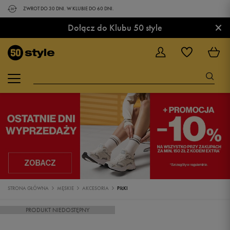
ZWROT DO 30 DNI. W KLUBIE DO 60 DNI.
×
Dołącz do Klubu 50 style
STRONA GŁÓWNA
MĘSKIE
AKCESORIA
PIŁKI
PRODUKT NIEDOSTĘPNY