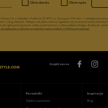
Oferta damska
Oferta męska
nt Group S.A. z siedzibą w Krakowie (31-871), os. Dywizjonu 303 paw. 1, udostępnione po
duktów i usług własnych. Podając swój adres mailowy zgadzasz się na otrzymywanie informacj
 do zgłoszenia sprzeciwu wobec przetwarzania, a także żądania dostępu do danych, sprost
ć oświadczenia o ochronie prywatności można znaleźć w Polityce prywatności.
Znajdź nas na
STYLE.COM
Poradniki
Inspiracje
Tabela rozmiarów
Blog