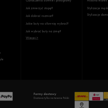
Oznaczenia słowne i piktogramy
Historia marek
Jak zmierzyć stopę?
Stylizacje męsk
Stylizacje dam
Jak dobrać rozmiar?
Jakie buty na siłownię wybrać?
Jak wybrać buty na zimę?
Więcej >
e
yle
Formy dostawy
Dostawa tylko na terenie Polski