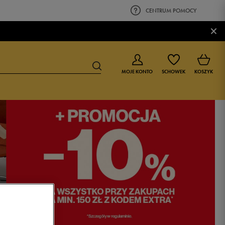
CENTRUM POMOCY
×
MOJE KONTO
SCHOWEK
KOSZYK
BUTY DLA CHŁOPCA
BUTY DLA DZIEWCZYNKI
0-4 lat
0-4 lat
4-8 lat
4-8 lat
9-16 lat
9-16 lat