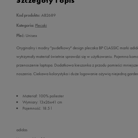
Szczegóły i opis
Kod produktu:
AB2689
Kategoria:
Plecaki
Płeć:
Unisex
Oryginalny i modny "pudełkowy" design plecaka BP CLASSIC marki adida
wytrzymały materiał świetnie sprawdzi się w użytkowaniu. Pojemna kom
przenoszenie laptopa. Dodatkowa kieszonka z przodu pomieści mniejsze a
noszenia. Ciekawa kolorystyka i duże logowanie ożywią niejedną garde
Materiał: 100% poliester
Wymiary: 13x26x41 cm
Pojemność: 18.5 l
adidas