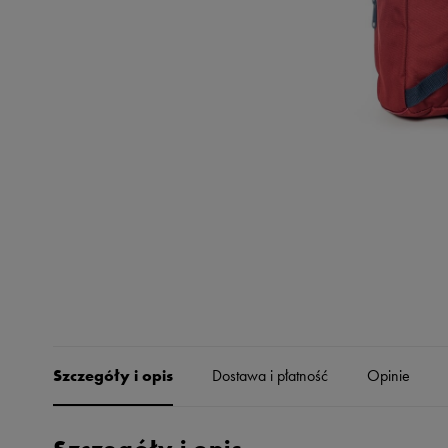
Skechers
Timberland
Umbro
Under Armour
Up8
U.S. Polo ASSN.
Vans
Szczegóły i opis
Dostawa i płatność
Opinie