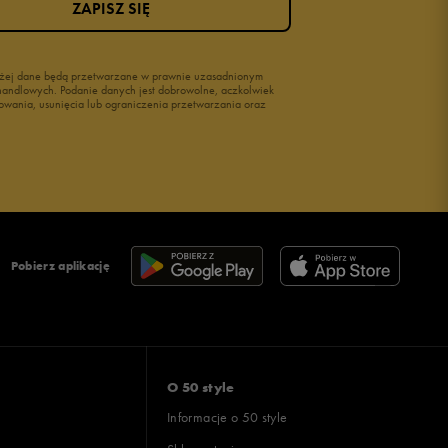
ZAPISZ SIĘ
wyżej dane będą przetwarzane w prawnie uzasadnionym
i handlowych. Podanie danych jest dobrowolne, aczkolwiek
owania, usunięcia lub ograniczenia przetwarzania oraz
Pobierz aplikację
O 50 style
Informacje o 50 style