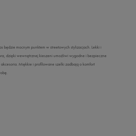
s będzie mocnym punktem w streetowych stylizacjach. Lekki i
ora, dzięki wewnętrznej kieszeni umożliwi wygodne i bezpieczne
kcesoria. Miękkie i profilowane szelki zadbają o komfort
robę.