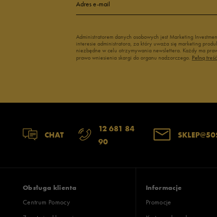
Adres e-mail
Administratorem danych osobowych jest Marketing Investme
interesie administratora, za który uważa się marketing pro
niezbędne w celu otrzymywania newslettera. Każdy ma prawo
prawo wniesienia skargi do organu nadzorczego.
Pełną treś
12 681 84
CHAT
SKLEP@50
90
Obsługa klienta
Informacje
Centrum Pomocy
Promocje