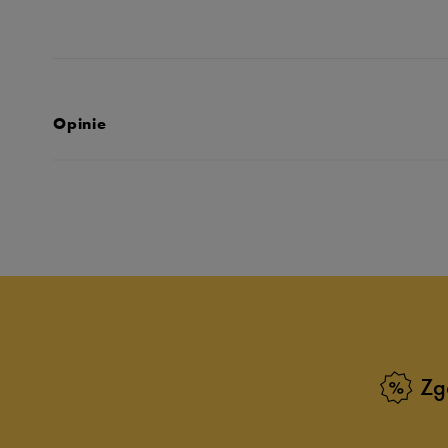
Opinie
Produkt nie posia
Zg