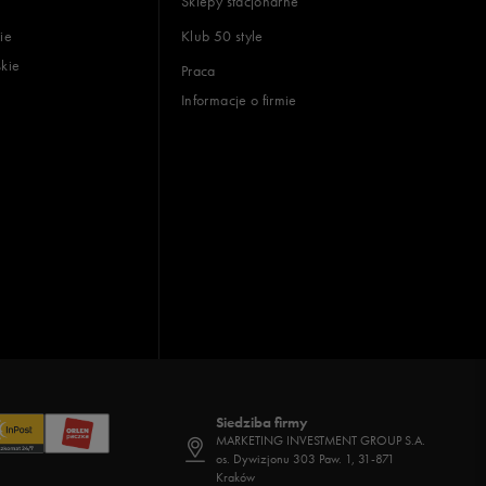
Sklepy stacjonarne
ie
Klub 50 style
skie
Praca
Informacje o firmie
Siedziba firmy
MARKETING INVESTMENT GROUP S.A.
os. Dywizjonu 303 Paw. 1, 31-871
Kraków