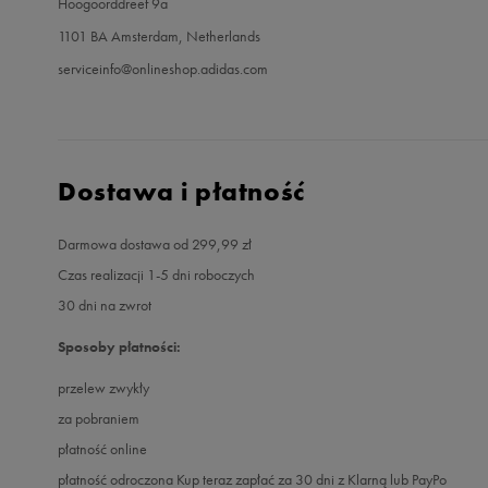
Hoogoorddreef 9a
1101 BA Amsterdam, Netherlands
serviceinfo@onlineshop.adidas.com
Dostawa i płatność
Darmowa dostawa od 299,99 zł
Czas realizacji 1-5 dni roboczych
30 dni na zwrot
Sposoby płatności:
przelew zwykły
za pobraniem
płatność online
płatność odroczona Kup teraz zapłać za 30 dni z Klarną lub PayPo