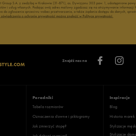
nt Group S.A. z siedzibą w Krakowie (31-871), os. Dywizjonu 303 paw. 1, udostępnione po
duktów i usług własnych. Podając swój adres mailowy zgadzasz się na otrzymywanie informacj
 do zgłoszenia sprzeciwu wobec przetwarzania, a także żądania dostępu do danych, sprost
ć oświadczenia o ochronie prywatności można znaleźć w Polityce prywatności.
Znajdź nas na
STYLE.COM
Poradniki
Inspiracje
Tabela rozmiarów
Blog
Oznaczenia słowne i piktogramy
Historia marek
Jak zmierzyć stopę?
Stylizacje męsk
Stylizacje dam
Jak dobrać rozmiar?