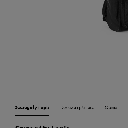
Skechers
Timberland
Umbro
Under Armour
Up8
U.S. Polo ASSN.
Vans
Szczegóły i opis
Dostawa i płatność
Opinie