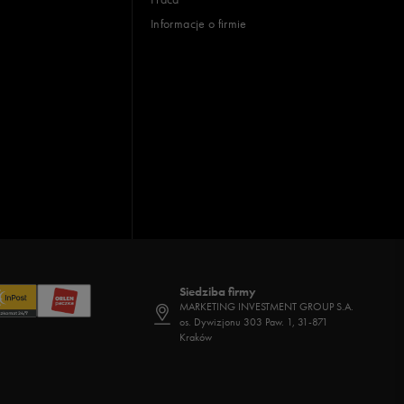
Informacje o firmie
Siedziba firmy
MARKETING INVESTMENT GROUP S.A.
os. Dywizjonu 303 Paw. 1, 31-871
Kraków