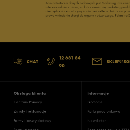
Administratorem danych osobowych jest Marketing Investme
interesie administratora, za który uważa się marketing pro
niezbędne w celu otrzymywania newslettera. Każdy ma prawo
prawo wniesienia skargi do organu nadzorczego.
Pełną treś
12 681 84
CHAT
SKLEP@50
90
Obsługa klienta
Informacje
Centrum Pomocy
Promocje
Zwroty i reklamacje
Karta podarunkowa
Formy i koszty dostawy
Newsletter
Formy płatności
Bezpieczne zakupy (SSL)