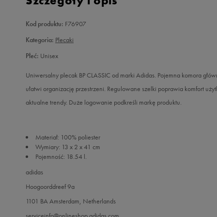
Szczegóły i opis
Kod produktu:
F76907
Kategoria:
Plecaki
Płeć:
Unisex
Uniwersalny plecak BP CLASSIC od marki Adidas. Pojemna komora główn
ułatwi organizację przestrzeni. Regulowane szelki poprawia komfort uży
aktualne trendy. Duże logowanie podkreśli markę produktu.
Materiał: 100% poliester
Wymiary: 13 x 2 x 41 cm
Pojemność: 18.54 l.
adidas
Hoogoorddreef 9a
1101 BA Amsterdam, Netherlands
serviceinfo@onlineshop.adidas.com