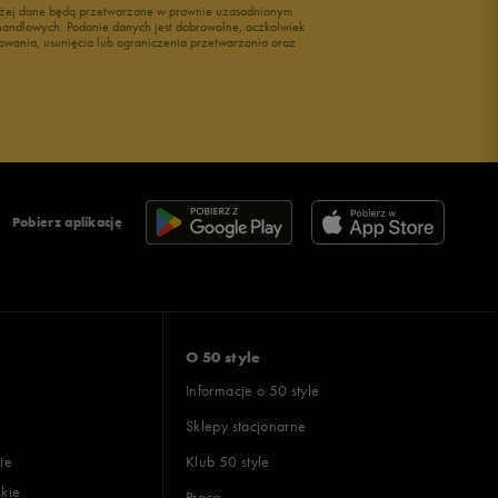
wyżej dane będą przetwarzane w prawnie uzasadnionym
i handlowych. Podanie danych jest dobrowolne, aczkolwiek
owania, usunięcia lub ograniczenia przetwarzania oraz
Pobierz aplikację
O 50 style
Informacje o 50 style
Sklepy stacjonarne
ie
Klub 50 style
skie
Praca