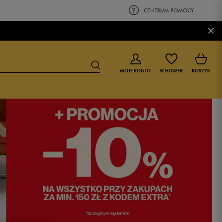
CENTRUM POMOCY
×
MOJE KONTO
SCHOWEK
KOSZYK
BUTY DLA CHŁOPCA
BUTY DLA DZIEWCZYNKI
0-4 lat
0-4 lat
4-8 lat
4-8 lat
9-16 lat
9-16 lat