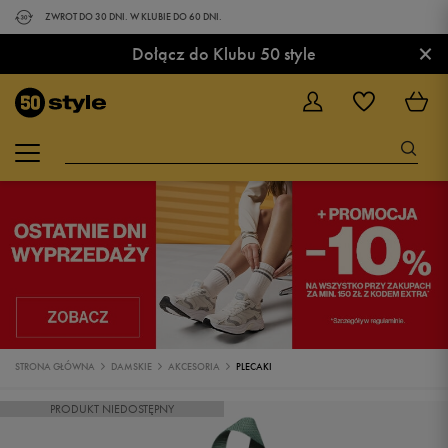
ZWROT DO 30 DNI. W KLUBIE DO 60 DNI.
×
Dołącz do Klubu 50 style
STRONA GŁÓWNA
DAMSKIE
AKCESORIA
PLECAKI
PRODUKT NIEDOSTĘPNY