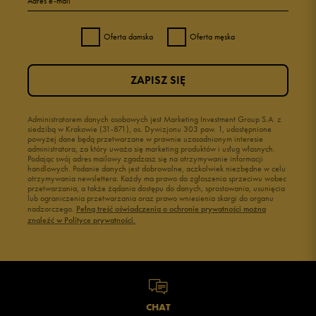
Adres e-mail
Oferta damska
Oferta męska
ZAPISZ SIĘ
Administratorem danych osobowych jest Marketing Investment Group S.A. z
siedzibą w Krakowie (31-871), os. Dywizjonu 303 paw. 1, udostępnione
powyżej dane będą przetwarzane w prawnie uzasadnionym interesie
administratora, za który uważa się marketing produktów i usług własnych.
Podając swój adres mailowy zgadzasz się na otrzymywanie informacji
handlowych. Podanie danych jest dobrowolne, aczkolwiek niezbędne w celu
otrzymywania newslettera. Każdy ma prawo do zgłoszenia sprzeciwu wobec
przetwarzania, a także żądania dostępu do danych, sprostowania, usunięcia
lub ograniczenia przetwarzania oraz prawo wniesienia skargi do organu
nadzorczego.
Pełną treść oświadczenia o ochronie prywatności można
znaleźć w Polityce prywatności.
CHAT