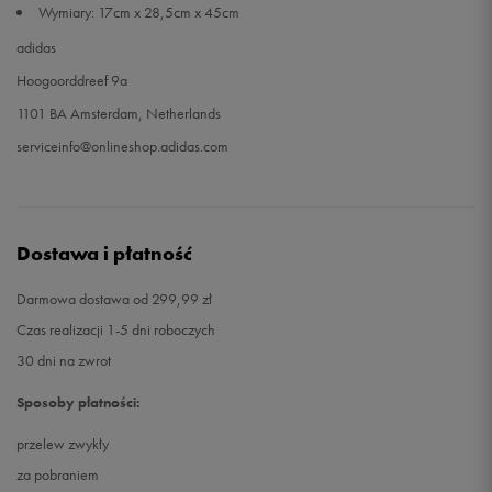
Wymiary: 17cm x 28,5cm x 45cm
adidas
Hoogoorddreef 9a
1101 BA Amsterdam, Netherlands
serviceinfo@onlineshop.adidas.com
Dostawa i płatność
Darmowa dostawa od 299,99 zł
Czas realizacji 1-5 dni roboczych
30 dni na zwrot
Sposoby płatności:
przelew zwykły
za pobraniem