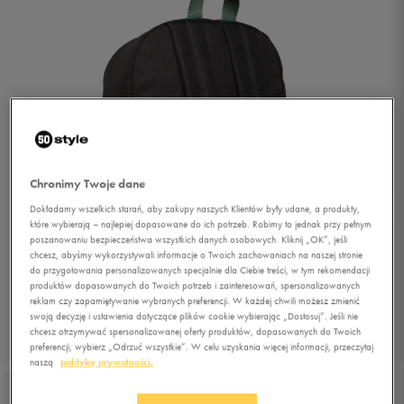
Chronimy Twoje dane
Dokładamy wszelkich starań, aby zakupy naszych Klientów były udane, a produkty,
które wybierają – najlepiej dopasowane do ich potrzeb. Robimy to jednak przy pełnym
poszanowaniu bezpieczeństwa wszystkich danych osobowych. Kliknij „OK”, jeśli
chcesz, abyśmy wykorzystywali informacje o Twoich zachowaniach na naszej stronie
do przygotowania personalizowanych specjalnie dla Ciebie treści, w tym rekomendacji
produktów dopasowanych do Twoich potrzeb i zainteresowań, spersonalizowanych
reklam czy zapamiętywanie wybranych preferencji. W każdej chwili możesz zmienić
swoją decyzję i ustawienia dotyczące plików cookie wybierając „Dostosuj”. Jeśli nie
chcesz otrzymywać spersonalizowanej oferty produktów, dopasowanych do Twoich
1/3
preferencji, wybierz „Odrzuć wszystkie”. W celu uzyskania więcej informacji, przeczytaj
naszą
politykę prywatności.