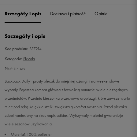
Szczegóły i opis
Dostawa i płatność
Opinie
Szczegóły i opis
Kod produktu:
BP7214
Kategoria:
Plecaki
Płeć:
Unisex
Backpack Daily - prosty plecak do miejskiej dżungli i na weekendowe
wypady. Pojemna komora główna z łatwością pomieści wiele niezbędnych
przedmiotów. Przednia kieszonka przechowa drobiazgi, które zawsze warto
mieć pod ręką. Miękkie szelki zwiększają komfort noszenia. Przód plecaka
zdobi naniesiony na skos napis adidas. Wytrzymały materiał gwarantuje
wiele sezonów użytkowania.
Materiał: 100% poliester