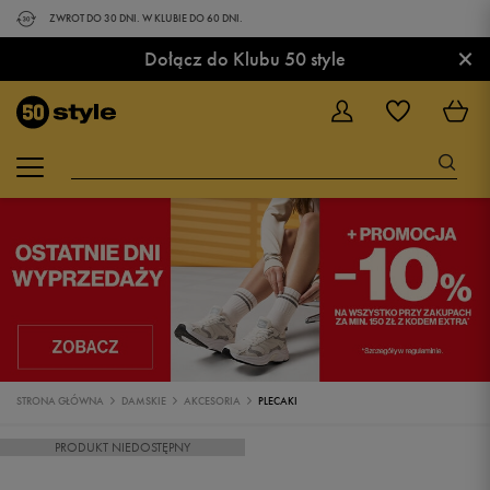
ZWROT DO 30 DNI. W KLUBIE DO 60 DNI.
×
Dołącz do Klubu 50 style
STRONA GŁÓWNA
DAMSKIE
AKCESORIA
PLECAKI
PRODUKT NIEDOSTĘPNY