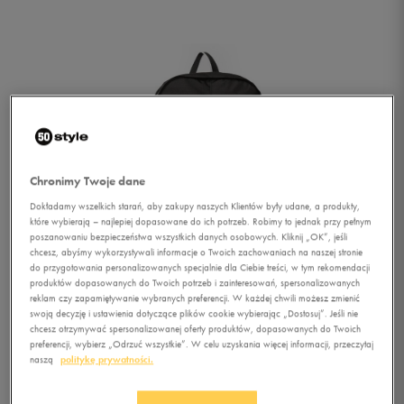
Chronimy Twoje dane
Dokładamy wszelkich starań, aby zakupy naszych Klientów były udane, a produkty,
które wybierają – najlepiej dopasowane do ich potrzeb. Robimy to jednak przy pełnym
poszanowaniu bezpieczeństwa wszystkich danych osobowych. Kliknij „OK”, jeśli
chcesz, abyśmy wykorzystywali informacje o Twoich zachowaniach na naszej stronie
do przygotowania personalizowanych specjalnie dla Ciebie treści, w tym rekomendacji
produktów dopasowanych do Twoich potrzeb i zainteresowań, spersonalizowanych
reklam czy zapamiętywanie wybranych preferencji. W każdej chwili możesz zmienić
swoją decyzję i ustawienia dotyczące plików cookie wybierając „Dostosuj”. Jeśli nie
chcesz otrzymywać spersonalizowanej oferty produktów, dopasowanych do Twoich
1/4
preferencji, wybierz „Odrzuć wszystkie”. W celu uzyskania więcej informacji, przeczytaj
naszą
politykę prywatności.