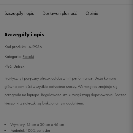
Szczegóły i opis
Dostawa i płatność
Opinie
Szczegóły i opis
Kod produktu:
AJ9936
Kategoria:
Plecaki
Płeć:
Unisex
Praktyczny i poręczny plecak adidas z linii performance. Duża komora
główna pomieści wszystkie potrzebne rzeczy. We wnętrzu znajduje się
przegroda na laptopa. Regulowane szelki zwiększają dopasowanie. Boczne
kieszonki z siateczki są funkcjonalnym dodatkiem.
Wymiary: 15 cm x 30 cm x 46 cm
Materiał: 100% poliester