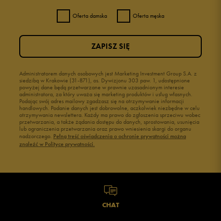
Oferta damska
Oferta męska
ZAPISZ SIĘ
Administratorem danych osobowych jest Marketing Investment Group S.A. z
siedzibą w Krakowie (31-871), os. Dywizjonu 303 paw. 1, udostępnione
powyżej dane będą przetwarzane w prawnie uzasadnionym interesie
administratora, za który uważa się marketing produktów i usług własnych.
Podając swój adres mailowy zgadzasz się na otrzymywanie informacji
handlowych. Podanie danych jest dobrowolne, aczkolwiek niezbędne w celu
otrzymywania newslettera. Każdy ma prawo do zgłoszenia sprzeciwu wobec
przetwarzania, a także żądania dostępu do danych, sprostowania, usunięcia
lub ograniczenia przetwarzania oraz prawo wniesienia skargi do organu
nadzorczego.
Pełną treść oświadczenia o ochronie prywatności można
znaleźć w Polityce prywatności.
CHAT