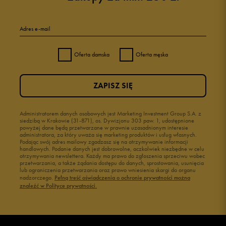
Adres e-mail
Oferta damska
Oferta męska
ZAPISZ SIĘ
Administratorem danych osobowych jest Marketing Investment Group S.A. z
siedzibą w Krakowie (31-871), os. Dywizjonu 303 paw. 1, udostępnione
powyżej dane będą przetwarzane w prawnie uzasadnionym interesie
administratora, za który uważa się marketing produktów i usług własnych.
Podając swój adres mailowy zgadzasz się na otrzymywanie informacji
handlowych. Podanie danych jest dobrowolne, aczkolwiek niezbędne w celu
otrzymywania newslettera. Każdy ma prawo do zgłoszenia sprzeciwu wobec
przetwarzania, a także żądania dostępu do danych, sprostowania, usunięcia
lub ograniczenia przetwarzania oraz prawo wniesienia skargi do organu
nadzorczego.
Pełną treść oświadczenia o ochronie prywatności można
znaleźć w Polityce prywatności.