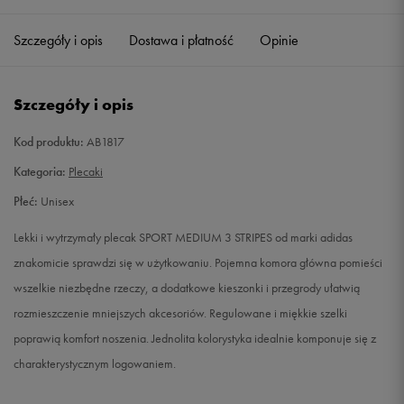
Szczegóły i opis
Dostawa i płatność
Opinie
Szczegóły i opis
Kod produktu:
AB1817
Kategoria:
Plecaki
Płeć:
Unisex
Lekki i wytrzymały plecak SPORT MEDIUM 3 STRIPES od marki adidas
znakomicie sprawdzi się w użytkowaniu. Pojemna komora główna pomieści
wszelkie niezbędne rzeczy, a dodatkowe kieszonki i przegrody ułatwią
rozmieszczenie mniejszych akcesoriów. Regulowane i miękkie szelki
poprawią komfort noszenia. Jednolita kolorystyka idealnie komponuje się z
charakterystycznym logowaniem.