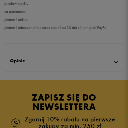
przelew zwykły
za pobraniem
płatność online
płatność odroczona Kup teraz zapłać za 30 dni z Klarną lub PayPo
Opinie
Produkt nie posiada recenzji
ZAPISZ SIĘ DO
NEWSLETTERA
Zgarnij 10% rabatu na pierwsze
zakupy za min. 250 zł