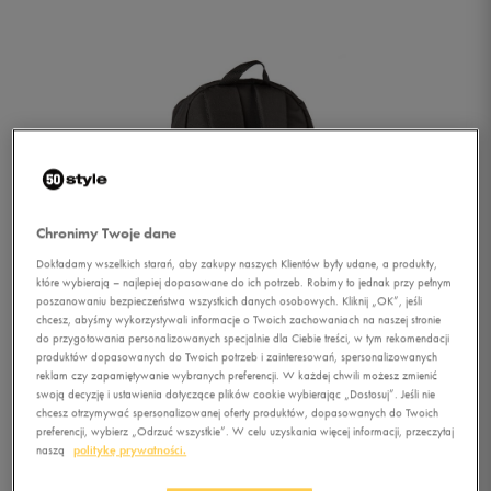
Chronimy Twoje dane
Dokładamy wszelkich starań, aby zakupy naszych Klientów były udane, a produkty,
które wybierają – najlepiej dopasowane do ich potrzeb. Robimy to jednak przy pełnym
poszanowaniu bezpieczeństwa wszystkich danych osobowych. Kliknij „OK”, jeśli
chcesz, abyśmy wykorzystywali informacje o Twoich zachowaniach na naszej stronie
do przygotowania personalizowanych specjalnie dla Ciebie treści, w tym rekomendacji
produktów dopasowanych do Twoich potrzeb i zainteresowań, spersonalizowanych
reklam czy zapamiętywanie wybranych preferencji. W każdej chwili możesz zmienić
swoją decyzję i ustawienia dotyczące plików cookie wybierając „Dostosuj”. Jeśli nie
chcesz otrzymywać spersonalizowanej oferty produktów, dopasowanych do Twoich
1/4
preferencji, wybierz „Odrzuć wszystkie”. W celu uzyskania więcej informacji, przeczytaj
naszą
politykę prywatności.