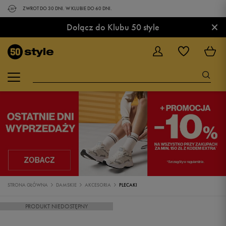
ZWROT DO 30 DNI. W KLUBIE DO 60 DNI.
×
Dołącz do Klubu 50 style
STRONA GŁÓWNA
DAMSKIE
AKCESORIA
PLECAKI
PRODUKT NIEDOSTĘPNY