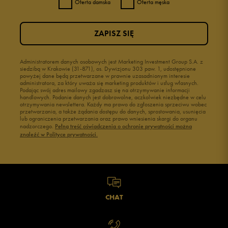
Oferta damska
Oferta męska
ZAPISZ SIĘ
Administratorem danych osobowych jest Marketing Investment Group S.A. z
siedzibą w Krakowie (31-871), os. Dywizjonu 303 paw. 1, udostępnione
powyżej dane będą przetwarzane w prawnie uzasadnionym interesie
administratora, za który uważa się marketing produktów i usług własnych.
Podając swój adres mailowy zgadzasz się na otrzymywanie informacji
handlowych. Podanie danych jest dobrowolne, aczkolwiek niezbędne w celu
otrzymywania newslettera. Każdy ma prawo do zgłoszenia sprzeciwu wobec
przetwarzania, a także żądania dostępu do danych, sprostowania, usunięcia
lub ograniczenia przetwarzania oraz prawo wniesienia skargi do organu
nadzorczego.
Pełną treść oświadczenia o ochronie prywatności można
znaleźć w Polityce prywatności.
CHAT