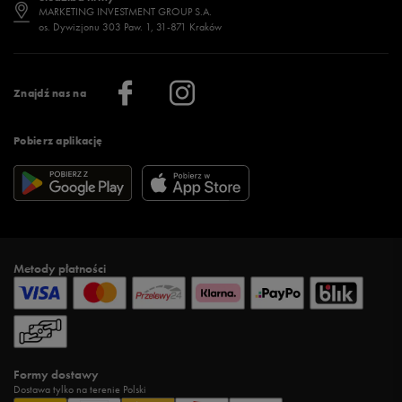
Jak wybrać buty na zimę?
Stylizacje damskie
Sklepy stacjonarne
MARKETING INVESTMENT GROUP S.A.
os. Dywizjonu 303 Paw. 1, 31-871 Kraków
Więcej >
Klub 50 style
Regulamin sklepu 50 style
Praca
Regulamin aplikacji 50 style
Informacje o firmie
Więcej regulaminów >
Znajdź nas na
Pobierz aplikację
Metody płatności
Formy dostawy
Dostawa tylko na terenie Polski