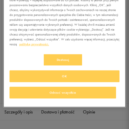
MEDIUM 3 STRIPES
poszanowaniu bezpieczeństwa wszystkich danych osobowych. Kliknij „OK”, jeśli
chcesz, abyśmy wykorzystywali informacje o Twoich zachowaniach na naszej stronie
do przygotowania personalizowanych specjalnie dla Ciebie treści, w tym rekomendacji
0.0
(
0
)
produktów dopasowanych do Twoich potrzeb i zainteresowań, spersonalizowanych
119,99
zł
z Vat
reklam czy zapamiętywanie wybranych preferencji. W każdej chwili możesz zmienić
swoją decyzję i ustawienia dotyczące plików cookie wybierając „Dostosuj”. Jeśli nie
+ 600 PKT W
KLUBIE 50 STYLE
chcesz otrzymywać spersonalizowanej oferty produktów, dopasowanych do Twoich
preferencji, wybierz „Odrzuć wszystkie”. W celu uzyskania więcej informacji, przeczytaj
naszą
politykę prywatności.
Produkt niedostępny
Dostosuj
Jeśli artykuł będzie ponownie dostępny, otrzymasz od nas powiadomienie.
OK
Wybierz rozmiar
Odrzuć wszystkie
Sprawdź dostępność w salonach
ONE SIZE
Powiadom o dostępności
Szczegóły i opis
Dostawa i płatność
Opinie