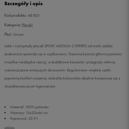
Szczegóły i opis
Kod produktu:
AB1821
Kategoria:
Plecaki
Płeć:
Unisex
Lekki i wytrzymały plecak SPORT MEDIUM 3 STRIPES od marki adidas
znakomicie sprawdzi się w użytkowaniu. Pojemna komora główna pomieści
wszelkie niezbędne rzeczy, a dodatkowe kieszonki i przegrody ułatwią
rozmieszczenie mniejszych akcesoriów. Regulowane i miękkie szelki
poprawią komfort noszenia. Jednolita kolorystyka idealnie komponuje się z
charakterystycznym logowaniem.
Materiał: 100% poliester
Wymiary: 15x30x46 cm
Pojemność: 25.9 l
adidas