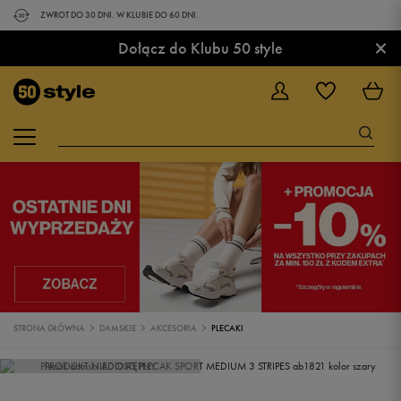
ZWROT DO 30 DNI. W KLUBIE DO 60 DNI.
×
Dołącz do Klubu 50 style
STRONA GŁÓWNA
DAMSKIE
AKCESORIA
PLECAKI
PRODUKT NIEDOSTĘPNY