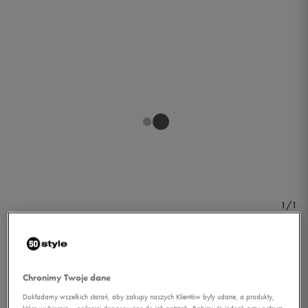
1/1
Chronimy Twoje dane
Dokładamy wszelkich starań, aby zakupy naszych Klientów były udane, a produkty,
ADIDAS PLECAK SPORT
które wybierają – najlepiej dopasowane do ich potrzeb. Robimy to jednak przy pełnym