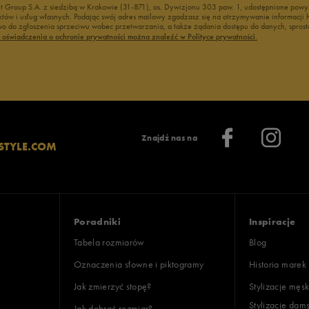
nt Group S.A. z siedzibą w Krakowie (31-871), os. Dywizjonu 303 paw. 1, udostępnione po
duktów i usług własnych. Podając swój adres mailowy zgadzasz się na otrzymywanie informacj
 do zgłoszenia sprzeciwu wobec przetwarzania, a także żądania dostępu do danych, sprost
ć oświadczenia o ochronie prywatności można znaleźć w Polityce prywatności.
Znajdź nas na
STYLE.COM
Poradniki
Inspiracje
Tabela rozmiarów
Blog
Oznaczenia słowne i piktogramy
Historia marek
Jak zmierzyć stopę?
Stylizacje męsk
Stylizacje dam
Jak dobrać rozmiar?