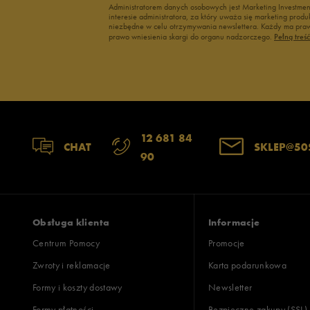
Administratorem danych osobowych jest Marketing Investme
interesie administratora, za który uważa się marketing pro
niezbędne w celu otrzymywania newslettera. Każdy ma prawo
prawo wniesienia skargi do organu nadzorczego.
Pełną treś
12 681 84
CHAT
SKLEP@50
90
Obsługa klienta
Informacje
Centrum Pomocy
Promocje
Zwroty i reklamacje
Karta podarunkowa
Formy i koszty dostawy
Newsletter
Formy płatności
Bezpieczne zakupy (SSL)