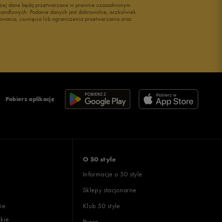
wyżej dane będą przetwarzane w prawnie uzasadnionym
i handlowych. Podanie danych jest dobrowolne, aczkolwiek
owania, usunięcia lub ograniczenia przetwarzania oraz
Pobierz aplikację
O 50 style
Informacje o 50 style
Sklepy stacjonarne
ie
Klub 50 style
skie
Praca