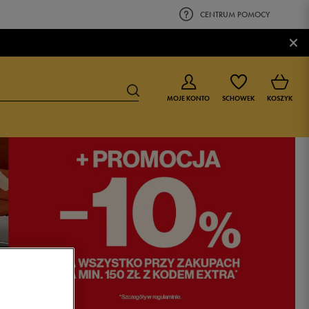
CENTRUM POMOCY
×
MOJE KONTO
SCHOWEK
KOSZYK
BUTY DLA CHŁOPCA
BUTY DLA DZIEWCZYNKI
0-4 lat
0-4 lat
4-8 lat
4-8 lat
9-16 lat
9-16 lat