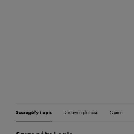
Skechers
Timberland
Umbro
Under Armour
Up8
U.S. Polo ASSN.
Vans
Szczegóły i opis
Dostawa i płatność
Opinie