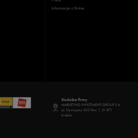
Informacje o firmie
Siedziba firmy
MARKETING INVESTMENT GROUP S.A.
os. Dywizjonu 303 Paw. 1, 31-871
Kraków