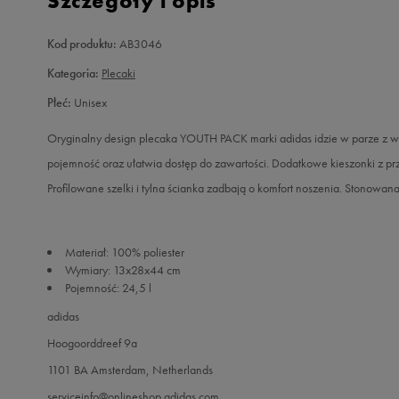
Szczegóły i opis
Kod produktu:
AB3046
Kategoria:
Plecaki
Płeć:
Unisex
Oryginalny design plecaka YOUTH PACK marki adidas idzie w parze z w
pojemność oraz ułatwia dostęp do zawartości. Dodatkowe kieszonki z prz
Profilowane szelki i tylna ścianka zadbają o komfort noszenia. Stonowan
Materiał: 100% poliester
Wymiary: 13x28x44 cm
Pojemność: 24,5 l
adidas
Hoogoorddreef 9a
1101 BA Amsterdam, Netherlands
serviceinfo@onlineshop.adidas.com