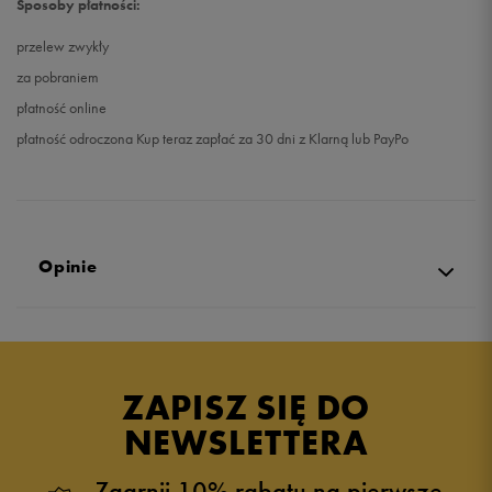
Sposoby płatności:
przelew zwykły
za pobraniem
płatność online
płatność odroczona Kup teraz zapłać za 30 dni z Klarną lub PayPo
Opinie
Produkt nie posiada recenzji
ZAPISZ SIĘ DO
NEWSLETTERA
Zgarnij 10% rabatu na pierwsze