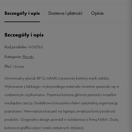
Szczegóły i opis
Dostawa i płatność
Opinie
Szczegóły i opis
Kod produktu:
M30765
Kategoria:
Plecaki
Płeć:
Unisex
Uniwersalny plecak BP CL ARARI z jesiennej kolekcji marki adidas.
Wykonanie z lekkiego i wytrzymałego materiału świetnie sprawdzi się w
codziennym użytkowaniu. Pojemna komora główna pomieści wszelkie
niezbędne rzeczy. Dodatkowa kieszonka ułatwi optymalną organizację
przestrzeni. Wewnętrzna kieszeń na laptopa zwiększa funkcjonalność
produktu. Oryginalny design powstał w kolaboracji z firmą FARM. Duża,
kolorowa grafika ożywi wiele ciekawych stylizacji.