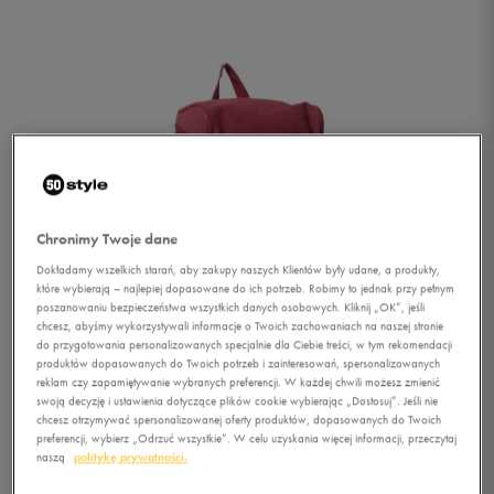
Chronimy Twoje dane
Dokładamy wszelkich starań, aby zakupy naszych Klientów były udane, a produkty,
które wybierają – najlepiej dopasowane do ich potrzeb. Robimy to jednak przy pełnym
poszanowaniu bezpieczeństwa wszystkich danych osobowych. Kliknij „OK”, jeśli
chcesz, abyśmy wykorzystywali informacje o Twoich zachowaniach na naszej stronie
do przygotowania personalizowanych specjalnie dla Ciebie treści, w tym rekomendacji
produktów dopasowanych do Twoich potrzeb i zainteresowań, spersonalizowanych
reklam czy zapamiętywanie wybranych preferencji. W każdej chwili możesz zmienić
swoją decyzję i ustawienia dotyczące plików cookie wybierając „Dostosuj”. Jeśli nie
1/3
chcesz otrzymywać spersonalizowanej oferty produktów, dopasowanych do Twoich
preferencji, wybierz „Odrzuć wszystkie”. W celu uzyskania więcej informacji, przeczytaj
naszą
politykę prywatności.