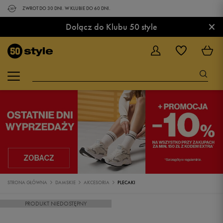
ZWROT DO 30 DNI. W KLUBIE DO 60 DNI.
×
Dołącz do Klubu 50 style
STRONA GŁÓWNA
DAMSKIE
AKCESORIA
PLECAKI
PRODUKT NIEDOSTĘPNY