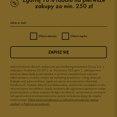
zakupy za min. 250 zł
Adres e-mail
Oferta damska
Oferta męska
ZAPISZ SIĘ
Administratorem danych osobowych jest Marketing Investment Group S.A. z
siedzibą w Krakowie (31-871), os. Dywizjonu 303 paw. 1, udostępnione
powyżej dane będą przetwarzane w prawnie uzasadnionym interesie
administratora, za który uważa się marketing produktów i usług własnych.
Podając swój adres mailowy zgadzasz się na otrzymywanie informacji
handlowych. Podanie danych jest dobrowolne, aczkolwiek niezbędne w celu
otrzymywania newslettera. Każdy ma prawo do zgłoszenia sprzeciwu wobec
przetwarzania, a także żądania dostępu do danych, sprostowania, usunięcia
lub ograniczenia przetwarzania oraz prawo wniesienia skargi do organu
nadzorczego.
Pełną treść oświadczenia o ochronie prywatności można
znaleźć w Polityce prywatności.