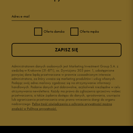
Adres e-mail
Oferta damska
Oferta męska
ZAPISZ SIĘ
Administratorem danych osobowych jest Marketing Investment Group S.A. z
siedzibą w Krakowie (31-871), os. Dywizjonu 303 paw. 1, udostępnione
powyżej dane będą przetwarzane w prawnie uzasadnionym interesie
administratora, za który uważa się marketing produktów i usług własnych.
Podając swój adres mailowy zgadzasz się na otrzymywanie informacji
handlowych. Podanie danych jest dobrowolne, aczkolwiek niezbędne w celu
otrzymywania newslettera. Każdy ma prawo do zgłoszenia sprzeciwu wobec
przetwarzania, a także żądania dostępu do danych, sprostowania, usunięcia
lub ograniczenia przetwarzania oraz prawo wniesienia skargi do organu
nadzorczego.
Pełną treść oświadczenia o ochronie prywatności można
znaleźć w Polityce prywatności.