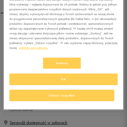
które wybierają – najlepiej dopasowane do ich potrzeb. Robimy to jednak przy pełnym
poszanowaniu bezpieczeństwa wszystkich danych osobowych. Kliknij „OK”, jeśli
chcesz, abyśmy wykorzystywali informacje o Twoich zachowaniach na naszej stronie
do przygotowania personalizowanych specjalnie dla Ciebie treści, w tym rekomendacji
produktów dopasowanych do Twoich potrzeb i zainteresowań, spersonalizowanych
ADIDAS POLO ESS POLO
reklam czy zapamiętywanie wybranych preferencji. W każdej chwili możesz zmienić
swoją decyzję i ustawienia dotyczące plików cookie wybierając „Dostosuj”. Jeśli nie
chcesz otrzymywać spersonalizowanej oferty produktów, dopasowanych do Twoich
preferencji, wybierz „Odrzuć wszystkie”. W celu uzyskania więcej informacji, przeczytaj
0.0
(
0
)
naszą
politykę prywatności.
59,99
zł
z Vat
+ 300 PKT W
KLUBIE 50 STYLE
Dostosuj
OK
Produkt niedostępny
Odrzuć wszystkie
Jeśli artykuł będzie ponownie dostępny, otrzymasz od nas powiadomienie.
Wybierz rozmiar
Sprawdź dostępność w salonach
M
Powiadom o dostępności