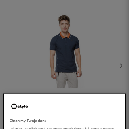
1/4
Chronimy Twoje dane
Dokładamy wszelkich starań, aby zakupy naszych Klientów były udane, a produkty,