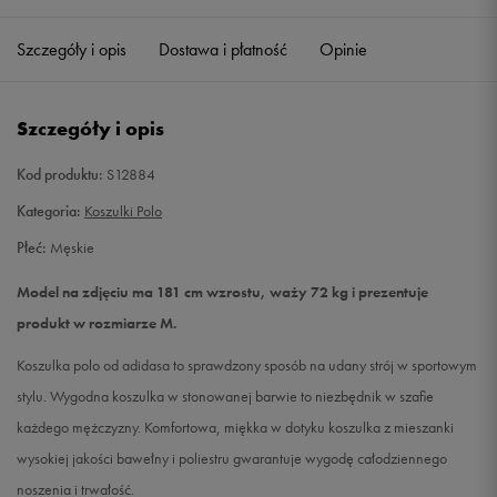
Szczegóły i opis
Dostawa i płatność
Opinie
L
Powiadom o dostępności
XL
Powiadom o dostępności
Szczegóły i opis
XXL
Powiadom o dostępności
Kod produktu:
S12884
Kategoria:
Koszulki Polo
Płeć:
Męskie
Model na zdjęciu ma 181 cm wzrostu, waży 72 kg i prezentuje
produkt w rozmiarze M.
Koszulka polo od adidasa to sprawdzony sposób na udany strój w sportowym
stylu. Wygodna koszulka w stonowanej barwie to niezbędnik w szafie
każdego mężczyzny. Komfortowa, miękka w dotyku koszulka z mieszanki
wysokiej jakości bawełny i poliestru gwarantuje wygodę całodziennego
noszenia i trwałość.