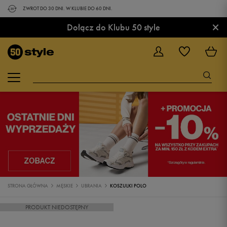
ZWROT DO 30 DNI. W KLUBIE DO 60 DNI.
×
Dołącz do Klubu 50 style
STRONA GŁÓWNA
MĘSKIE
UBRANIA
KOSZULKI POLO
PRODUKT NIEDOSTĘPNY