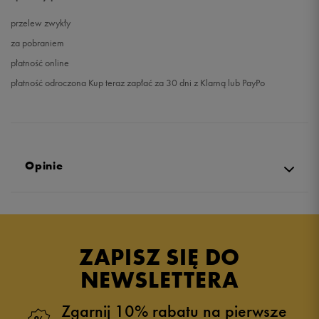
przelew zwykły
za pobraniem
płatność online
płatność odroczona Kup teraz zapłać za 30 dni z Klarną lub PayPo
Opinie
Produkt nie posiada recenzji
ZAPISZ SIĘ DO
NEWSLETTERA
Zgarnij 10% rabatu na pierwsze