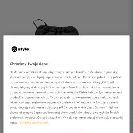
Chronimy Twoje dane
Dokładamy wszelkich starań, aby zakupy naszych Klientów były udane, a produkty,
które wybierają – najlepiej dopasowane do ich potrzeb. Robimy to jednak przy pełnym
poszanowaniu bezpieczeństwa wszystkich danych osobowych. Kliknij „OK”, jeśli
chcesz, abyśmy wykorzystywali informacje o Twoich zachowaniach na naszej stronie
do przygotowania personalizowanych specjalnie dla Ciebie treści, w tym rekomendacji
produktów dopasowanych do Twoich potrzeb i zainteresowań, spersonalizowanych
reklam czy zapamiętywanie wybranych preferencji. W każdej chwili możesz zmienić
swoją decyzję i ustawienia dotyczące plików cookie wybierając „Dostosuj”. Jeśli nie
1/7
chcesz otrzymywać spersonalizowanej oferty produktów, dopasowanych do Twoich
preferencji, wybierz „Odrzuć wszystkie”. W celu uzyskania więcej informacji, przeczytaj
naszą
politykę prywatności.