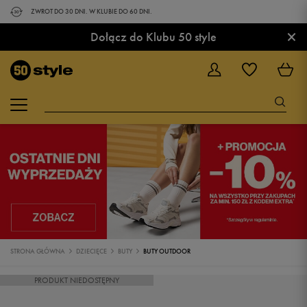
ZWROT DO 30 DNI. W KLUBIE DO 60 DNI.
×
Dołącz do Klubu 50 style
STRONA GŁÓWNA
DZIECIĘCE
BUTY
BUTY OUTDOOR
PRODUKT NIEDOSTĘPNY