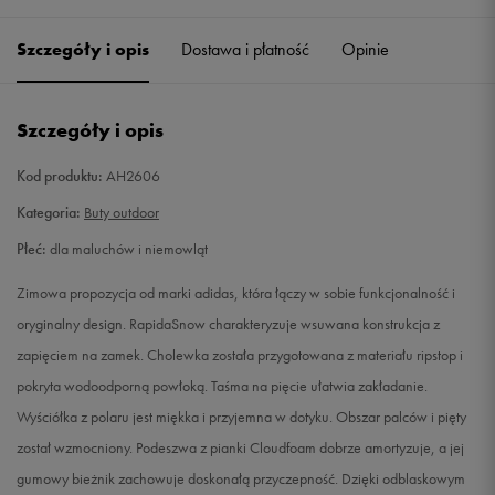
21
12,3 cm
Powiadom o dostępności
Szczegóły i opis
Dostawa i płatność
Opinie
22
12,8 cm
Powiadom o dostępności
Szczegóły i opis
23
13,2 cm
Powiadom o dostępności
Kod produktu:
AH2606
24
14 cm
Powiadom o dostępności
Kategoria:
Buty outdoor
Płeć:
dla maluchów i niemowląt
25
14,5 cm
Powiadom o dostępności
Zimowa propozycja od marki adidas, która łączy w sobie funkcjonalność i
26
15,3 cm
Powiadom o dostępności
oryginalny design. RapidaSnow charakteryzuje wsuwana konstrukcja z
zapięciem na zamek. Cholewka została przygotowana z materiału ripstop i
27
16,1 cm
Powiadom o dostępności
pokryta wodoodporną powłoką. Taśma na pięcie ułatwia zakładanie.
Wyściółka z polaru jest miękka i przyjemna w dotyku. Obszar palców i pięty
został wzmocniony. Podeszwa z pianki Cloudfoam dobrze amortyzuje, a jej
gumowy bieżnik zachowuje doskonałą przyczepność. Dzięki odblaskowym