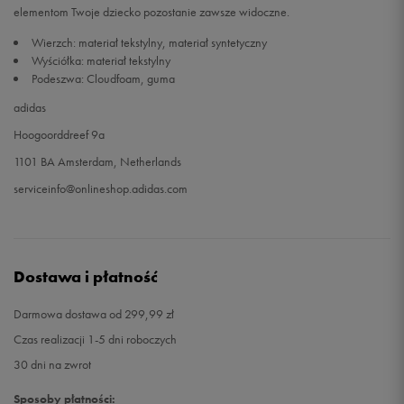
elementom Twoje dziecko pozostanie zawsze widoczne.
Wierzch: materiał tekstylny, materiał syntetyczny
Wyściółka: materiał tekstylny
Podeszwa: Cloudfoam, guma
adidas
Hoogoorddreef 9a
1101 BA Amsterdam, Netherlands
serviceinfo@onlineshop.adidas.com
Dostawa i płatność
Darmowa dostawa od 299,99 zł
Czas realizacji 1-5 dni roboczych
30 dni na zwrot
Sposoby płatności: