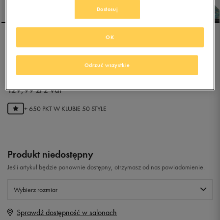
Dostosuj
OK
ADIDAS RAPIDASNOW
BTW I
Odrzuć wszystkie
0.0
(
0
)
129,99
zł
z Vat
+ 650 PKT W
KLUBIE 50 STYLE
Produkt niedostępny
Jeśli artykuł będzie ponownie dostępny, otrzymasz od nas powiadomienie.
Wybierz rozmiar
Sprawdź dostępność w salonach
Rozmiary EU
Rozmiary US