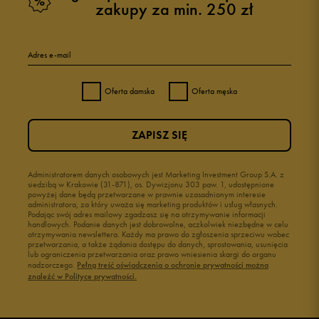
zakupy za min. 250 zł
Adres e-mail
Oferta damska
Oferta męska
ZAPISZ SIĘ
Administratorem danych osobowych jest Marketing Investment Group S.A. z
siedzibą w Krakowie (31-871), os. Dywizjonu 303 paw. 1, udostępnione
powyżej dane będą przetwarzane w prawnie uzasadnionym interesie
administratora, za który uważa się marketing produktów i usług własnych.
Podając swój adres mailowy zgadzasz się na otrzymywanie informacji
handlowych. Podanie danych jest dobrowolne, aczkolwiek niezbędne w celu
otrzymywania newslettera. Każdy ma prawo do zgłoszenia sprzeciwu wobec
przetwarzania, a także żądania dostępu do danych, sprostowania, usunięcia
lub ograniczenia przetwarzania oraz prawo wniesienia skargi do organu
nadzorczego.
Pełną treść oświadczenia o ochronie prywatności można
znaleźć w Polityce prywatności.