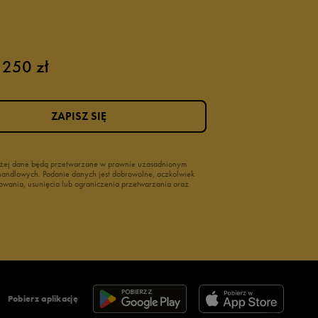
 250 zł
ZAPISZ SIĘ
wyżej dane będą przetwarzane w prawnie uzasadnionym
i handlowych. Podanie danych jest dobrowolne, aczkolwiek
owania, usunięcia lub ograniczenia przetwarzania oraz
Pobierz aplikację