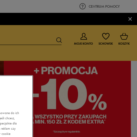
CENTRUM POMOCY
×
MOJE KONTO
SCHOWEK
KOSZYK
BUTY DLA CHŁOPCA
BUTY DLA DZIEWCZYNKI
0-4 lat
0-4 lat
4-8 lat
4-8 lat
9-16 lat
9-16 lat
asowane do ich
śli chcesz,
ecjalnie dla
 reklam czy
w cookie