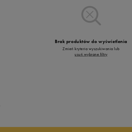
Vans
Skechers
Timberland
Umbro
Under Armour
Brak produktów do wyświetlenia
Up8
Zmień kryteria wyszukiwania lub
U.S. Polo ASSN.
usuń wybrane filtry
Vans
0