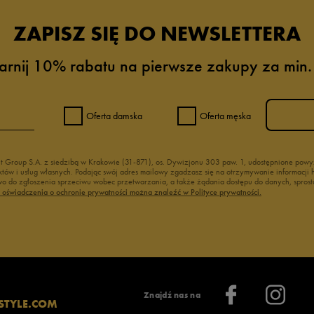
ZAPISZ SIĘ DO NEWSLETTERA
arnij 10% rabatu na pierwsze zakupy za min.
Oferta damska
Oferta męska
nt Group S.A. z siedzibą w Krakowie (31-871), os. Dywizjonu 303 paw. 1, udostępnione po
duktów i usług własnych. Podając swój adres mailowy zgadzasz się na otrzymywanie informacj
 do zgłoszenia sprzeciwu wobec przetwarzania, a także żądania dostępu do danych, sprost
ć oświadczenia o ochronie prywatności można znaleźć w Polityce prywatności.
Znajdź nas na
STYLE.COM