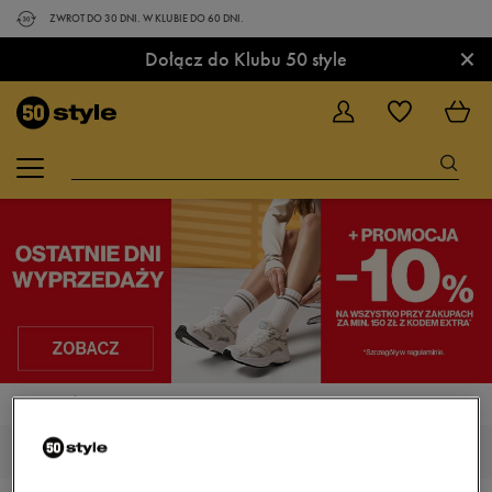
ZWROT DO 30 DNI. W KLUBIE DO 60 DNI.
×
Dołącz do Klubu 50 style
STRONA GŁÓWNA
ADIDAS RESPONSE RUN
ADIDAS RESPONSE RUN