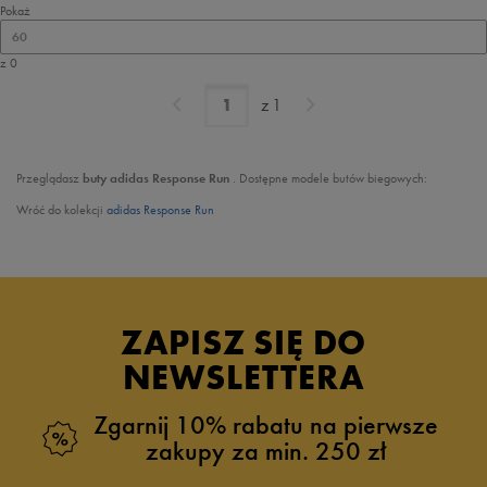
Pokaż
60
z 0
z
1
Przeglądasz
buty adidas Response Run
. Dostępne modele butów biegowych:
Wróć do kolekcji
adidas Response Run
ZAPISZ SIĘ DO
NEWSLETTERA
Zgarnij 10% rabatu na pierwsze
zakupy za min. 250 zł