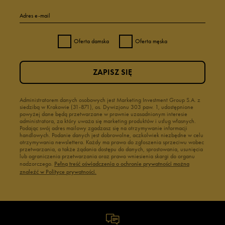
Adres e-mail
Oferta damska
Oferta męska
ZAPISZ SIĘ
Administratorem danych osobowych jest Marketing Investment Group S.A. z
siedzibą w Krakowie (31-871), os. Dywizjonu 303 paw. 1, udostępnione
powyżej dane będą przetwarzane w prawnie uzasadnionym interesie
administratora, za który uważa się marketing produktów i usług własnych.
Podając swój adres mailowy zgadzasz się na otrzymywanie informacji
handlowych. Podanie danych jest dobrowolne, aczkolwiek niezbędne w celu
otrzymywania newslettera. Każdy ma prawo do zgłoszenia sprzeciwu wobec
przetwarzania, a także żądania dostępu do danych, sprostowania, usunięcia
lub ograniczenia przetwarzania oraz prawo wniesienia skargi do organu
nadzorczego.
Pełną treść oświadczenia o ochronie prywatności można
znaleźć w Polityce prywatności.