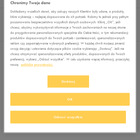
Wyników
0
Chronimy Twoje dane
Dokładamy wszelkich starań, aby zakupy naszych Klientów były udane, a produkty,
Sortuj:
FILTRUJ
REKOMENDOWANE
które wybierają – najlepiej dopasowane do ich potrzeb. Robimy to jednak przy pełnym
Pokaż
poszanowaniu bezpieczeństwa wszystkich danych osobowych. Kliknij „OK”, jeśli
chcesz, abyśmy wykorzystywali informacje o Twoich zachowaniach na naszej stronie
60
do przygotowania personalizowanych specjalnie dla Ciebie treści, w tym rekomendacji
z 0
produktów dopasowanych do Twoich potrzeb i zainteresowań, spersonalizowanych
reklam czy zapamiętywanie wybranych preferencji. W każdej chwili możesz zmienić
swoją decyzję i ustawienia dotyczące plików cookie wybierając „Dostosuj”. Jeśli nie
Nie wybrano filtrów
chcesz otrzymywać spersonalizowanej oferty produktów, dopasowanych do Twoich
preferencji, wybierz „Odrzuć wszystkie”. W celu uzyskania więcej informacji, przeczytaj
naszą
politykę prywatności.
Dostosuj
OK
Brak produktów do wyświetlenia
Zmień kryteria wyszukiwania lub
Odrzuć wszystkie
usuń wybrane filtry