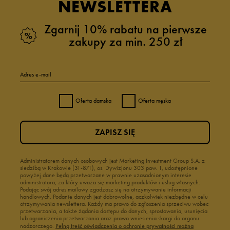
NEWSLETTERA
Zgarnij 10% rabatu na pierwsze
zakupy za min. 250 zł
Adres e-mail
Oferta damska
Oferta męska
ZAPISZ SIĘ
Administratorem danych osobowych jest Marketing Investment Group S.A. z
siedzibą w Krakowie (31-871), os. Dywizjonu 303 paw. 1, udostępnione
powyżej dane będą przetwarzane w prawnie uzasadnionym interesie
administratora, za który uważa się marketing produktów i usług własnych.
Podając swój adres mailowy zgadzasz się na otrzymywanie informacji
handlowych. Podanie danych jest dobrowolne, aczkolwiek niezbędne w celu
otrzymywania newslettera. Każdy ma prawo do zgłoszenia sprzeciwu wobec
przetwarzania, a także żądania dostępu do danych, sprostowania, usunięcia
lub ograniczenia przetwarzania oraz prawo wniesienia skargi do organu
nadzorczego.
Pełną treść oświadczenia o ochronie prywatności można