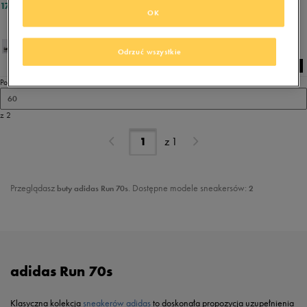
179,99 zł
161,99 zł
OK
Odrzuć wszystkie
Pokaż
60
z 2
z
1
Przeglądasz
. Dostępne modele sneakersów:
buty adidas Run 70s
2
adidas Run 70s
Klasyczna kolekcja
sneakerów adidas
to doskonała propozycja uzupełnienia