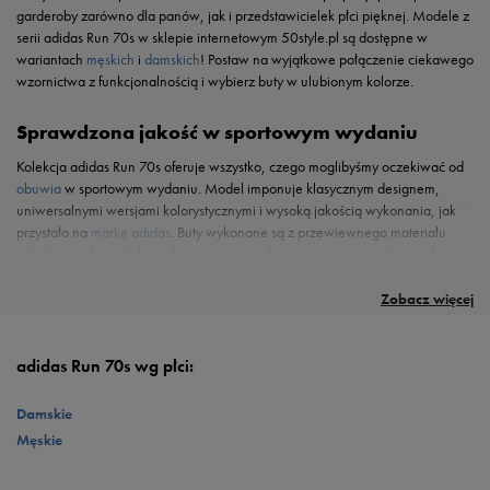
garderoby zarówno dla panów, jak i przedstawicielek płci pięknej. Modele z
serii adidas Run 70s w sklepie internetowym 50style.pl są dostępne w
wariantach
męskich
i
damskich
! Postaw na wyjątkowe połączenie ciekawego
wzornictwa z funkcjonalnością i wybierz buty w ulubionym kolorze.
Sprawdzona jakość w sportowym wydaniu
Kolekcja adidas Run 70s oferuje wszystko, czego moglibyśmy oczekiwać od
obuwia
w sportowym wydaniu. Model imponuje klasycznym designem,
uniwersalnymi wersjami kolorystycznymi i wysoką jakością wykonania, jak
przystało na
markę adidas
. Buty wykonane są z przewiewnego materiału
tekstylnego, który dobrze dopasowuje się do stopy i czuwa nad prawidłową
adidas Run 70s w różnych kolorach na 50style.pl
cyrkulacją powietrza. Ponadto zastosowany przez projektantów materiał
W ofercie naszego sklepu internetowego modele z kolekcji adidas Run 70s
sprawia, że but jest lekki, co również ma niemały wpływ na ogólny komfort
kupisz w różnorodnych kolorystykach dla kobiet i mężczyzn. W tej serii
Zobacz więcej
użytkowania. We wnętrzu zastosowano antybakteryjną i przeciwgrzybiczą
niemieccy designerzy postawili na stonowane warianty kolorystyczne, które
wkładkę Ortholite
. Całość postawiono na elastycznej podeszwie z doskonale
przypadną do gustu przede wszystkim miłośnikom uniwersalnych rozwiązań.
znanej fanom sportowego obuwia
pianki EVA
. Sprężyste tworzywo pochłania
Poszczególne kolorystyki z łatwością zestawimy z różnymi elementami
adidas Run 70s wg płci:
energię wstrząsów, odciążając kości i stawy, tym samym chroniąc je przed
garderoby – casualowymi, streetwearowymi lub typowo sportowymi.
negatywnymi skutkami nadmiernych obciążeń. Poziom wygody podnosi też
Damskie
gumowa podeszwa zewnętrzna, oferująca maksimum przyczepności i
Męskie
stabilności na różnych rodzajach nawierzchni.