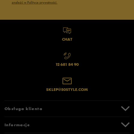
znaleźć w Polityce prywatności.
CHAT
12 681 84 90
SKLEP@50STYLE.COM
Obsługa klienta
Centrum Pomocy
Informacje
Zwroty i reklamacje