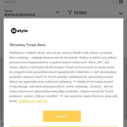
Wyniki
2
Sortuj:
FILTRUJ
REKOMENDOWANE
Pokaż
60
z 2
Chronimy Twoje dane
Nie wybrano filtrów
Dokładamy wszelkich starań, aby zakupy naszych Klientów były udane, a produkty,
które wybierają – najlepiej dopasowane do ich potrzeb. Robimy to jednak przy pełnym
poszanowaniu bezpieczeństwa wszystkich danych osobowych. Kliknij „OK”, jeśli
chcesz, abyśmy wykorzystywali informacje o Twoich zachowaniach na naszej stronie
do przygotowania personalizowanych specjalnie dla Ciebie treści, w tym rekomendacji
produktów dopasowanych do Twoich potrzeb i zainteresowań, spersonalizowanych
reklam czy zapamiętywanie wybranych preferencji. W każdej chwili możesz zmienić
swoją decyzję i ustawienia dotyczące plików cookie wybierając „Dostosuj”. Jeśli nie
chcesz otrzymywać spersonalizowanej oferty produktów, dopasowanych do Twoich
preferencji, wybierz „Odrzuć wszystkie”. W celu uzyskania więcej informacji, przeczytaj
naszą
politykę prywatności.
Dostosuj
ADIDAS RUN 70S 2.0
ADIDAS RUN 70S 2.0