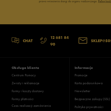
prawo wniesienia skargi do organu nadzorczego.
Pełną treś
12 681 84
CHAT
SKLEP@50
90
Obsługa klienta
Informacje
Centrum Pomocy
Promocje
Zwroty i reklamacje
Karta podarunkowa
Formy i koszty dostawy
Newsletter
Formy płatności
Bezpieczne zakupy (SSL)
Czas realizacji zamówienia
Polityka prywatności