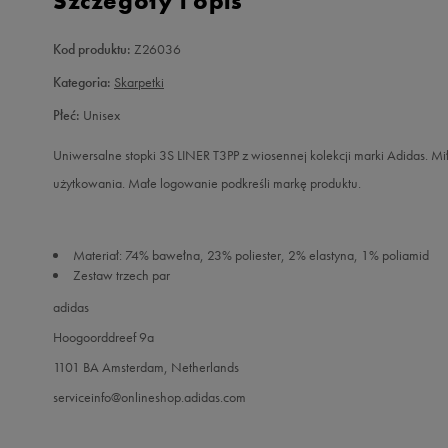
Szczegóły i opis
Kod produktu:
Z26036
Kategoria:
Skarpetki
Płeć:
Unisex
Uniwersalne stopki 3S LINER T3PP z wiosennej kolekcji marki Adidas. M
użytkowania. Małe logowanie podkreśli markę produktu.
Materiał: 74% bawełna, 23% poliester, 2% elastyna, 1% poliamid
Zestaw trzech par
adidas
Hoogoorddreef 9a
1101 BA Amsterdam, Netherlands
serviceinfo@onlineshop.adidas.com