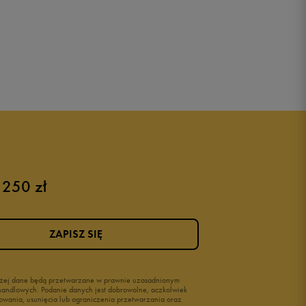
 250 zł
ZAPISZ SIĘ
wyżej dane będą przetwarzane w prawnie uzasadnionym
i handlowych. Podanie danych jest dobrowolne, aczkolwiek
owania, usunięcia lub ograniczenia przetwarzania oraz