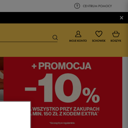
CENTRUM POMOCY
×
MOJE KONTO
SCHOWEK
KOSZYK
BUTY DLA CHŁOPCA
BUTY DLA DZIEWCZYNKI
0-4 lat
0-4 lat
4-8 lat
4-8 lat
9-16 lat
9-16 lat