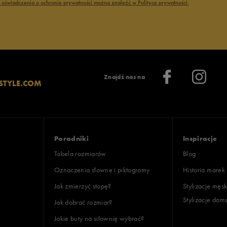
ć oświadczenia o ochronie prywatności można znaleźć w Polityce prywatności.
Znajdź nas na
STYLE.COM
Poradniki
Inspiracje
Tabela rozmiarów
Blog
Oznaczenia słowne i piktogramy
Historia marek
Jak zmierzyć stopę?
Stylizacje męsk
Stylizacje dam
Jak dobrać rozmiar?
Jakie buty na siłownię wybrać?