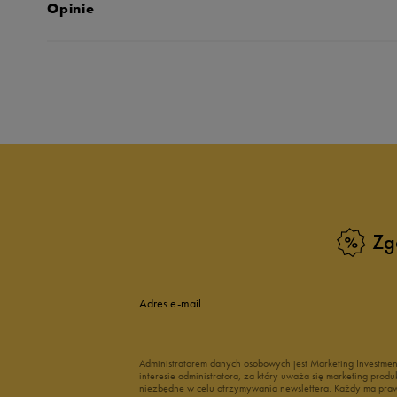
Opinie
Produkt nie posia
Zg
Adres e-mail
Administratorem danych osobowych jest Marketing Investme
interesie administratora, za który uważa się marketing pro
niezbędne w celu otrzymywania newslettera. Każdy ma prawo