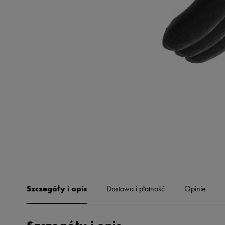
Skechers
Timberland
Umbro
Under Armour
Up8
U.S. Polo ASSN.
Vans
Szczegóły i opis
Dostawa i płatność
Opinie