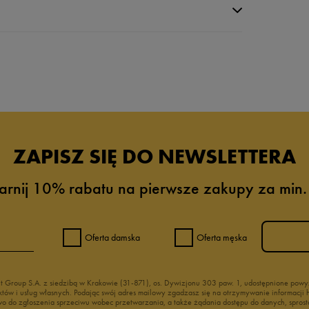
da recenzji
ZAPISZ SIĘ DO NEWSLETTERA
arnij 10% rabatu na pierwsze zakupy za min.
Oferta damska
Oferta męska
nt Group S.A. z siedzibą w Krakowie (31-871), os. Dywizjonu 303 paw. 1, udostępnione po
duktów i usług własnych. Podając swój adres mailowy zgadzasz się na otrzymywanie informacj
 do zgłoszenia sprzeciwu wobec przetwarzania, a także żądania dostępu do danych, sprost