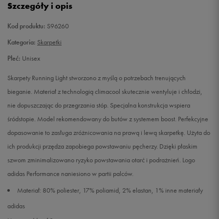
Szczegóły i opis
L
Powiadom o dostępności
Kod produktu:
S96260
Kategoria:
Skarpetki
XL
Powiadom o dostępności
Płeć:
Unisex
Skarpety Running Light stworzono z myślą o potrzebach trenujących
bieganie. Materiał z technologią climacool skutecznie wentyluje i chłodzi,
nie dopuszczając do przegrzania stóp. Specjalna konstrukcja wspiera
śródstopie. Model rekomendowany do butów z systemem boost. Perfekcyjne
dopasowanie to zasługa zróżnicowania na prawą i lewą skarpetkę. Użyta do
ich produkcji przędza zapobiega powstawaniu pęcherzy. Dzięki płaskim
szwom zminimalizowano ryzyko powstawania otarć i podrażnień. Logo
adidas Performance naniesiono w partii palców.
Materiał: 80% poliester, 17% poliamid, 2% elastan, 1% inne materiały
adidas