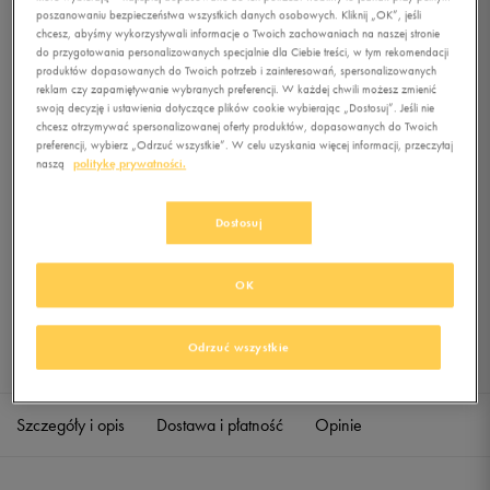
RUNNING ACC HW
poszanowaniu bezpieczeństwa wszystkich danych osobowych. Kliknij „OK”, jeśli
chcesz, abyśmy wykorzystywali informacje o Twoich zachowaniach na naszej stronie
do przygotowania personalizowanych specjalnie dla Ciebie treści, w tym rekomendacji
0.0
(
0
)
produktów dopasowanych do Twoich potrzeb i zainteresowań, spersonalizowanych
4,99
zł
z Vat
reklam czy zapamiętywanie wybranych preferencji. W każdej chwili możesz zmienić
swoją decyzję i ustawienia dotyczące plików cookie wybierając „Dostosuj”. Jeśli nie
+ 25 PKT W
KLUBIE 50 STYLE
chcesz otrzymywać spersonalizowanej oferty produktów, dopasowanych do Twoich
preferencji, wybierz „Odrzuć wszystkie”. W celu uzyskania więcej informacji, przeczytaj
naszą
politykę prywatności.
Dostosuj
Produkt niedostępny
Jeśli artykuł będzie ponownie dostępny, otrzymasz od nas powiadomienie.
OK
Wybierz rozmiar
Odrzuć wszystkie
Sprawdź dostępność w salonach
XS
Powiadom o dostępności
Szczegóły i opis
Dostawa i płatność
Opinie
S
Powiadom o dostępności
M
Powiadom o dostępności