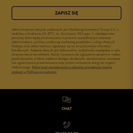
ZAPISZ SIĘ
Administratorem danych osobowych jest Marketing Investment Group S.A. z
siedzibą w Krakowie (31-871), os. Dywizjonu 303 paw. 1, udostępnione
powyżej dane będą przetwarzane w prawnie uzasadnionym interesie
administratora, za który uważa się marketing produktów i usług własnych.
Podając swój adres mailowy zgadzasz się na otrzymywanie informacji
handlowych. Podanie danych jest dobrowolne, aczkolwiek niezbędne w celu
otrzymywania newslettera. Każdy ma prawo do zgłoszenia sprzeciwu wobec
przetwarzania, a także żądania dostępu do danych, sprostowania, usunięcia
lub ograniczenia przetwarzania oraz prawo wniesienia skargi do organu
nadzorczego.
Pełną treść oświadczenia o ochronie prywatności można
znaleźć w Polityce prywatności.
CHAT