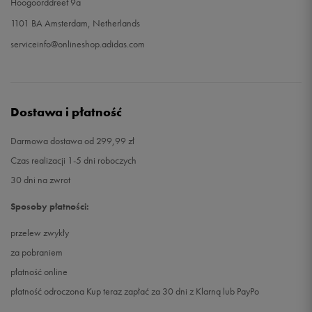
Hoogoorddreef 9a
1101 BA Amsterdam, Netherlands
serviceinfo@onlineshop.adidas.com
Dostawa i płatność
Darmowa dostawa od 299,99 zł
Czas realizacji 1-5 dni roboczych
30 dni na zwrot
Sposoby płatności:
przelew zwykły
za pobraniem
płatność online
płatność odroczona Kup teraz zapłać za 30 dni z Klarną lub PayPo