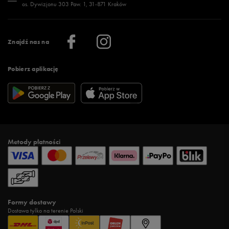
os. Dywizjonu 303 Paw. 1, 31-871 Kraków
Więcej >
Klub 50 style
Regulamin sklepu 50 style
Praca
Regulamin aplikacji 50 style
Informacje o firmie
Więcej regulaminów >
Znajdź nas na
Pobierz aplikację
Metody płatności
Formy dostawy
Dostawa tylko na terenie Polski