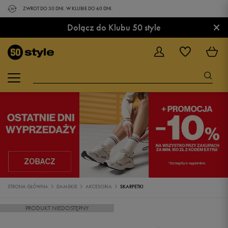
ZWROT DO 30 DNI. W KLUBIE DO 60 DNI.
×
Dołącz do Klubu 50 style
STRONA GŁÓWNA
DAMSKIE
AKCESORIA
SKARPETKI
PRODUKT NIEDOSTĘPNY