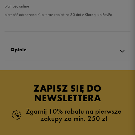
płatność online
płatność odroczona Kup teraz zapłać za 30 dni z Klarną lub PayPo
Opinie
4.9
opinii klientów
62
z całego okresu
ZAPISZ SIĘ DO
zebranych i zweryfikowanych przez
NEWSLETTERA
Zgarnij 10% rabatu na pierwsze
zakupy za min. 250 zł
5
95%