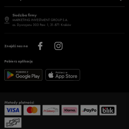
Polityka cookies
Jak dobrać rozmiar?
Historia marek
Dostępność
Jakie buty na siłownię wybrać?
Stylizacje męskie
Informacje o 50 style
Siedziba firmy
Jak wybrać buty na zimę?
Stylizacje damskie
Sklepy stacjonarne
MARKETING INVESTMENT GROUP S.A.
os. Dywizjonu 303 Paw. 1, 31-871 Kraków
Więcej >
Klub 50 style
Regulamin sklepu 50 style
Praca
Regulamin aplikacji 50 style
Informacje o firmie
Więcej regulaminów >
Znajdź nas na
Pobierz aplikację
Metody płatności