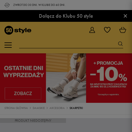
ZWROT DO 30 DNI. W KLUBIE DO 60 DNI.
×
Dołącz do Klubu 50 style
STRONA GŁÓWNA
DAMSKIE
AKCESORIA
SKARPETKI
PRODUKT NIEDOSTĘPNY