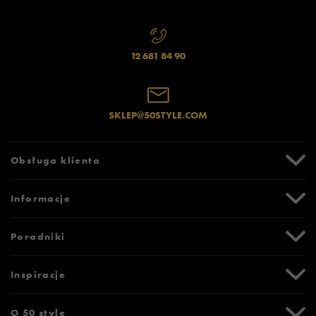
12 681 84 90
SKLEP@50STYLE.COM
Obsługa klienta
Centrum Pomocy
Informacje
Zwroty i reklamacje
Formy i koszty dostawy
Promocje
Poradniki
Formy płatności
Karta podarunkowa
Czas realizacji zamówienia
Newsletter
Tabela rozmiarów
Inspiracje
Bezpieczne zakupy (SSL)
Oznaczenia słowne i piktogramy
Polityka prywatności
Jak zmierzyć stopę?
Blog
O 50 style