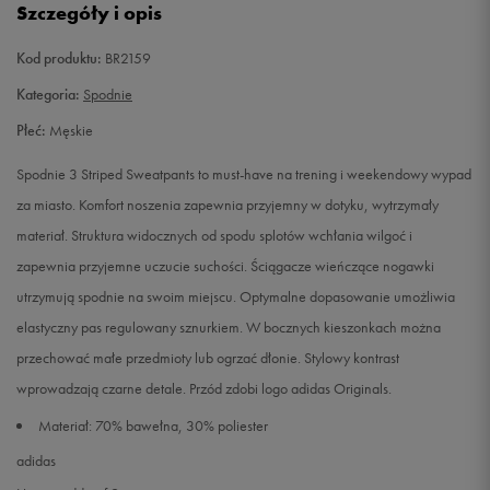
Szczegóły i opis
XL
Powiadom o dostępności
Kod produktu:
BR2159
Kategoria:
Spodnie
Płeć:
Męskie
Spodnie 3 Striped Sweatpants to must-have na trening i weekendowy wypad
za miasto. Komfort noszenia zapewnia przyjemny w dotyku, wytrzymały
materiał. Struktura widocznych od spodu splotów wchłania wilgoć i
zapewnia przyjemne uczucie suchości. Ściągacze wieńczące nogawki
utrzymują spodnie na swoim miejscu. Optymalne dopasowanie umożliwia
elastyczny pas regulowany sznurkiem. W bocznych kieszonkach można
przechować małe przedmioty lub ogrzać dłonie. Stylowy kontrast
wprowadzają czarne detale. Przód zdobi logo adidas Originals.
Materiał: 70% bawełna, 30% poliester
adidas