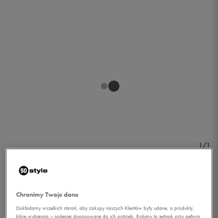
1/1
Chronimy Twoje dane
Dokładamy wszelkich starań, aby zakupy naszych Klientów były udane, a produkty,
ADIDAS SPODNIE
które wybierają – najlepiej dopasowane do ich potrzeb. Robimy to jednak przy pełnym