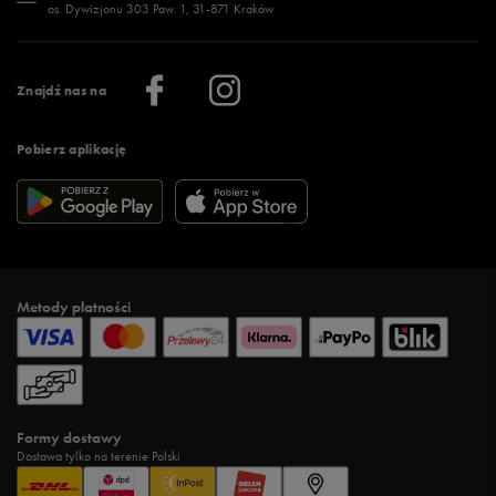
os. Dywizjonu 303 Paw. 1, 31-871 Kraków
Więcej >
Klub 50 style
Regulamin sklepu 50 style
Praca
Regulamin aplikacji 50 style
Informacje o firmie
Więcej regulaminów >
Znajdź nas na
Pobierz aplikację
Metody płatności
Formy dostawy
Dostawa tylko na terenie Polski