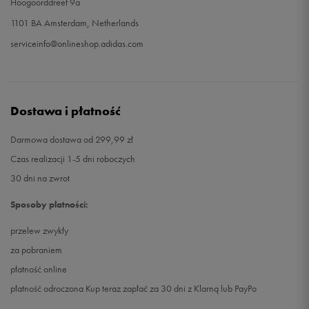
Hoogoorddreef 9a
1101 BA Amsterdam, Netherlands
serviceinfo@onlineshop.adidas.com
Dostawa i płatność
Darmowa dostawa od 299,99 zł
Czas realizacji 1-5 dni roboczych
30 dni na zwrot
Sposoby płatności:
przelew zwykły
za pobraniem
płatność online
płatność odroczona Kup teraz zapłać za 30 dni z Klarną lub PayPo