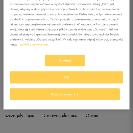
3STRIPED PANT
poszanowaniu bezpieczeństwa wszystkich danych osobowych. Kliknij „OK”, jeśli
chcesz, abyśmy wykorzystywali informacje o Twoich zachowaniach na naszej stronie
do przygotowania personalizowanych specjalnie dla Ciebie treści, w tym rekomendacji
0.0
(
0
)
produktów dopasowanych do Twoich potrzeb i zainteresowań, spersonalizowanych
9,99
zł
z Vat
reklam czy zapamiętywanie wybranych preferencji. W każdej chwili możesz zmienić
swoją decyzję i ustawienia dotyczące plików cookie wybierając „Dostosuj”. Jeśli nie
+ 50 PKT W
KLUBIE 50 STYLE
chcesz otrzymywać spersonalizowanej oferty produktów, dopasowanych do Twoich
preferencji, wybierz „Odrzuć wszystkie”. W celu uzyskania więcej informacji, przeczytaj
naszą
politykę prywatności.
Dostosuj
Produkt niedostępny
Jeśli artykuł będzie ponownie dostępny, otrzymasz od nas powiadomienie.
OK
Wybierz rozmiar
Odrzuć wszystkie
Sprawdź dostępność w salonach
S
Powiadom o dostępności
Szczegóły i opis
Dostawa i płatność
Opinie
M
Powiadom o dostępności
L
Powiadom o dostępności