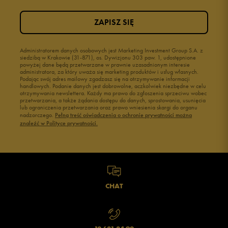
ZAPISZ SIĘ
Administratorem danych osobowych jest Marketing Investment Group S.A. z
siedzibą w Krakowie (31-871), os. Dywizjonu 303 paw. 1, udostępnione
powyżej dane będą przetwarzane w prawnie uzasadnionym interesie
administratora, za który uważa się marketing produktów i usług własnych.
Podając swój adres mailowy zgadzasz się na otrzymywanie informacji
handlowych. Podanie danych jest dobrowolne, aczkolwiek niezbędne w celu
otrzymywania newslettera. Każdy ma prawo do zgłoszenia sprzeciwu wobec
przetwarzania, a także żądania dostępu do danych, sprostowania, usunięcia
lub ograniczenia przetwarzania oraz prawo wniesienia skargi do organu
nadzorczego.
Pełną treść oświadczenia o ochronie prywatności można
znaleźć w Polityce prywatności.
CHAT