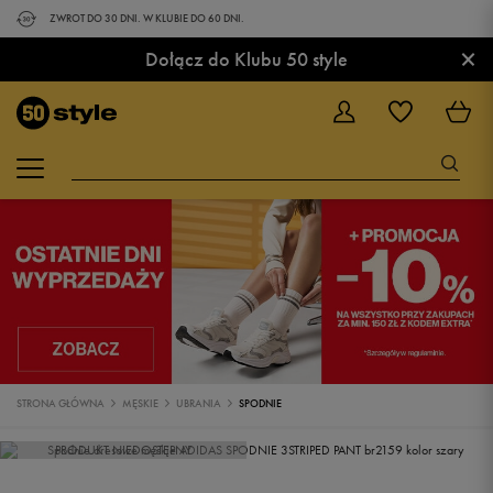
ZWROT DO 30 DNI. W KLUBIE DO 60 DNI.
×
Dołącz do Klubu 50 style
STRONA GŁÓWNA
MĘSKIE
UBRANIA
SPODNIE
PRODUKT NIEDOSTĘPNY