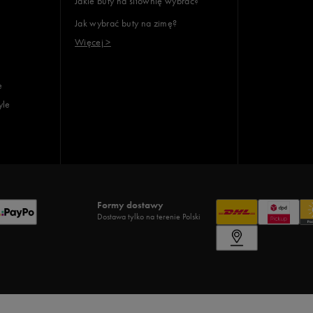
Jakie buty na siłownię wybrać?
Jak wybrać buty na zimę?
Więcej >
e
yle
Formy dostawy
Dostawa tylko na terenie Polski