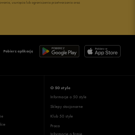
owania, usunięcia lub ograniczenia przetwarzania oraz
Pobierz aplikację
O 50 style
Informacje o 50 style
Sklepy stacjonarne
ie
Klub 50 style
skie
Praca
Informacje o firmie