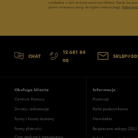
niezbędne w celu otrzymywania newslettera. Każdy ma prawo
prawo wniesienia skargi do organu nadzorczego.
Pełną treś
12 681 84
CHAT
SKLEP@50
90
Obsługa klienta
Informacje
Centrum Pomocy
Promocje
Zwroty i reklamacje
Karta podarunkowa
Formy i koszty dostawy
Newsletter
Formy płatności
Bezpieczne zakupy (SSL)
Czas realizacji zamówienia