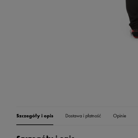
Skechers
Timberland
Umbro
Under Armour
Up8
U.S. Polo ASSN.
Vans
Szczegóły i opis
Dostawa i płatność
Opinie