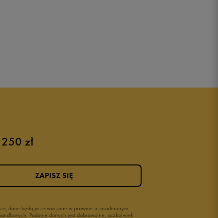
 250 zł
ZAPISZ SIĘ
wyżej dane będą przetwarzane w prawnie uzasadnionym
i handlowych. Podanie danych jest dobrowolne, aczkolwiek