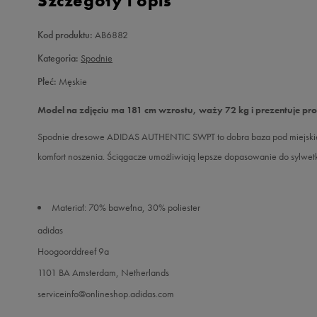
Szczegóły i opis
Kod produktu:
AB6882
Kategoria:
Spodnie
Płeć:
Męskie
Model na zdjęciu ma 181 cm wzrostu, waży 72 kg i prezentuje pr
Spodnie dresowe ADIDAS AUTHENTIC SWPT to dobra baza pod miejskie st
komfort noszenia. Ściągacze umożliwiają lepsze dopasowanie do sylwetk
Materiał: 70% bawełna, 30% poliester
adidas
Hoogoorddreef 9a
1101 BA Amsterdam, Netherlands
serviceinfo@onlineshop.adidas.com