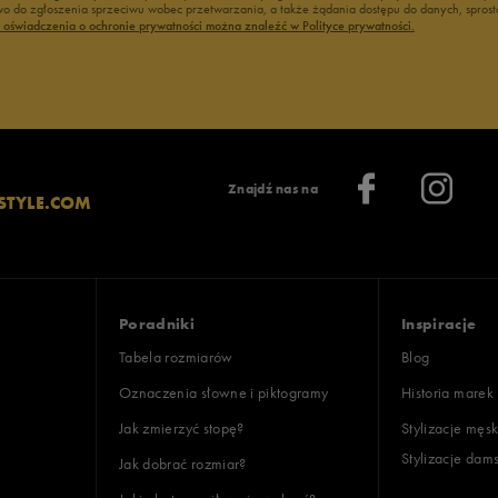
 do zgłoszenia sprzeciwu wobec przetwarzania, a także żądania dostępu do danych, sprost
ć oświadczenia o ochronie prywatności można znaleźć w Polityce prywatności.
Znajdź nas na
STYLE.COM
Poradniki
Inspiracje
Tabela rozmiarów
Blog
Oznaczenia słowne i piktogramy
Historia marek
Jak zmierzyć stopę?
Stylizacje męsk
Stylizacje dam
Jak dobrać rozmiar?