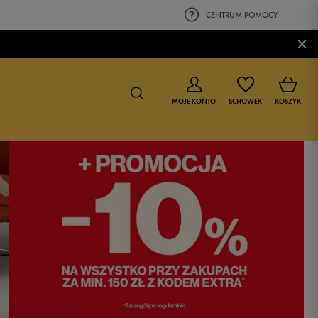
CENTRUM POMOCY
×
MOJE KONTO
SCHOWEK
KOSZYK
BUTY DLA CHŁOPCA
BUTY DLA DZIEWCZYNKI
0-4 lat
0-4 lat
4-8 lat
4-8 lat
9-16 lat
9-16 lat