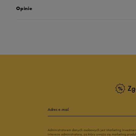
Opinie
Produkt nie posia
Zg
Adres e-mail
Administratorem danych osobowych jest Marketing Investme
interesie administratora, za który uważa się marketing pro