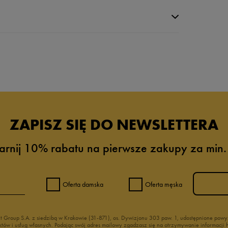
da recenzji
ZAPISZ SIĘ DO NEWSLETTERA
arnij 10% rabatu na pierwsze zakupy za min.
Oferta damska
Oferta męska
nt Group S.A. z siedzibą w Krakowie (31-871), os. Dywizjonu 303 paw. 1, udostępnione po
duktów i usług własnych. Podając swój adres mailowy zgadzasz się na otrzymywanie informacj