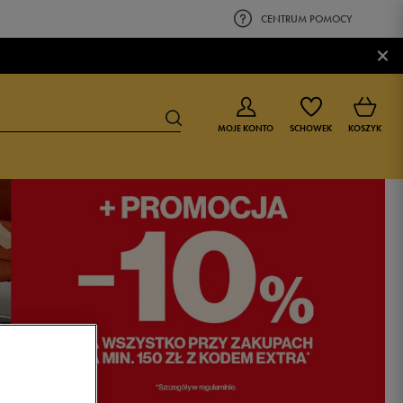
CENTRUM POMOCY
×
MOJE KONTO
SCHOWEK
KOSZYK
BUTY DLA CHŁOPCA
BUTY DLA DZIEWCZYNKI
0-4 lat
0-4 lat
4-8 lat
4-8 lat
9-16 lat
9-16 lat