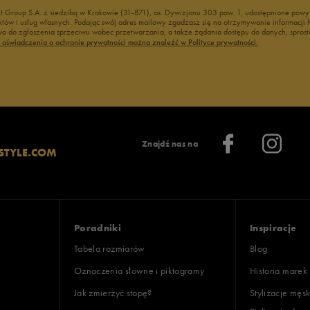
nt Group S.A. z siedzibą w Krakowie (31-871), os. Dywizjonu 303 paw. 1, udostępnione po
duktów i usług własnych. Podając swój adres mailowy zgadzasz się na otrzymywanie informacj
 do zgłoszenia sprzeciwu wobec przetwarzania, a także żądania dostępu do danych, sprost
ć oświadczenia o ochronie prywatności można znaleźć w Polityce prywatności.
Znajdź nas na
STYLE.COM
Poradniki
Inspiracje
Tabela rozmiarów
Blog
Oznaczenia słowne i piktogramy
Historia marek
Jak zmierzyć stopę?
Stylizacje męsk