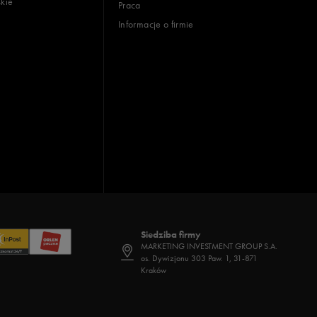
skie
Praca
Informacje o firmie
Siedziba firmy
MARKETING INVESTMENT GROUP S.A.
os. Dywizjonu 303 Paw. 1, 31-871
Kraków