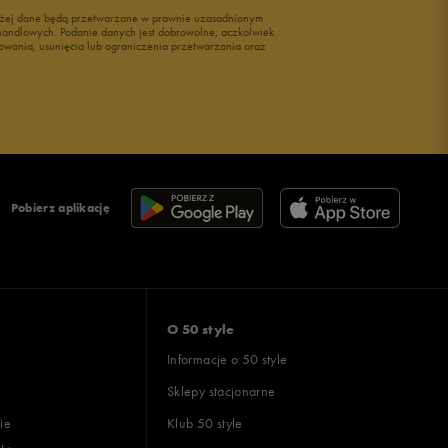
wyżej dane będą przetwarzane w prawnie uzasadnionym
i handlowych. Podanie danych jest dobrowolne, aczkolwiek
owania, usunięcia lub ograniczenia przetwarzania oraz
Pobierz aplikację
O 50 style
Informacje o 50 style
Sklepy stacjonarne
ie
Klub 50 style