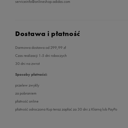
serviceinfo@onlineshop.adidas.com
Dostawa i płatność
Darmowa dostawa od 299,99 zł
Czas realizacji 1-5 dni roboczych
30 dni na zwrot
Sposoby płatności:
przelew zwykły
za pobraniem
płatność online
płatność odroczona Kup teraz zapłać za 30 dni z Klarną lub PayPo