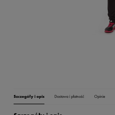
Skechers
Timberland
Umbro
Under Armour
Up8
U.S. Polo ASSN.
Vans
Szczegóły i opis
Dostawa i płatność
Opinie