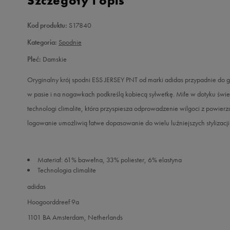
Szczegóły i opis
Kod produktu:
S17840
Kategoria:
Spodnie
Płeć:
Damskie
Oryginalny krój spodni ESS JERSEY PNT od marki adidas przypadnie do 
w pasie i na nogawkach podkreślą kobiecą sylwetkę. Miłe w dotyku św
technologi climalite, która przyspiesza odprowadzenie wilgoci z powierzc
logowanie umożliwią łatwe dopasowanie do wielu luźniejszych stylizacji
Materiał: 61% bawełna, 33% poliester, 6% elastyna
Technologia climalite
adidas
Hoogoorddreef 9a
1101 BA Amsterdam, Netherlands