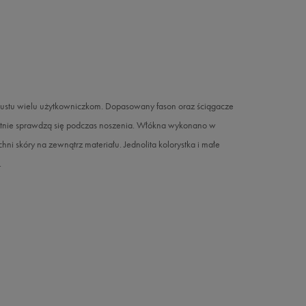
gustu wielu użytkowniczkom. Dopasowany fason oraz ściągacze
ietnie sprawdzą się podczas noszenia. Włókna wykonano w
hni skóry na zewnątrz materiału. Jednolita kolorystka i małe
.