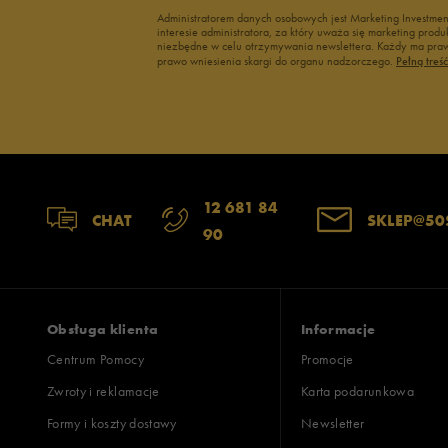
Administratorem danych osobowych jest Marketing Investme
interesie administratora, za który uważa się marketing pro
niezbędne w celu otrzymywania newslettera. Każdy ma prawo
prawo wniesienia skargi do organu nadzorczego.
Pełną treś
12 681 84
CHAT
SKLEP@50
90
Obsługa klienta
Informacje
Centrum Pomocy
Promocje
Zwroty i reklamacje
Karta podarunkowa
Formy i koszty dostawy
Newsletter