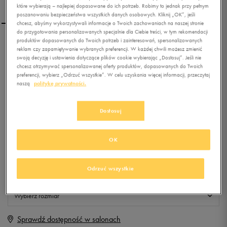
które wybierają – najlepiej dopasowane do ich potrzeb. Robimy to jednak przy pełnym
poszanowaniu bezpieczeństwa wszystkich danych osobowych. Kliknij „OK”, jeśli
chcesz, abyśmy wykorzystywali informacje o Twoich zachowaniach na naszej stronie
do przygotowania personalizowanych specjalnie dla Ciebie treści, w tym rekomendacji
produktów dopasowanych do Twoich potrzeb i zainteresowań, spersonalizowanych
ADIDAS SPODNIE ESS LIN
reklam czy zapamiętywanie wybranych preferencji. W każdej chwili możesz zmienić
TAP SJ
swoją decyzję i ustawienia dotyczące plików cookie wybierając „Dostosuj”. Jeśli nie
chcesz otrzymywać spersonalizowanej oferty produktów, dopasowanych do Twoich
preferencji, wybierz „Odrzuć wszystkie”. W celu uzyskania więcej informacji, przeczytaj
0.0
(
0
)
naszą
politykę prywatności.
49,99
zł
z Vat
Dostosuj
+ 250 PKT W
KLUBIE 50 STYLE
OK
Produkt niedostępny
Odrzuć wszystkie
Jeśli artykuł będzie ponownie dostępny, otrzymasz od nas powiadomienie.
Wybierz rozmiar
Sprawdź dostępność w salonach
M
Powiadom o dostępności