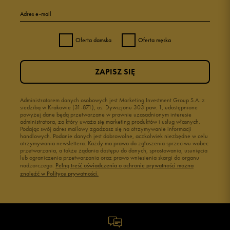
Adres e-mail
Oferta damska
Oferta męska
ZAPISZ SIĘ
Administratorem danych osobowych jest Marketing Investment Group S.A. z
siedzibą w Krakowie (31-871), os. Dywizjonu 303 paw. 1, udostępnione
powyżej dane będą przetwarzane w prawnie uzasadnionym interesie
administratora, za który uważa się marketing produktów i usług własnych.
Podając swój adres mailowy zgadzasz się na otrzymywanie informacji
handlowych. Podanie danych jest dobrowolne, aczkolwiek niezbędne w celu
otrzymywania newslettera. Każdy ma prawo do zgłoszenia sprzeciwu wobec
przetwarzania, a także żądania dostępu do danych, sprostowania, usunięcia
lub ograniczenia przetwarzania oraz prawo wniesienia skargi do organu
nadzorczego.
Pełną treść oświadczenia o ochronie prywatności można
znaleźć w Polityce prywatności.