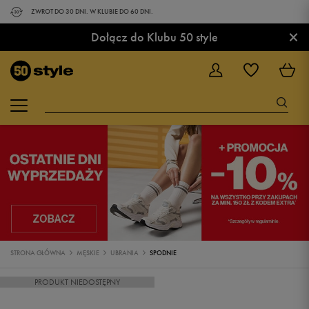
ZWROT DO 30 DNI. W KLUBIE DO 60 DNI.
×
Dołącz do Klubu 50 style
STRONA GŁÓWNA
MĘSKIE
UBRANIA
SPODNIE
PRODUKT NIEDOSTĘPNY