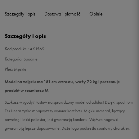
Szczegóły i opis
Dostawa i płatność
Opinie
L
Powiadom o dostępności
XL
Powiadom o dostępności
Szczegóły i opis
XXL
Powiadom o dostępności
Kod produktu:
AK1569
Kategoria:
Spodnie
Płeć:
Męskie
Model na zdjęciu ma 181 cm wzrostu, waży 72 kg i prezentuje
produkt w rozmiarze M.
Szukasz wygody? Postaw na sprawdzony model od adidas! Dzięki spodniom
Ess Linear zyskasz najwyższy wymiar komfortu. Miękki materiał, łączący
bawełnę i lekki poliester, jest gwarancją komfortu. Węższe nogawki
gwarantują lepsze dopasowanie. Duże logo podkreśla sportowy charakter.