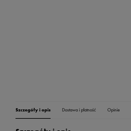
Skechers
Timberland
Umbro
Under Armour
Up8
U.S. Polo ASSN.
Vans
Szczegóły i opis
Dostawa i płatność
Opinie