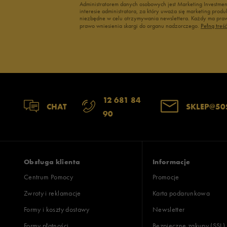
Administratorem danych osobowych jest Marketing Investme
interesie administratora, za który uważa się marketing pro
niezbędne w celu otrzymywania newslettera. Każdy ma prawo
prawo wniesienia skargi do organu nadzorczego.
Pełną treś
12 681 84
CHAT
SKLEP@50
90
Obsługa klienta
Informacje
Centrum Pomocy
Promocje
Zwroty i reklamacje
Karta podarunkowa
Formy i koszty dostawy
Newsletter
Formy płatności
Bezpieczne zakupy (SSL)