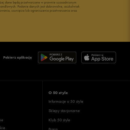
wyżej dane będą przetwarzane w prawnie uzasadnionym
i handlowych. Podanie danych jest dobrowolne, aczkolwiek
owania, usunięcia lub ograniczenia przetwarzania oraz
Pobierz aplikację
O 50 style
Informacje o 50 style
Sklepy stacjonarne
ie
Klub 50 style
skie
Praca