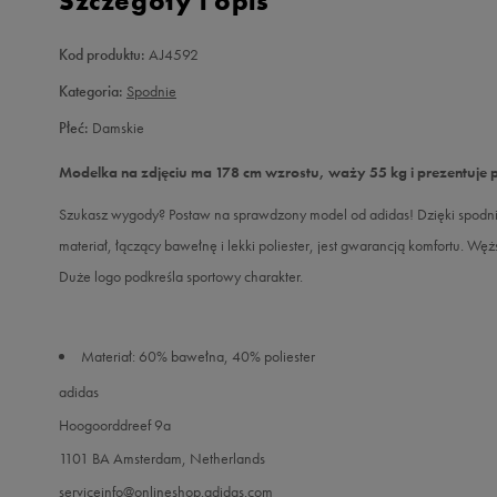
Szczegóły i opis
Kod produktu:
AJ4592
Kategoria:
Spodnie
Płeć:
Damskie
Modelka na zdjęciu ma 178 cm wzrostu, waży 55 kg i prezentuje 
Szukasz wygody? Postaw na sprawdzony model od adidas! Dzięki spodnio
materiał, łączący bawełnę i lekki poliester, jest gwarancją komfortu. 
Duże logo podkreśla sportowy charakter.
Materiał: 60% bawełna, 40% poliester
adidas
Hoogoorddreef 9a
1101 BA Amsterdam, Netherlands
serviceinfo@onlineshop.adidas.com