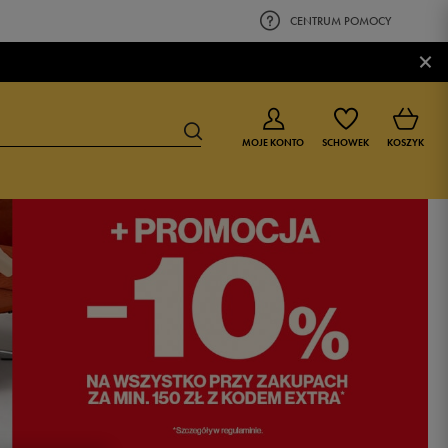
CENTRUM POMOCY
×
MOJE KONTO
SCHOWEK
KOSZYK
BUTY DLA CHŁOPCA
BUTY DLA DZIEWCZYNKI
0-4 lat
0-4 lat
4-8 lat
4-8 lat
9-16 lat
9-16 lat