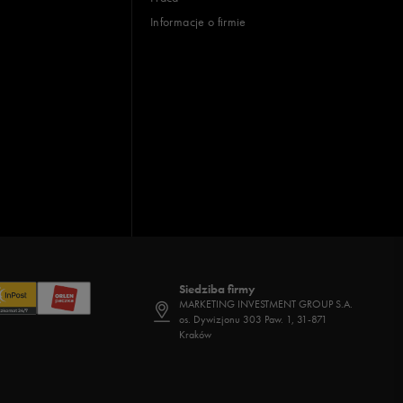
Informacje o firmie
Siedziba firmy
MARKETING INVESTMENT GROUP S.A.
os. Dywizjonu 303 Paw. 1, 31-871
Kraków