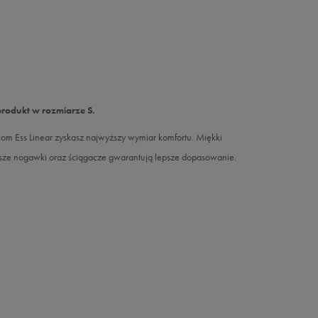
produkt w rozmiarze S.
m Ess Linear zyskasz najwyższy wymiar komfortu. Miękki
Węższe nogawki oraz ściągacze gwarantują lepsze dopasowanie.