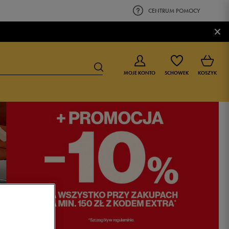
CENTRUM POMOCY
×
MOJE KONTO
SCHOWEK
KOSZYK
BUTY DLA CHŁOPCA
BUTY DLA DZIEWCZYNKI
0-4 lat
0-4 lat
4-8 lat
4-8 lat
9-16 lat
9-16 lat