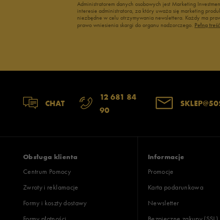
Administratorem danych osobowych jest Marketing Investme
interesie administratora, za który uważa się marketing pro
niezbędne w celu otrzymywania newslettera. Każdy ma prawo
prawo wniesienia skargi do organu nadzorczego.
Pełną treś
12 681 84
CHAT
SKLEP@50
90
Obsługa klienta
Informacje
Centrum Pomocy
Promocje
Zwroty i reklamacje
Karta podarunkowa
Formy i koszty dostawy
Newsletter
Formy płatności
Bezpieczne zakupy (SSL)