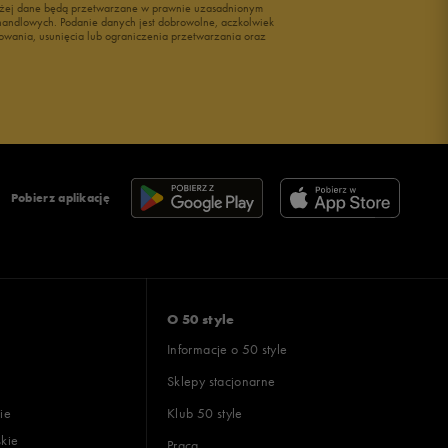
wyżej dane będą przetwarzane w prawnie uzasadnionym
i handlowych. Podanie danych jest dobrowolne, aczkolwiek
owania, usunięcia lub ograniczenia przetwarzania oraz
Pobierz aplikację
O 50 style
Informacje o 50 style
Sklepy stacjonarne
ie
Klub 50 style
skie
Praca