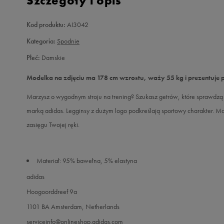
Szczegóły i opis
Kod produktu:
AI3042
Kategoria:
Spodnie
Płeć:
Damskie
Modelka na zdjęciu ma 178 cm wzrostu, waży 55 kg i prezentuje 
Marzysz o wygodnym stroju na trening? Szukasz getrów, które sprawdzą
marką adidas. Legginsy z dużym logo podkreślają sportowy charakter. Ma
zasięgu Twojej ręki.
Materiał: 95% bawełna, 5% elastyna
adidas
Hoogoorddreef 9a
1101 BA Amsterdam, Netherlands
serviceinfo@onlineshop.adidas.com