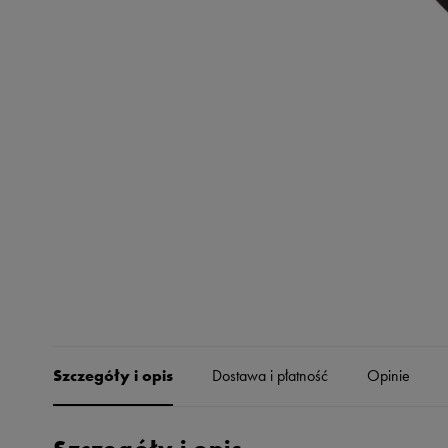
Skechers
Timberland
Umbro
Under Armour
Up8
U.S. Polo ASSN.
Vans
Szczegóły i opis
Dostawa i płatność
Opinie