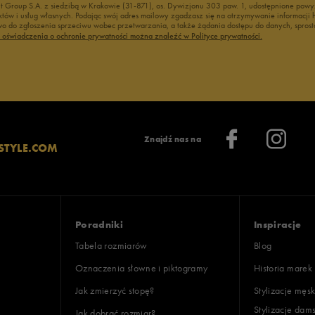
nt Group S.A. z siedzibą w Krakowie (31-871), os. Dywizjonu 303 paw. 1, udostępnione po
duktów i usług własnych. Podając swój adres mailowy zgadzasz się na otrzymywanie informacj
 do zgłoszenia sprzeciwu wobec przetwarzania, a także żądania dostępu do danych, sprost
ć oświadczenia o ochronie prywatności można znaleźć w Polityce prywatności.
Znajdź nas na
STYLE.COM
Poradniki
Inspiracje
Tabela rozmiarów
Blog
Oznaczenia słowne i piktogramy
Historia marek
Jak zmierzyć stopę?
Stylizacje męsk
Stylizacje dam
Jak dobrać rozmiar?