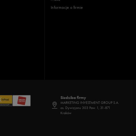
Informacje o firmie
Siedziba firmy
MARKETING INVESTMENT GROUP S.A.
os. Dywizjonu 303 Paw. 1, 31-871
Kraków