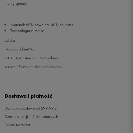
markę spodni.
Materiał: 60% bawełna, 40% poliester
Technologia climalite
adidas
Hoogoorddreef 9a
1101 BA Amsterdam, Netherlands
serviceinfo@onlineshop.adidas.com
Dostawa i płatność
Darmowa dostawa od 299,99 zł
Czas realizacji 1-5 dni roboczych
30 dni na zwrot