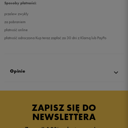
Sposoby płatności:
przelew zwykły
za pobraniem
płatność online
płatność odroczona Kup teraz zapłać za 30 dni z Klarną lub PayPo
Opinie
Produkt nie posiada recenzji
ZAPISZ SIĘ DO
NEWSLETTERA