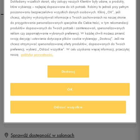
Dokładamy wszelkich starań, aby zakupy naszych Klientów były udane, a produkty,
które wybierają – najlepiej dopasowane do ich potrzeb. Robimy to jednak przy pełnym
poszanowaniu bezpieczeństwa wszystkich danych osobowych. Kliknij „OK”, jeśli
chcesz, abyśmy wykorzystywali informacje o Twoich zachowaniach na naszej stronie
do przygotowania personalizowanych specjalnie dla Ciebie treści, w tym rekomendacji
ADIDAS SPODNIE LOGO
produktów dopasowanych do Twoich potrzeb i zainteresowań, spersonalizowanych
reklam czy zapamiętywanie wybranych preferencji. W każdej chwili możesz zmienić
SWPT CH
swoją decyzję i ustawienia dotyczące plików cookie wybierając „Dostosuj”. Jeśli nie
chcesz otrzymywać spersonalizowanej oferty produktów, dopasowanych do Twoich
0.0
preferencji, wybierz „Odrzuć wszystkie”. W celu uzyskania więcej informacji, przeczytaj
(
0
)
naszą
politykę prywatności.
39,99
zł
z Vat
+ 200 PKT W
KLUBIE 50 STYLE
Dostosuj
OK
Produkt niedostępny
Jeśli artykuł będzie ponownie dostępny, otrzymasz od nas powiadomienie.
Odrzuć wszystkie
Wybierz rozmiar
Sprawdź dostępność w salonach
M
Powiadom o dostępności