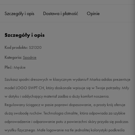
Szczegóły i opis
Dostawa i płatność
Opinie
L
Powiadom o dostępności
XL
Powiadom o dostępności
Szczegóły i opis
XXL
Powiadom o dostępności
Kod produktu:
S21320
Kategoria:
Spodnie
Płeć:
Męskie
Szukasz spodni dresowych w klasycznym wydaniu? Marka adidas prezentuje
model LOGO SWPT CH, który doskonale wpisuje się w Twoje potrzeby. Miły
w dotyku i oddychający materiał zadba o duży komfort noszenia.
Regulowany ściągacz w pasie poprawi dopasowanie, a prosty krój oferuje
dużą swobodę ruchów. Technologia climalite, która odpowiada za szybkie
odprowadzenie i odparowanie potu z powierzchni skóry przyda się podczas
wysiłku fizycznego. Małe logowanie na tle jednolitej kolorystyki podkreśla