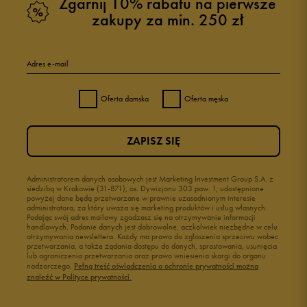
Zgarnij 10% rabatu na pierwsze
zakupy za min. 250 zł
Adres e-mail
Oferta damska
Oferta męska
ZAPISZ SIĘ
Administratorem danych osobowych jest Marketing Investment Group S.A. z
siedzibą w Krakowie (31-871), os. Dywizjonu 303 paw. 1, udostępnione
powyżej dane będą przetwarzane w prawnie uzasadnionym interesie
administratora, za który uważa się marketing produktów i usług własnych.
Podając swój adres mailowy zgadzasz się na otrzymywanie informacji
handlowych. Podanie danych jest dobrowolne, aczkolwiek niezbędne w celu
otrzymywania newslettera. Każdy ma prawo do zgłoszenia sprzeciwu wobec
przetwarzania, a także żądania dostępu do danych, sprostowania, usunięcia
lub ograniczenia przetwarzania oraz prawo wniesienia skargi do organu
nadzorczego.
Pełną treść oświadczenia o ochronie prywatności można
znaleźć w Polityce prywatności.