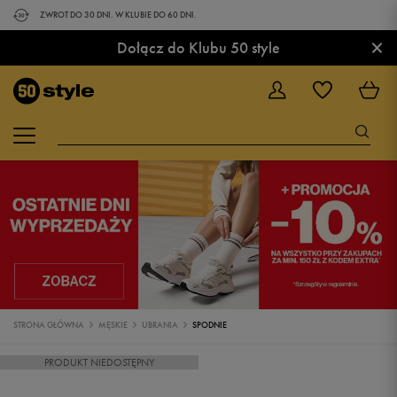
ZWROT DO 30 DNI. W KLUBIE DO 60 DNI.
×
Dołącz do Klubu 50 style
STRONA GŁÓWNA
MĘSKIE
UBRANIA
SPODNIE
PRODUKT NIEDOSTĘPNY