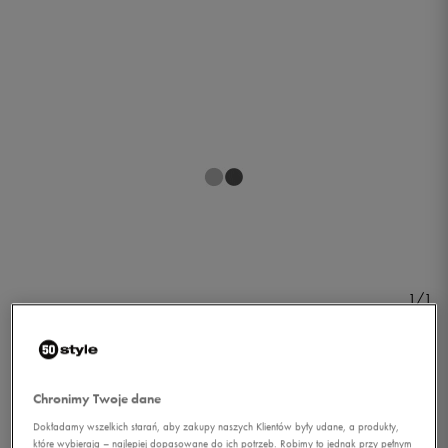
1/1
Chronimy Twoje dane
Dokładamy wszelkich starań, aby zakupy naszych Klientów były udane, a produkty,
ADIDAS SPODNIE PAPERPR
które wybierają – najlepiej dopasowane do ich potrzeb. Robimy to jednak przy pełnym