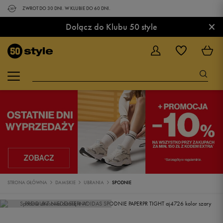
ZWROT DO 30 DNI. W KLUBIE DO 60 DNI.
×
Dołącz do Klubu 50 style
STRONA GŁÓWNA
DAMSKIE
UBRANIA
SPODNIE
PRODUKT NIEDOSTĘPNY