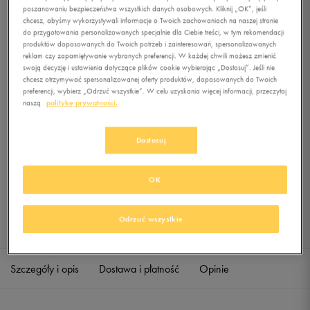
TIGHT
poszanowaniu bezpieczeństwa wszystkich danych osobowych. Kliknij „OK”, jeśli
chcesz, abyśmy wykorzystywali informacje o Twoich zachowaniach na naszej stronie
do przygotowania personalizowanych specjalnie dla Ciebie treści, w tym rekomendacji
0.0
(
0
)
produktów dopasowanych do Twoich potrzeb i zainteresowań, spersonalizowanych
29,99
zł
z Vat
reklam czy zapamiętywanie wybranych preferencji. W każdej chwili możesz zmienić
swoją decyzję i ustawienia dotyczące plików cookie wybierając „Dostosuj”. Jeśli nie
chcesz otrzymywać spersonalizowanej oferty produktów, dopasowanych do Twoich
+ 150 PKT W
KLUBIE 50 STYLE
preferencji, wybierz „Odrzuć wszystkie”. W celu uzyskania więcej informacji, przeczytaj
naszą
politykę prywatności.
Dostosuj
Produkt niedostępny
Jeśli artykuł będzie ponownie dostępny, otrzymasz od nas powiadomienie.
OK
Wybierz rozmiar
Odrzuć wszystkie
Sprawdź dostępność w salonach
S
Powiadom o dostępności
Szczegóły i opis
Dostawa i płatność
Opinie
M
Powiadom o dostępności
L
Powiadom o dostępności