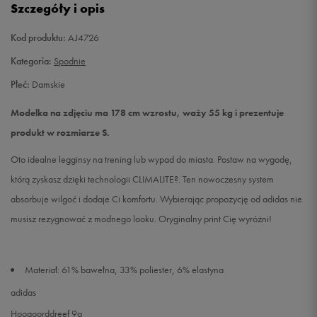
Szczegóły i opis
Kod produktu:
AJ4726
Kategoria:
Spodnie
Płeć:
Damskie
Modelka na zdjęciu ma 178 cm wzrostu, waży 55 kg i prezentuje
produkt w rozmiarze S.
Oto idealne legginsy na trening lub wypad do miasta. Postaw na wygodę,
którą zyskasz dzięki technologii CLIMALITE?. Ten nowoczesny system
absorbuje wilgoć i dodaje Ci komfortu. Wybierając propozycję od adidas nie
musisz rezygnować z modnego looku. Oryginalny print Cię wyróżni!
Materiał: 61% bawełna, 33% poliester, 6% elastyna
adidas
Hoogoorddreef 9a