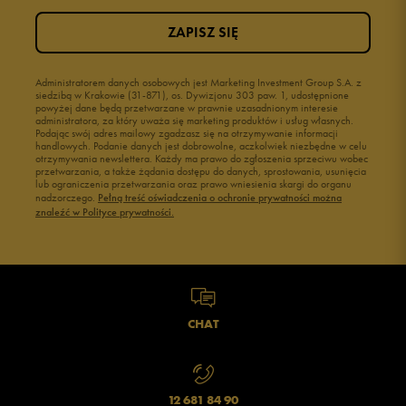
ZAPISZ SIĘ
Administratorem danych osobowych jest Marketing Investment Group S.A. z
siedzibą w Krakowie (31-871), os. Dywizjonu 303 paw. 1, udostępnione
powyżej dane będą przetwarzane w prawnie uzasadnionym interesie
administratora, za który uważa się marketing produktów i usług własnych.
Podając swój adres mailowy zgadzasz się na otrzymywanie informacji
handlowych. Podanie danych jest dobrowolne, aczkolwiek niezbędne w celu
otrzymywania newslettera. Każdy ma prawo do zgłoszenia sprzeciwu wobec
przetwarzania, a także żądania dostępu do danych, sprostowania, usunięcia
lub ograniczenia przetwarzania oraz prawo wniesienia skargi do organu
nadzorczego.
Pełną treść oświadczenia o ochronie prywatności można
znaleźć w Polityce prywatności.
CHAT
12 681 84 90