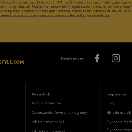
nt Group S.A. z siedzibą w Krakowie (31-871), os. Dywizjonu 303 paw. 1, udostępnione po
duktów i usług własnych. Podając swój adres mailowy zgadzasz się na otrzymywanie informacj
 do zgłoszenia sprzeciwu wobec przetwarzania, a także żądania dostępu do danych, sprost
ć oświadczenia o ochronie prywatności można znaleźć w Polityce prywatności.
Znajdź nas na
STYLE.COM
Poradniki
Inspiracje
Tabela rozmiarów
Blog
Oznaczenia słowne i piktogramy
Historia marek
Jak zmierzyć stopę?
Stylizacje męsk
Stylizacje dam
Jak dobrać rozmiar?