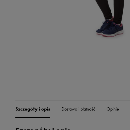
Skechers
Timberland
Umbro
Under Armour
Up8
U.S. Polo ASSN.
Vans
Szczegóły i opis
Dostawa i płatność
Opinie