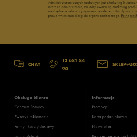
Administratorem danych osobowych jest Marketing Investme
interesie administratora, za który uważa się marketing pro
niezbędne w celu otrzymywania newslettera. Każdy ma prawo
prawo wniesienia skargi do organu nadzorczego.
Pełną treś
12 681 84
CHAT
SKLEP@50
90
Obsługa klienta
Informacje
Centrum Pomocy
Promocje
Zwroty i reklamacje
Karta podarunkowa
Formy i koszty dostawy
Newsletter
Formy płatności
Bezpieczne zakupy (SSL)