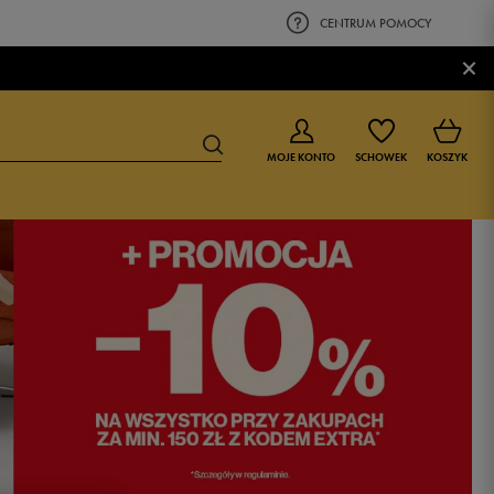
CENTRUM POMOCY
×
MOJE KONTO
SCHOWEK
KOSZYK
BUTY DLA CHŁOPCA
BUTY DLA DZIEWCZYNKI
0-4 lat
0-4 lat
4-8 lat
4-8 lat
9-16 lat
9-16 lat