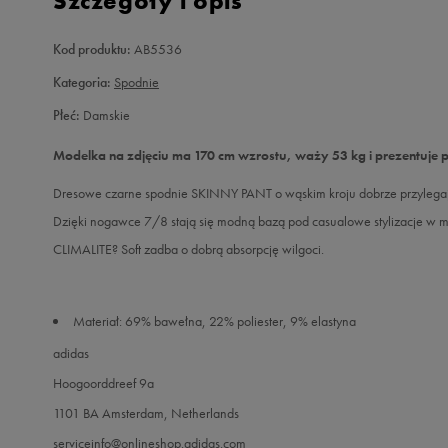
Szczegóły i opis
Kod produktu:
AB5536
Kategoria:
Spodnie
Płeć:
Damskie
Modelka na zdjęciu ma 170 cm wzrostu, waży 53 kg i prezentuje 
Dresowe czarne spodnie SKINNY PANT o wąskim kroju dobrze przylegaj
Dzięki nogawce 7/8 stają się modną bazą pod casualowe stylizacje w mie
CLIMALITE? Soft zadba o dobrą absorpcję wilgoci.
Materiał: 69% bawełna, 22% poliester, 9% elastyna
adidas
Hoogoorddreef 9a
1101 BA Amsterdam, Netherlands
serviceinfo@onlineshop.adidas.com