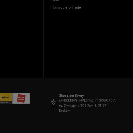
Informacje o firmie
Siedziba firmy
MARKETING INVESTMENT GROUP S.A.
os. Dywizjonu 303 Paw. 1, 31-871
Kraków