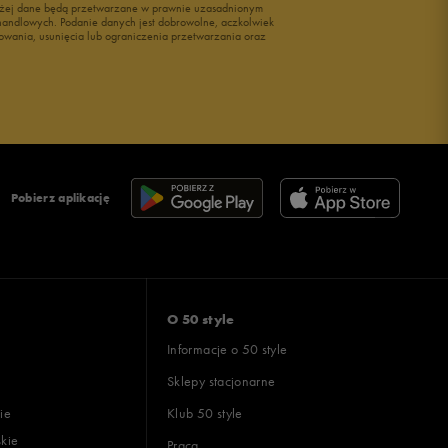
wyżej dane będą przetwarzane w prawnie uzasadnionym
i handlowych. Podanie danych jest dobrowolne, aczkolwiek
owania, usunięcia lub ograniczenia przetwarzania oraz
Pobierz aplikację
O 50 style
Informacje o 50 style
Sklepy stacjonarne
ie
Klub 50 style
skie
Praca