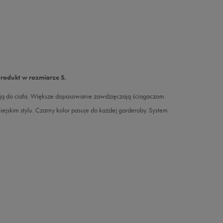
produkt w rozmiarze S.
ą do ciała. Większe dopasowanie zawdzięczają ściagaczom.
jskim stylu. Czarny kolor pasuje do każdej garderoby. System