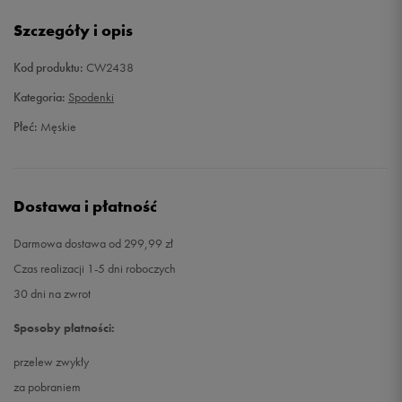
XS
Powiadom o dostępności
Szczegóły i opis
S
Powiadom o dostępności
Kod produktu:
CW2438
Kategoria:
Spodenki
M
Powiadom o dostępności
Płeć:
Męskie
L
Powiadom o dostępności
XL
Powiadom o dostępności
Dostawa i płatność
XXL
Powiadom o dostępności
Darmowa dostawa od 299,99 zł
Czas realizacji 1-5 dni roboczych
XXXL
Powiadom o dostępności
30 dni na zwrot
Sposoby płatności:
przelew zwykły
za pobraniem