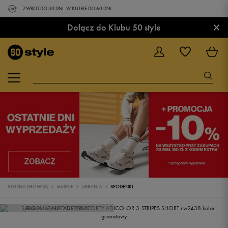
ZWROT DO 30 DNI. W KLUBIE DO 60 DNI.
×
Dołącz do Klubu 50 style
STRONA GŁÓWNA
MĘSKIE
UBRANIA
SPODENKI
PRODUKT NIEDOSTĘPNY