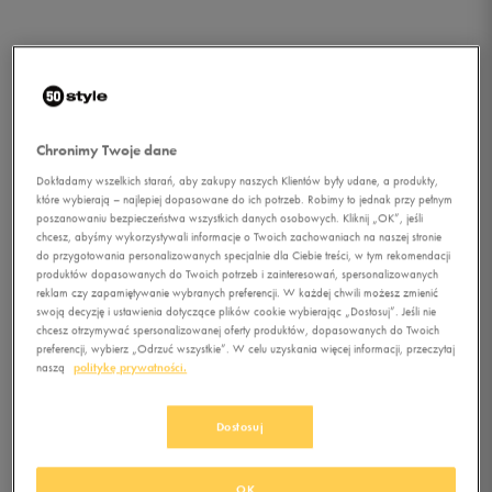
Chronimy Twoje dane
Dokładamy wszelkich starań, aby zakupy naszych Klientów były udane, a produkty,
które wybierają – najlepiej dopasowane do ich potrzeb. Robimy to jednak przy pełnym
poszanowaniu bezpieczeństwa wszystkich danych osobowych. Kliknij „OK”, jeśli
chcesz, abyśmy wykorzystywali informacje o Twoich zachowaniach na naszej stronie
do przygotowania personalizowanych specjalnie dla Ciebie treści, w tym rekomendacji
produktów dopasowanych do Twoich potrzeb i zainteresowań, spersonalizowanych
reklam czy zapamiętywanie wybranych preferencji. W każdej chwili możesz zmienić
swoją decyzję i ustawienia dotyczące plików cookie wybierając „Dostosuj”. Jeśli nie
1/1
chcesz otrzymywać spersonalizowanej oferty produktów, dopasowanych do Twoich
preferencji, wybierz „Odrzuć wszystkie”. W celu uzyskania więcej informacji, przeczytaj
naszą
politykę prywatności.
Dostosuj
ADIDAS SZORTY
OK