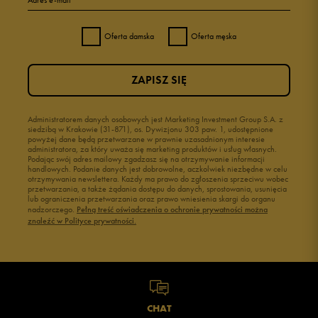
Adres e-mail
Oferta damska
Oferta męska
ZAPISZ SIĘ
Administratorem danych osobowych jest Marketing Investment Group S.A. z
siedzibą w Krakowie (31-871), os. Dywizjonu 303 paw. 1, udostępnione
powyżej dane będą przetwarzane w prawnie uzasadnionym interesie
administratora, za który uważa się marketing produktów i usług własnych.
Podając swój adres mailowy zgadzasz się na otrzymywanie informacji
handlowych. Podanie danych jest dobrowolne, aczkolwiek niezbędne w celu
otrzymywania newslettera. Każdy ma prawo do zgłoszenia sprzeciwu wobec
przetwarzania, a także żądania dostępu do danych, sprostowania, usunięcia
lub ograniczenia przetwarzania oraz prawo wniesienia skargi do organu
nadzorczego.
Pełną treść oświadczenia o ochronie prywatności można
znaleźć w Polityce prywatności.
CHAT