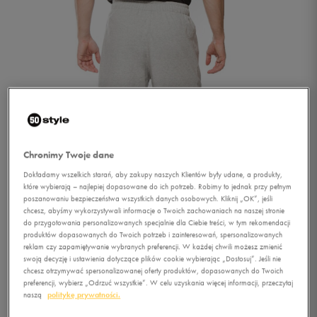
Chronimy Twoje dane
Dokładamy wszelkich starań, aby zakupy naszych Klientów były udane, a produkty,
które wybierają – najlepiej dopasowane do ich potrzeb. Robimy to jednak przy pełnym
poszanowaniu bezpieczeństwa wszystkich danych osobowych. Kliknij „OK”, jeśli
chcesz, abyśmy wykorzystywali informacje o Twoich zachowaniach na naszej stronie
do przygotowania personalizowanych specjalnie dla Ciebie treści, w tym rekomendacji
produktów dopasowanych do Twoich potrzeb i zainteresowań, spersonalizowanych
reklam czy zapamiętywanie wybranych preferencji. W każdej chwili możesz zmienić
swoją decyzję i ustawienia dotyczące plików cookie wybierając „Dostosuj”. Jeśli nie
1/2
chcesz otrzymywać spersonalizowanej oferty produktów, dopasowanych do Twoich
preferencji, wybierz „Odrzuć wszystkie”. W celu uzyskania więcej informacji, przeczytaj
naszą
politykę prywatności.