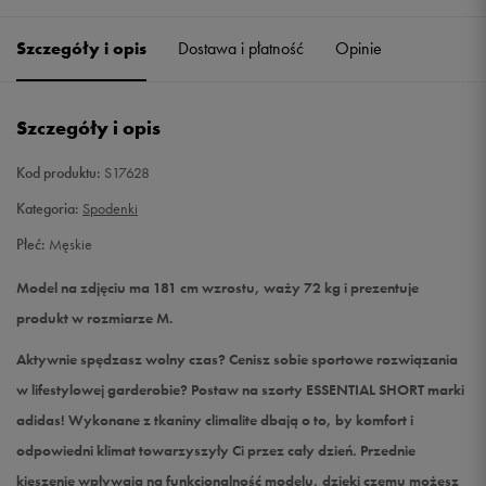
Szczegóły i opis
Dostawa i płatność
Opinie
L
Powiadom o dostępności
XL
Powiadom o dostępności
Szczegóły i opis
XXL
Powiadom o dostępności
Kod produktu:
S17628
Kategoria:
Spodenki
Płeć:
Męskie
Model na zdjęciu ma 181 cm wzrostu, waży 72 kg i prezentuje
produkt w rozmiarze M.
Aktywnie spędzasz wolny czas? Cenisz sobie sportowe rozwiązania
w lifestylowej garderobie? Postaw na szorty ESSENTIAL SHORT marki
adidas! Wykonane z tkaniny climalite dbają o to, by komfort i
odpowiedni klimat towarzyszyły Ci przez cały dzień. Przednie
kieszenie wpływają na funkcjonalność modelu, dzięki czemu możesz