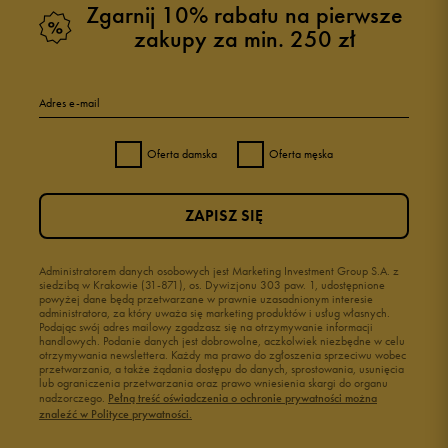
Zgarnij 10% rabatu na pierwsze
zakupy za min. 250 zł
Adres e-mail
Oferta damska
Oferta męska
ZAPISZ SIĘ
Administratorem danych osobowych jest Marketing Investment Group S.A. z
siedzibą w Krakowie (31-871), os. Dywizjonu 303 paw. 1, udostępnione
powyżej dane będą przetwarzane w prawnie uzasadnionym interesie
administratora, za który uważa się marketing produktów i usług własnych.
Podając swój adres mailowy zgadzasz się na otrzymywanie informacji
handlowych. Podanie danych jest dobrowolne, aczkolwiek niezbędne w celu
otrzymywania newslettera. Każdy ma prawo do zgłoszenia sprzeciwu wobec
przetwarzania, a także żądania dostępu do danych, sprostowania, usunięcia
lub ograniczenia przetwarzania oraz prawo wniesienia skargi do organu
nadzorczego.
Pełną treść oświadczenia o ochronie prywatności można
znaleźć w Polityce prywatności.