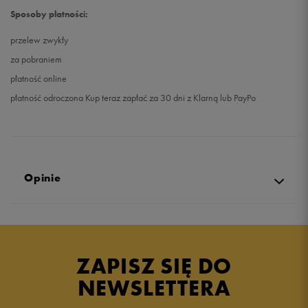
Sposoby płatności:
przelew zwykły
za pobraniem
płatność online
płatność odroczona Kup teraz zapłać za 30 dni z Klarną lub PayPo
Opinie
Produkt nie posiada recenzji
ZAPISZ SIĘ DO
NEWSLETTERA