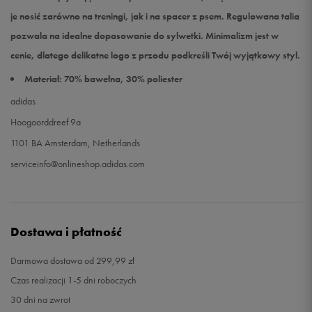
je nosić zarówno na treningi, jak i na spacer z psem. Regulowana talia
pozwala na idealne dopasowanie do sylwetki. Minimalizm jest w
cenie, dlatego delikatne logo z przodu podkreśli Twój wyjątkowy styl.
Materiał: 70% bawełna, 30% poliester
adidas
Hoogoorddreef 9a
1101 BA Amsterdam, Netherlands
serviceinfo@onlineshop.adidas.com
Dostawa i płatność
Darmowa dostawa od 299,99 zł
Czas realizacji 1-5 dni roboczych
30 dni na zwrot