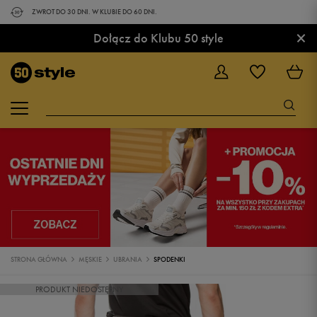
ZWROT DO 30 DNI. W KLUBIE DO 60 DNI.
×
Dołącz do Klubu 50 style
STRONA GŁÓWNA
MĘSKIE
UBRANIA
SPODENKI
PRODUKT NIEDOSTĘPNY