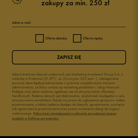
zakupy za min. 250 zł
Adres e-mail
Oferta damska
Oferta męska
ZAPISZ SIĘ
Administratorem danych osobowych jest Marketing Investment Group S.A. z
siedzibą w Krakowie (31-871), os. Dywizjonu 303 paw. 1, udostępnione
powyżej dane będą przetwarzane w prawnie uzasadnionym interesie
administratora, za który uważa się marketing produktów i usług własnych.
Podając swój adres mailowy zgadzasz się na otrzymywanie informacji
handlowych. Podanie danych jest dobrowolne, aczkolwiek niezbędne w celu
otrzymywania newslettera. Każdy ma prawo do zgłoszenia sprzeciwu wobec
przetwarzania, a także żądania dostępu do danych, sprostowania, usunięcia
lub ograniczenia przetwarzania oraz prawo wniesienia skargi do organu
nadzorczego.
Pełną treść oświadczenia o ochronie prywatności można
znaleźć w Polityce prywatności.