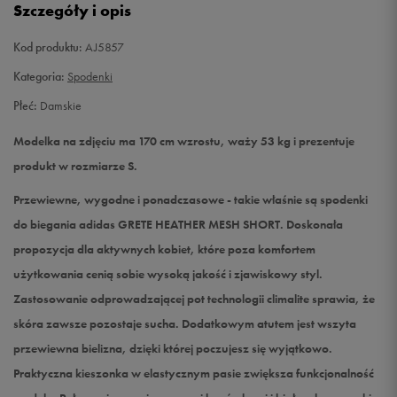
Szczegóły i opis
Kod produktu:
AJ5857
Kategoria:
Spodenki
Płeć:
Damskie
Modelka na zdjęciu ma 170 cm wzrostu, waży 53 kg i prezentuje
produkt w rozmiarze S.
Przewiewne, wygodne i ponadczasowe - takie właśnie są spodenki
do biegania adidas GRETE HEATHER MESH SHORT. Doskonała
propozycja dla aktywnych kobiet, które poza komfortem
użytkowania cenią sobie wysoką jakość i zjawiskowy styl.
Zastosowanie odprowadzającej pot technologii climalite sprawia, że
skóra zawsze pozostaje sucha. Dodatkowym atutem jest wszyta
przewiewna bielizna, dzięki której poczujesz się wyjątkowo.
Praktyczna kieszonka w elastycznym pasie zwiększa funkcjonalność