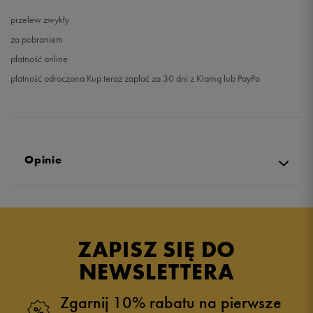
przelew zwykły
za pobraniem
płatność online
płatność odroczona Kup teraz zapłać za 30 dni z Klarną lub PayPo
Opinie
Produkt nie posiada recenzji
ZAPISZ SIĘ DO
NEWSLETTERA
Zgarnij 10% rabatu na pierwsze