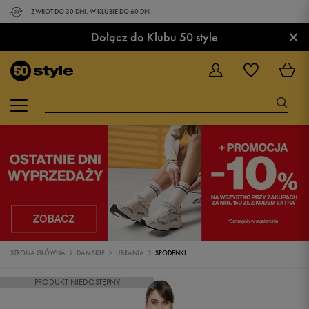
ZWROT DO 30 DNI. W KLUBIE DO 60 DNI.
×
Dołącz do Klubu 50 style
STRONA GŁÓWNA
DAMSKIE
UBRANIA
SPODENKI
PRODUKT NIEDOSTĘPNY