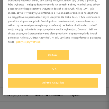
Dokładamy wszelkich starań, aby zakupy naszych Klientów były udane, a produkty,
MSH SHORT
które wybierają – najlepiej dopasowane do ich potrzeb. Robimy to jednak przy pełnym
poszanowaniu bezpieczeństwa wszystkich danych osobowych. Kliknij „OK”, jeśli
chcesz, abyśmy wykorzystywali informacje o Twoich zachowaniach na naszej stronie
0.0
(
0
)
do przygotowania personalizowanych specjalnie dla Ciebie treści, w tym rekomendacji
69,99
zł
z Vat
produktów dopasowanych do Twoich potrzeb i zainteresowań, spersonalizowanych
reklam czy zapamiętywanie wybranych preferencji. W każdej chwili możesz zmienić
+ 350 PKT W
KLUBIE 50 STYLE
swoją decyzję i ustawienia dotyczące plików cookie wybierając „Dostosuj”. Jeśli nie
chcesz otrzymywać spersonalizowanej oferty produktów, dopasowanych do Twoich
preferencji, wybierz „Odrzuć wszystkie”. W celu uzyskania więcej informacji, przeczytaj
naszą
politykę prywatności.
Produkt niedostępny
Dostosuj
Jeśli artykuł będzie ponownie dostępny, otrzymasz od nas powiadomienie.
Wybierz rozmiar
OK
Sprawdź dostępność w salonach
S
Powiadom o dostępności
Odrzuć wszystkie
Szczegóły i opis
Dostawa i płatność
Opinie
M
Powiadom o dostępności
L
Powiadom o dostępności