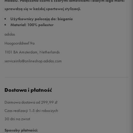
modelu. Połączenie czerni z szarymi lamówkami i białym logo marki
sprawdzą się w każdej sportowej stylizacji.
Użytkownicy polecają do: bieganie
Materiał: 100% poliester
adidas
Hoogoorddreef 9a
1101 BA Amsterdam, Netherlands
serviceinfo@onlineshop.adidas.com
Dostawa i płatność
Darmowa dostawa od 299,99 zł
Czas realizacji 1-5 dni roboczych
30 dni na zwrot
Sposoby płatności: