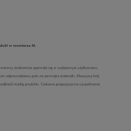
odukt w rozmiarze M.
przewiewny znakomicie sparwdzi się w codziennym użytkowaniu
bkim odprowadzaniu potu na zewnątrz materiału. Klasyczny krój
odkreśli markę produktu. Ciekawa propozycja na uzupełnienie