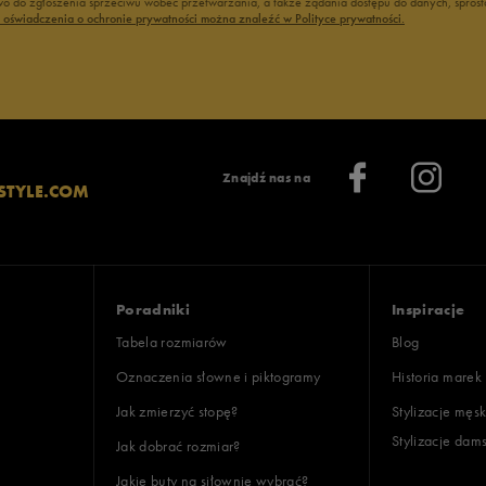
 do zgłoszenia sprzeciwu wobec przetwarzania, a także żądania dostępu do danych, sprost
ć oświadczenia o ochronie prywatności można znaleźć w Polityce prywatności.
Znajdź nas na
STYLE.COM
Poradniki
Inspiracje
Tabela rozmiarów
Blog
Oznaczenia słowne i piktogramy
Historia marek
Jak zmierzyć stopę?
Stylizacje męsk
Stylizacje dam
Jak dobrać rozmiar?
Jakie buty na siłownię wybrać?