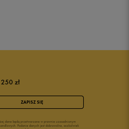
 250 zł
ZAPISZ SIĘ
wyżej dane będą przetwarzane w prawnie uzasadnionym
i handlowych. Podanie danych jest dobrowolne, aczkolwiek