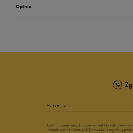
Opinie
Produkt nie posia
Zg
Adres e-mail
Administratorem danych osobowych jest Marketing Investme
interesie administratora, za który uważa się marketing pro