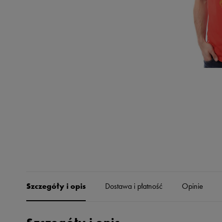
Skechers
Timberland
Umbro
Under Armour
Up8
U.S. Polo ASSN.
Vans
Szczegóły i opis
Dostawa i płatność
Opinie