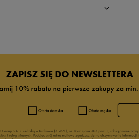
da recenzji
ZAPISZ SIĘ DO NEWSLETTERA
arnij 10% rabatu na pierwsze zakupy za min.
Oferta damska
Oferta męska
nt Group S.A. z siedzibą w Krakowie (31-871), os. Dywizjonu 303 paw. 1, udostępnione po
duktów i usług własnych. Podając swój adres mailowy zgadzasz się na otrzymywanie informacj