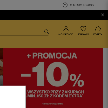
CENTRUM POMOCY
×
MOJE KONTO
SCHOWEK
KOSZYK
BUTY DLA CHŁOPCA
BUTY DLA DZIEWCZYNKI
0-4 lat
0-4 lat
4-8 lat
4-8 lat
9-16 lat
9-16 lat