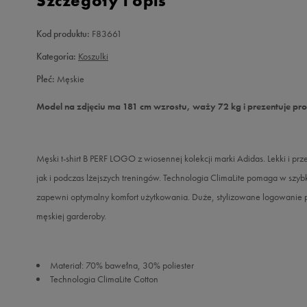
Szczegóły i opis
Kod produktu:
F83661
Kategoria:
Koszulki
Płeć:
Męskie
Model na zdjęciu ma 181 cm wzrostu, waży 72 kg i prezentuje pr
Męski t-shirt B PERF LOGO z wiosennej kolekcji marki Adidas. Lekki i 
jak i podczas lżejszych treningów. Technologia ClimaLite pomaga w szy
zapewni optymalny komfort użytkowania. Duże, stylizowane logowanie p
męskiej garderoby.
Materiał: 70% bawełna, 30% poliester
Technologia ClimaLite Cotton