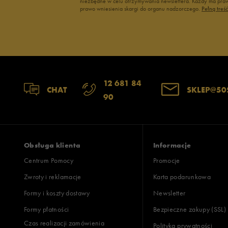
niezbędne w celu otrzymywania newslettera. Każdy ma prawo
prawo wniesienia skargi do organu nadzorczego.
Pełną treś
12 681 84
CHAT
SKLEP@50
90
Obsługa klienta
Informacje
Centrum Pomocy
Promocje
Zwroty i reklamacje
Karta podarunkowa
Formy i koszty dostawy
Newsletter
Formy płatności
Bezpieczne zakupy (SSL)
Czas realizacji zamówienia
Polityka prywatności