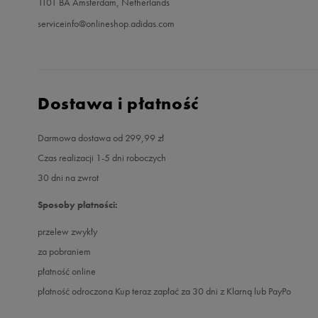
1101 BA Amsterdam, Netherlands
serviceinfo@onlineshop.adidas.com
Dostawa i płatność
Darmowa dostawa od 299,99 zł
Czas realizacji 1-5 dni roboczych
30 dni na zwrot
Sposoby płatności:
przelew zwykły
za pobraniem
płatność online
płatność odroczona Kup teraz zapłać za 30 dni z Klarną lub PayPo