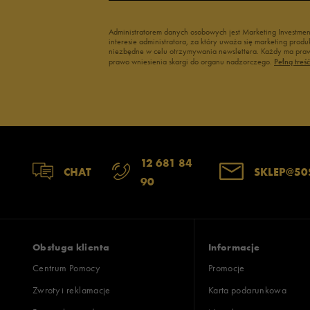
Administratorem danych osobowych jest Marketing Investme
interesie administratora, za który uważa się marketing pro
niezbędne w celu otrzymywania newslettera. Każdy ma prawo
prawo wniesienia skargi do organu nadzorczego.
Pełną treś
12 681 84
CHAT
SKLEP@50
90
Obsługa klienta
Informacje
Centrum Pomocy
Promocje
Zwroty i reklamacje
Karta podarunkowa