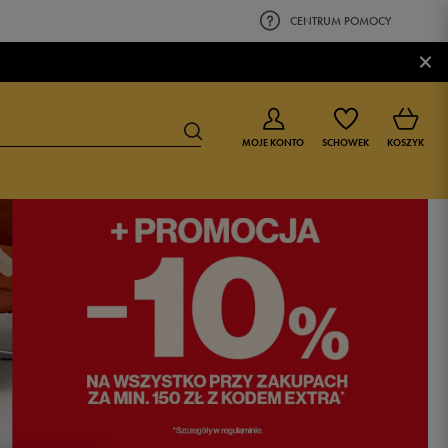
CENTRUM POMOCY
×
MOJE KONTO
SCHOWEK
KOSZYK
BUTY DLA CHŁOPCA
BUTY DLA DZIEWCZYNKI
0-4 lat
0-4 lat
4-8 lat
4-8 lat
9-16 lat
9-16 lat