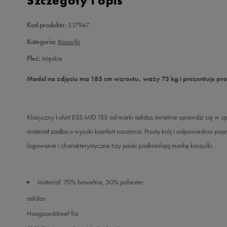
Szczegóły i opis
Kod produktu:
S17947
Kategoria:
Koszulki
Płeć:
Męskie
Model na zdjęciu ma 183 cm wzrostu, waży 73 kg i prezentuje pr
Klasyczny t-shirt ESS MID TEE od marki adidas świetnie sprawdzi się w sp
materiał zadba o wysoki komfort noszenia. Prosty krój i odpowiednio 
logowanie i charakterystyczne trzy paski podkreślają markę koszulki.
Materiał: 70% bawełna, 30% poliester
adidas
Hoogoorddreef 9a