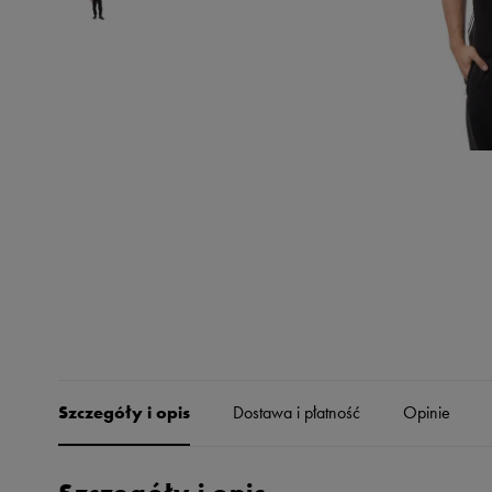
Skechers
Timberland
Umbro
Under Armour
Up8
U.S. Polo ASSN.
Vans
Szczegóły i opis
Dostawa i płatność
Opinie