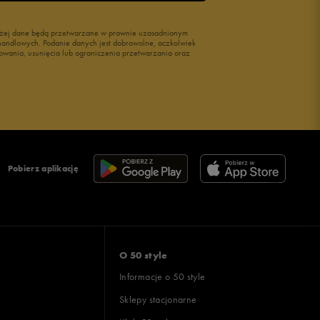
wyżej dane będą przetwarzane w prawnie uzasadnionym
i handlowych. Podanie danych jest dobrowolne, aczkolwiek
owania, usunięcia lub ograniczenia przetwarzania oraz
Pobierz aplikację
O 50 style
Informacje o 50 style
Sklepy stacjonarne