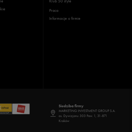
ie
Klub 50 style
skie
Praca
Informacje o firmie
Siedziba firmy
MARKETING INVESTMENT GROUP S.A.
os. Dywizjonu 303 Paw. 1, 31-871
Kraków