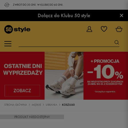
ZWROT DO 30 DNI. W KLUBIE DO 60 DNI.
×
Dołącz do Klubu 50 style
STRONA GŁÓWNA
MĘSKIE
UBRANIA
KOSZULKI
PRODUKT NIEDOSTĘPNY