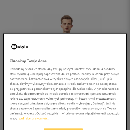
Chronimy Twoje dane
Dokładamy wszelkich starań, aby zakupy naszych Klientów były udane, a produkty,
które wybierają – najlepiej dopasowane do ich potrzeb. Robimy to jednak przy pełnym
poszanowaniu bezpieczeństwa wszystkich danych osobowych. Kliknij „OK”, jeśli
chcesz, abyśmy wykorzystywali informacje o Twoich zachowaniach na naszej stronie
do przygotowania personalizowanych specjalnie dla Ciebie treści, w tym rekomendacji
produktów dopasowanych do Twoich potrzeb i zainteresowań, spersonalizowanych
reklam czy zapamiętywanie wybranych preferencji. W każdej chwili możesz zmienić
swoją decyzję i ustawienia dotyczące plików cookie wybierając „Dostosuj”. Jeśli nie
chcesz otrzymywać spersonalizowanej oferty produktów, dopasowanych do Twoich
1/3
preferencji, wybierz „Odrzuć wszystkie”. W celu uzyskania więcej informacji, przeczytaj
naszą
politykę prywatności.