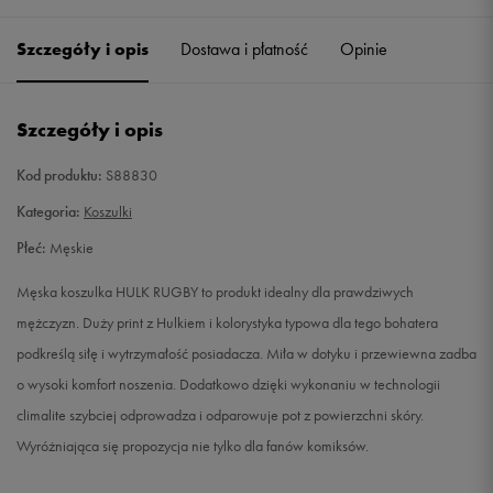
Szczegóły i opis
Dostawa i płatność
Opinie
M
Powiadom o dostępności
L
Powiadom o dostępności
Szczegóły i opis
XL
Powiadom o dostępności
Kod produktu:
S88830
Kategoria:
Koszulki
XXL
Powiadom o dostępności
Płeć:
Męskie
Męska koszulka HULK RUGBY to produkt idealny dla prawdziwych
mężczyzn. Duży print z Hulkiem i kolorystyka typowa dla tego bohatera
podkreślą siłę i wytrzymałość posiadacza. Miła w dotyku i przewiewna zadba
o wysoki komfort noszenia. Dodatkowo dzięki wykonaniu w technologii
climalite szybciej odprowadza i odparowuje pot z powierzchni skóry.
Wyróżniająca się propozycja nie tylko dla fanów komiksów.