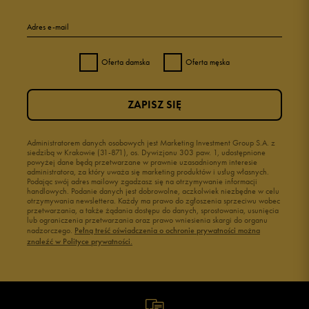
Adres e-mail
Oferta damska
Oferta męska
ZAPISZ SIĘ
Administratorem danych osobowych jest Marketing Investment Group S.A. z
siedzibą w Krakowie (31-871), os. Dywizjonu 303 paw. 1, udostępnione
powyżej dane będą przetwarzane w prawnie uzasadnionym interesie
administratora, za który uważa się marketing produktów i usług własnych.
Podając swój adres mailowy zgadzasz się na otrzymywanie informacji
handlowych. Podanie danych jest dobrowolne, aczkolwiek niezbędne w celu
otrzymywania newslettera. Każdy ma prawo do zgłoszenia sprzeciwu wobec
przetwarzania, a także żądania dostępu do danych, sprostowania, usunięcia
lub ograniczenia przetwarzania oraz prawo wniesienia skargi do organu
nadzorczego.
Pełną treść oświadczenia o ochronie prywatności można
znaleźć w Polityce prywatności.