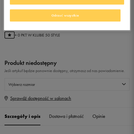
TREFOIL TEE
Odrzuć wszystkie
0.0
(
0
)
0
zł
z Vat
+ 0 PKT W
KLUBIE 50 STYLE
Produkt niedostępny
Jeśli artykuł będzie ponownie dostępny, otrzymasz od nas powiadomienie.
Wybierz rozmiar
Sprawdź dostępność w salonach
Rozmiary EU
Rozmiary US
34
Powiadom o dostępności
Szczegóły i opis
Dostawa i płatność
Opinie
36
Powiadom o dostępności