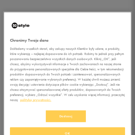
Chronimy Twoje dane
Dokładamy wszelkich starań, aby zakupy naszych Klientów były udane, a produkty,
które wybierają – najlepiej dopasowane do ich potrzeb. Robimy to jednak przy pełnym
poszanowaniu bezpieczeństwa wszystkich danych osobowych. Kliknij „OK”, jeśli
chcesz, abyśmy wykorzystywali informacje o Twoich zachowaniach na naszej stronie
do przygotowania personalizowanych specjalnie dla Ciebie treści, w tym rekomendacji
produktów dopasowanych do Twoich potrzeb i zainteresowań, spersonalizowanych
reklam czy zapamiętywanie wybranych preferencji. W każdej chwili możesz zmienić
swoją decyzję i ustawienia dotyczące plików cookie wybierając „Dostosuj”. Jeśli nie
1/1
chcesz otrzymywać spersonalizowanej oferty produktów, dopasowanych do Twoich
preferencji, wybierz „Odrzuć wszystkie”. W celu uzyskania więcej informacji, przeczytaj
naszą
politykę prywatności.
Dostosuj
ADIDAS T-SHIRT SS BF
OK