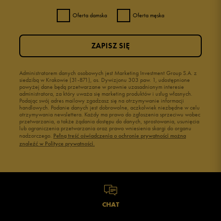
Oferta damska
Oferta męska
ZAPISZ SIĘ
Administratorem danych osobowych jest Marketing Investment Group S.A. z
siedzibą w Krakowie (31-871), os. Dywizjonu 303 paw. 1, udostępnione
powyżej dane będą przetwarzane w prawnie uzasadnionym interesie
administratora, za który uważa się marketing produktów i usług własnych.
Podając swój adres mailowy zgadzasz się na otrzymywanie informacji
handlowych. Podanie danych jest dobrowolne, aczkolwiek niezbędne w celu
otrzymywania newslettera. Każdy ma prawo do zgłoszenia sprzeciwu wobec
przetwarzania, a także żądania dostępu do danych, sprostowania, usunięcia
lub ograniczenia przetwarzania oraz prawo wniesienia skargi do organu
nadzorczego.
Pełną treść oświadczenia o ochronie prywatności można
znaleźć w Polityce prywatności.
CHAT