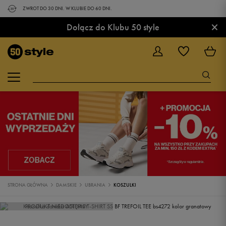
ZWROT DO 30 DNI. W KLUBIE DO 60 DNI.
×
Dołącz do Klubu 50 style
STRONA GŁÓWNA
DAMSKIE
UBRANIA
KOSZULKI
PRODUKT NIEDOSTĘPNY