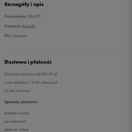
Szczegóły i opis
38
Powiadom o dostępności
Kod produktu:
BS4272
40
Powiadom o dostępności
Kategoria:
Koszulki
Płeć:
Damskie
Dostawa i płatność
Darmowa dostawa od 299,99 zł
Czas realizacji 1-5 dni roboczych
30 dni na zwrot
Sposoby płatności:
przelew zwykły
za pobraniem
płatność online