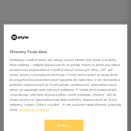
Chronimy Twoje dane
Dokładamy wszelkich starań, aby zakupy naszych Klientów były udane, a produkty,
które wybierają – najlepiej dopasowane do ich potrzeb. Robimy to jednak przy pełnym
poszanowaniu bezpieczeństwa wszystkich danych osobowych. Kliknij „OK”, jeśli
chcesz, abyśmy wykorzystywali informacje o Twoich zachowaniach na naszej stronie
do przygotowania personalizowanych specjalnie dla Ciebie treści, w tym rekomendacji
produktów dopasowanych do Twoich potrzeb i zainteresowań, spersonalizowanych
1/1
reklam czy zapamiętywanie wybranych preferencji. W każdej chwili możesz zmienić
swoją decyzję i ustawienia dotyczące plików cookie wybierając „Dostosuj”. Jeśli nie
chcesz otrzymywać spersonalizowanej oferty produktów, dopasowanych do Twoich
preferencji, wybierz „Odrzuć wszystkie”. W celu uzyskania więcej informacji, przeczytaj
naszą
politykę prywatności.
Dostosuj
ADIDAS T-SHIRT SS ORIG