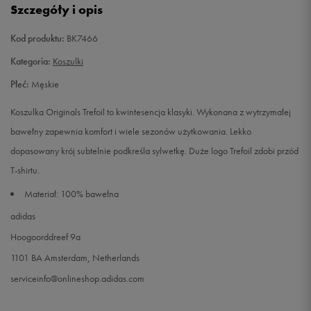
Szczegóły i opis
XL
Powiadom o dostępności
Kod produktu:
BK7466
Kategoria:
Koszulki
XXL
Powiadom o dostępności
Płeć:
Męskie
Koszulka Originals Trefoil to kwintesencja klasyki. Wykonana z wytrzymałej
bawełny zapewnia komfort i wiele sezonów użytkowania. Lekko
dopasowany krój subtelnie podkreśla sylwetkę. Duże logo Trefoil zdobi przód
T-shirtu.
Materiał: 100% bawełna
adidas
Hoogoorddreef 9a
1101 BA Amsterdam, Netherlands
serviceinfo@onlineshop.adidas.com