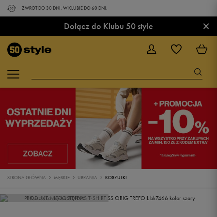
ZWROT DO 30 DNI. W KLUBIE DO 60 DNI.
×
Dołącz do Klubu 50 style
STRONA GŁÓWNA
MĘSKIE
UBRANIA
KOSZULKI
PRODUKT NIEDOSTĘPNY