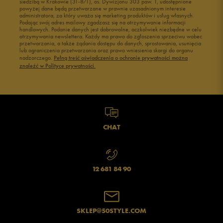
siedzibą w Krakowie (31-871), os. Dywizjonu 303 paw. 1, udostępnione
powyżej dane będą przetwarzane w prawnie uzasadnionym interesie
administratora, za który uważa się marketing produktów i usług własnych.
Podając swój adres mailowy zgadzasz się na otrzymywanie informacji
handlowych. Podanie danych jest dobrowolne, aczkolwiek niezbędne w celu
otrzymywania newslettera. Każdy ma prawo do zgłoszenia sprzeciwu wobec
przetwarzania, a także żądania dostępu do danych, sprostowania, usunięcia
lub ograniczenia przetwarzania oraz prawo wniesienia skargi do organu
nadzorczego.
Pełną treść oświadczenia o ochronie prywatności można
znaleźć w Polityce prywatności.
CHAT
12 681 84 90
SKLEP@50STYLE.COM