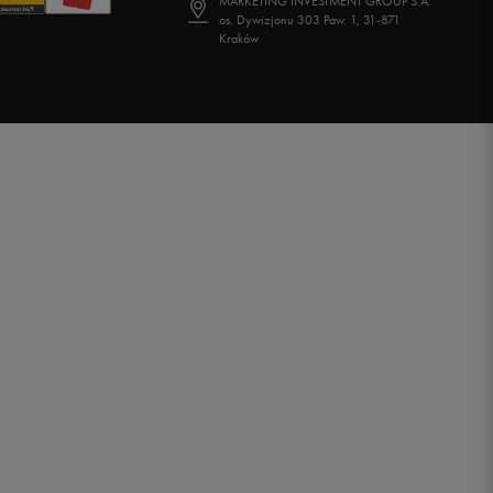
MARKETING INVESTMENT GROUP S.A.
os. Dywizjonu 303 Paw. 1, 31-871
Kraków