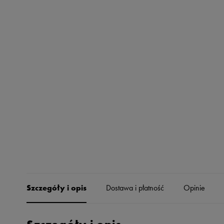
Skechers
Timberland
Umbro
Under Armour
Up8
U.S. Polo ASSN.
Vans
Szczegóły i opis
Dostawa i płatność
Opinie