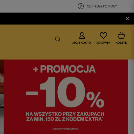
CENTRUM POMOCY
×
MOJE KONTO
SCHOWEK
KOSZYK
BUTY DLA CHŁOPCA
BUTY DLA DZIEWCZYNKI
0-4 lat
0-4 lat
4-8 lat
4-8 lat
9-16 lat
9-16 lat