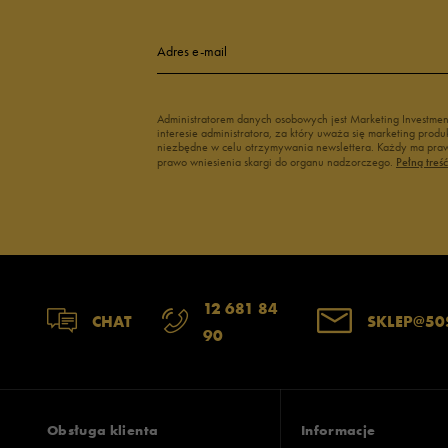
Adres e-mail
Administratorem danych osobowych jest Marketing Investme
interesie administratora, za który uważa się marketing pro
niezbędne w celu otrzymywania newslettera. Każdy ma prawo
prawo wniesienia skargi do organu nadzorczego.
Pełną treś
12 681 84
CHAT
SKLEP@50
90
Obsługa klienta
Informacje