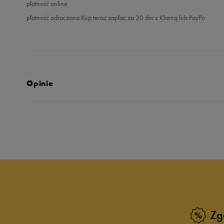
płatność online
płatność odroczona Kup teraz zapłać za 30 dni z Klarną lub PayPo
Opinie
Produkt nie posia
Zg