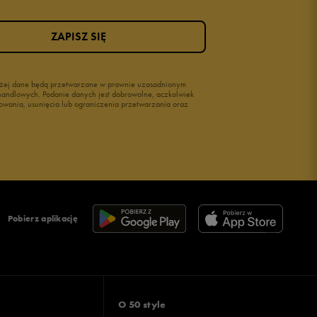
ZAPISZ SIĘ
wyżej dane będą przetwarzane w prawnie uzasadnionym
i handlowych. Podanie danych jest dobrowolne, aczkolwiek
owania, usunięcia lub ograniczenia przetwarzania oraz
Pobierz aplikację
O 50 style