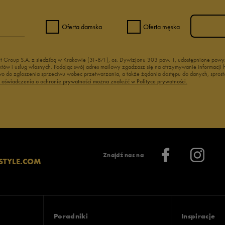
Oferta damska
Oferta męska
nt Group S.A. z siedzibą w Krakowie (31-871), os. Dywizjonu 303 paw. 1, udostępnione po
duktów i usług własnych. Podając swój adres mailowy zgadzasz się na otrzymywanie informacj
 do zgłoszenia sprzeciwu wobec przetwarzania, a także żądania dostępu do danych, sprost
ć oświadczenia o ochronie prywatności można znaleźć w Polityce prywatności.
Znajdź nas na
STYLE.COM
Poradniki
Inspiracje