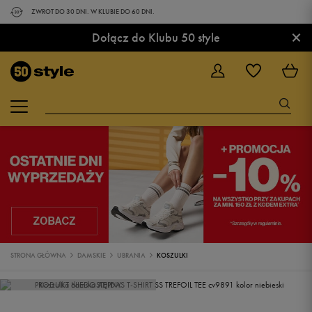
ZWROT DO 30 DNI. W KLUBIE DO 60 DNI.
×
Dołącz do Klubu 50 style
STRONA GŁÓWNA
DAMSKIE
UBRANIA
KOSZULKI
PRODUKT NIEDOSTĘPNY