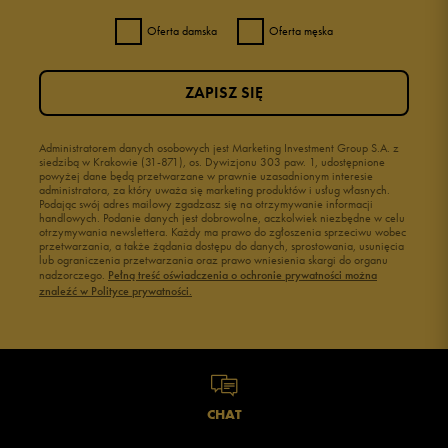
Oferta damska
Oferta męska
ZAPISZ SIĘ
Administratorem danych osobowych jest Marketing Investment Group S.A. z
siedzibą w Krakowie (31-871), os. Dywizjonu 303 paw. 1, udostępnione
powyżej dane będą przetwarzane w prawnie uzasadnionym interesie
administratora, za który uważa się marketing produktów i usług własnych.
Podając swój adres mailowy zgadzasz się na otrzymywanie informacji
handlowych. Podanie danych jest dobrowolne, aczkolwiek niezbędne w celu
otrzymywania newslettera. Każdy ma prawo do zgłoszenia sprzeciwu wobec
przetwarzania, a także żądania dostępu do danych, sprostowania, usunięcia
lub ograniczenia przetwarzania oraz prawo wniesienia skargi do organu
nadzorczego.
Pełną treść oświadczenia o ochronie prywatności można
znaleźć w Polityce prywatności.
CHAT