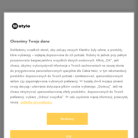
Chronimy Twoje dane
Dokładamy wszelkich starań, aby zakupy naszych Klientów były udane, a produkty,
które wybierają – najlepiej dopasowane do ich potrzeb. Robimy to jednak przy pełnym
poszanowaniu bezpieczeństwa wszystkich danych osobowych. Kliknij „OK”, jeśli
chcesz, abyśmy wykorzystywali informacje o Twoich zachowaniach na naszej stronie
do przygotowania personalizowanych specjalnie dla Ciebie treści, w tym rekomendacji
produktów dopasowanych do Twoich potrzeb i zainteresowań, spersonalizowanych
reklam czy zapamiętywanie wybranych preferencji. W każdej chwili możesz zmienić
swoją decyzję i ustawienia dotyczące plików cookie wybierając „Dostosuj”. Jeśli nie
1/1
chcesz otrzymywać spersonalizowanej oferty produktów, dopasowanych do Twoich
preferencji, wybierz „Odrzuć wszystkie”. W celu uzyskania więcej informacji, przeczytaj
naszą
politykę prywatności.
Dostosuj
ADIDAS T-SHIRT SS
OK