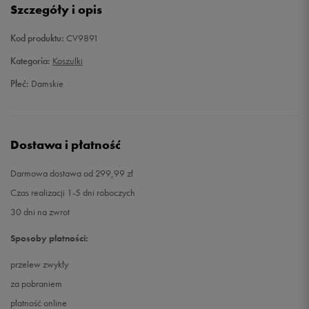
Szczegóły i opis
38
Powiadom o dostępności
Kod produktu:
CV9891
40
Powiadom o dostępności
Kategoria:
Koszulki
Płeć:
Damskie
42
Powiadom o dostępności
Dostawa i płatność
Darmowa dostawa od 299,99 zł
Czas realizacji 1-5 dni roboczych
30 dni na zwrot
Sposoby płatności:
przelew zwykły
za pobraniem
płatność online