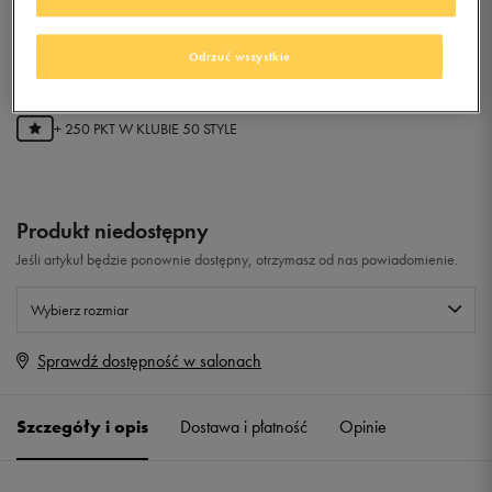
TREFOIL TEE
Odrzuć wszystkie
0.0
(
0
)
49,99
zł
z Vat
+ 250 PKT W
KLUBIE 50 STYLE
Produkt niedostępny
Jeśli artykuł będzie ponownie dostępny, otrzymasz od nas powiadomienie.
Wybierz rozmiar
Sprawdź dostępność w salonach
Rozmiary EU
Rozmiary US
34
Powiadom o dostępności
Szczegóły i opis
Dostawa i płatność
Opinie
36
Powiadom o dostępności