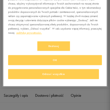
GRAPHIC
chcesz, abyśmy wykorzystywali informacje o Twoich zachowaniach na naszej stronie
do przygotowania personalizowanych specjalnie dla Ciebie treści, w tym rekomendacji
produktów dopasowanych do Twoich potrzeb i zainteresowań, spersonalizowanych
0.0
(
0
)
reklam czy zapamiętywanie wybranych preferencji. W każdej chwili możesz zmienić
59,99
zł
z Vat
swoją decyzję i ustawienia dotyczące plików cookie wybierając „Dostosuj”. Jeśli nie
chcesz otrzymywać spersonalizowanej oferty produktów, dopasowanych do Twoich
+ 300 PKT W
KLUBIE 50 STYLE
preferencji, wybierz „Odrzuć wszystkie”. W celu uzyskania więcej informacji, przeczytaj
naszą
politykę prywatności.
Dostosuj
Produkt niedostępny
Jeśli artykuł będzie ponownie dostępny, otrzymasz od nas powiadomienie.
OK
Wybierz rozmiar
Odrzuć wszystkie
Sprawdź dostępność w salonach
S
Powiadom o dostępności
Szczegóły i opis
Dostawa i płatność
Opinie
M
Powiadom o dostępności
L
Powiadom o dostępności