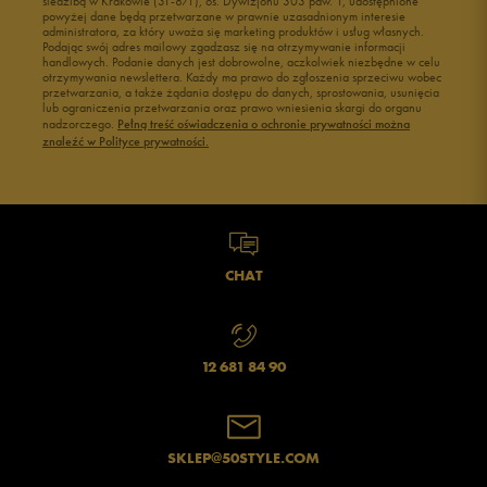
siedzibą w Krakowie (31-871), os. Dywizjonu 303 paw. 1, udostępnione
powyżej dane będą przetwarzane w prawnie uzasadnionym interesie
administratora, za który uważa się marketing produktów i usług własnych.
Podając swój adres mailowy zgadzasz się na otrzymywanie informacji
handlowych. Podanie danych jest dobrowolne, aczkolwiek niezbędne w celu
otrzymywania newslettera. Każdy ma prawo do zgłoszenia sprzeciwu wobec
przetwarzania, a także żądania dostępu do danych, sprostowania, usunięcia
lub ograniczenia przetwarzania oraz prawo wniesienia skargi do organu
nadzorczego.
Pełną treść oświadczenia o ochronie prywatności można
znaleźć w Polityce prywatności.
CHAT
12 681 84 90
SKLEP@50STYLE.COM