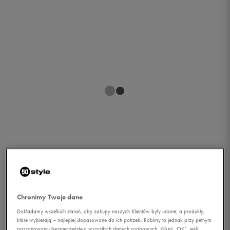
1/1
Chronimy Twoje dane
Dokładamy wszelkich starań, aby zakupy naszych Klientów były udane, a produkty,
które wybierają – najlepiej dopasowane do ich potrzeb. Robimy to jednak przy pełnym
ADIDAS T-SHIRT SS TRF
poszanowaniu bezpieczeństwa wszystkich danych osobowych. Kliknij „OK”, jeśli