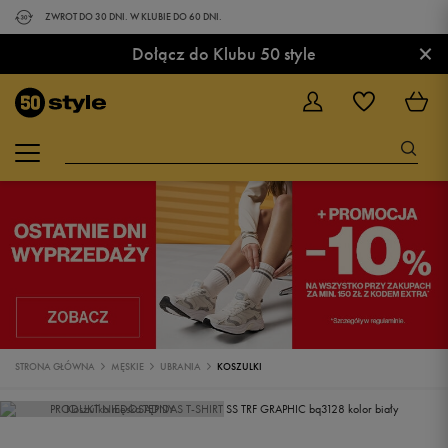
ZWROT DO 30 DNI. W KLUBIE DO 60 DNI.
×
Dołącz do Klubu 50 style
STRONA GŁÓWNA
MĘSKIE
UBRANIA
KOSZULKI
PRODUKT NIEDOSTĘPNY