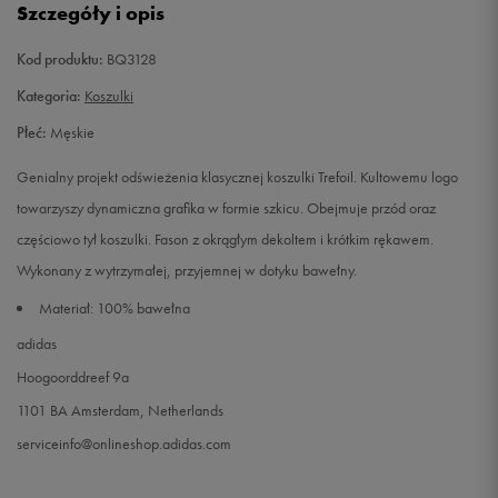
Szczegóły i opis
XL
Powiadom o dostępności
Kod produktu:
BQ3128
Kategoria:
Koszulki
XXL
Powiadom o dostępności
Płeć:
Męskie
Genialny projekt odświeżenia klasycznej koszulki Trefoil. Kultowemu logo
towarzyszy dynamiczna grafika w formie szkicu. Obejmuje przód oraz
częściowo tył koszulki. Fason z okrągłym dekoltem i krótkim rękawem.
Wykonany z wytrzymałej, przyjemnej w dotyku bawełny.
Materiał: 100% bawełna
adidas
Hoogoorddreef 9a
1101 BA Amsterdam, Netherlands
serviceinfo@onlineshop.adidas.com