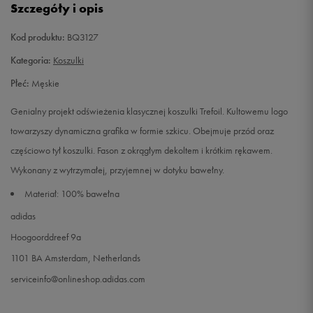
Szczegóły i opis
XL
Powiadom o dostępności
Kod produktu:
BQ3127
Kategoria:
Koszulki
XXL
Powiadom o dostępności
Płeć:
Męskie
Genialny projekt odświeżenia klasycznej koszulki Trefoil. Kultowemu logo
towarzyszy dynamiczna grafika w formie szkicu. Obejmuje przód oraz
częściowo tył koszulki. Fason z okrągłym dekoltem i krótkim rękawem.
Wykonany z wytrzymałej, przyjemnej w dotyku bawełny.
Materiał: 100% bawełna
adidas
Hoogoorddreef 9a
1101 BA Amsterdam, Netherlands
serviceinfo@onlineshop.adidas.com