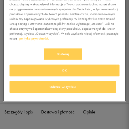
GRAPHIC
chcesz, abyśmy wykorzystywali informacje o Twoich zachowaniach na naszej stronie
do przygotowania personalizowanych specjalnie dla Ciebie treści, w tym rekomendacji
produktów dopasowanych do Twoich potrzeb i zainteresowań, spersonalizowanych
0.0
(
0
)
reklam czy zapamiętywanie wybranych preferencji. W każdej chwili możesz zmienić
39,99
zł
z Vat
swoją decyzję i ustawienia dotyczące plików cookie wybierając „Dostosuj”. Jeśli nie
chcesz otrzymywać spersonalizowanej oferty produktów, dopasowanych do Twoich
+ 200 PKT W
KLUBIE 50 STYLE
preferencji, wybierz „Odrzuć wszystkie”. W celu uzyskania więcej informacji, przeczytaj
naszą
politykę prywatności.
Dostosuj
Produkt niedostępny
Jeśli artykuł będzie ponownie dostępny, otrzymasz od nas powiadomienie.
OK
Wybierz rozmiar
Odrzuć wszystkie
Sprawdź dostępność w salonach
S
Powiadom o dostępności
Szczegóły i opis
Dostawa i płatność
Opinie
M
Powiadom o dostępności
L
Powiadom o dostępności