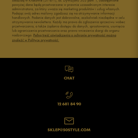
siedzibą w Krakowie (31-871), os. Dywizjonu 303 paw. 1, udostępnione
powyżej dane będą przetwarzane w prawnie uzasadnionym interesie
administratora, za który uważa się marketing produktów i usług własnych.
Podając swój adres mailowy zgadzasz się na otrzymywanie informacji
handlowych. Podanie danych jest dobrowolne, aczkolwiek niezbędne w celu
otrzymywania newslettera. Każdy ma prawo do zgłoszenia sprzeciwu wobec
przetwarzania, a także żądania dostępu do danych, sprostowania, usunięcia
lub ograniczenia przetwarzania oraz prawo wniesienia skargi do organu
nadzorczego.
Pełną treść oświadczenia o ochronie prywatności można
znaleźć w Polityce prywatności.
CHAT
12 681 84 90
SKLEP@50STYLE.COM