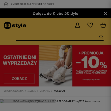
ZWROT DO 30 DNI. W KLUBIE DO 60 DNI.
×
Dołącz do Klubu 50 style
STRONA GŁÓWNA
MĘSKIE
UBRANIA
KOSZULKI
PRODUKT NIEDOSTĘPNY