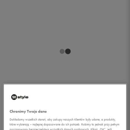
1/1
Chronimy Twoje dane
Dokładamy wszelkich starań, aby zakupy naszych Klientów były udane, a produkty,
które wybierają – najlepiej dopasowane do ich potrzeb. Robimy to jednak przy pełnym
ADIDAS T-SHIRT SS TRF
poszanowaniu bezpieczeństwa wszystkich danych osobowych. Kliknij „OK”, jeśli