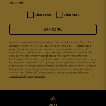
Adres e-mail
Oferta damska
Oferta męska
ZAPISZ SIĘ
Administratorem danych osobowych jest Marketing Investment Group S.A. z
siedzibą w Krakowie (31-871), os. Dywizjonu 303 paw. 1, udostępnione
powyżej dane będą przetwarzane w prawnie uzasadnionym interesie
administratora, za który uważa się marketing produktów i usług własnych.
Podając swój adres mailowy zgadzasz się na otrzymywanie informacji
handlowych. Podanie danych jest dobrowolne, aczkolwiek niezbędne w celu
otrzymywania newslettera. Każdy ma prawo do zgłoszenia sprzeciwu wobec
przetwarzania, a także żądania dostępu do danych, sprostowania, usunięcia
lub ograniczenia przetwarzania oraz prawo wniesienia skargi do organu
nadzorczego.
Pełną treść oświadczenia o ochronie prywatności można
znaleźć w Polityce prywatności.
CHAT