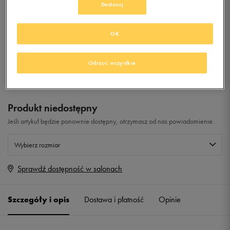
Dostosuj
0.0
(
0
)
OK
0
zł
z Vat
+ 0 PKT W
KLUBIE 50 STYLE
Odrzuć wszystkie
Produkt niedostępny
Jeśli artykuł będzie ponownie dostępny, otrzymasz od nas powiadomienie.
Wybierz rozmiar
Sprawdź dostępność w salonach
Rozmiary EU
Rozmiary US
36 2/3
22,5 cm
Powiadom o dostępności
Szczegóły i opis
Dostawa i płatność
Opinie
37 1/3
23 cm
Powiadom o dostępności