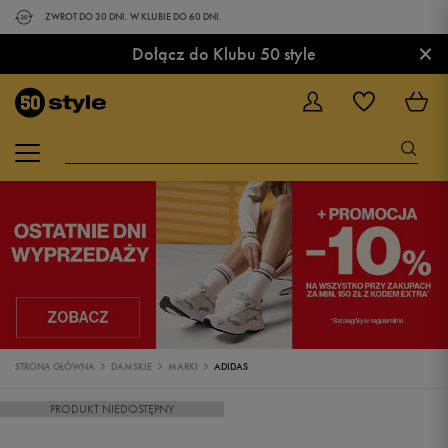
ZWROT DO 30 DNI. W KLUBIE DO 60 DNI.
×
Dołącz do Klubu 50 style
STRONA GŁÓWNA
DAMSKIE
MARKI
ADIDAS
PRODUKT NIEDOSTĘPNY