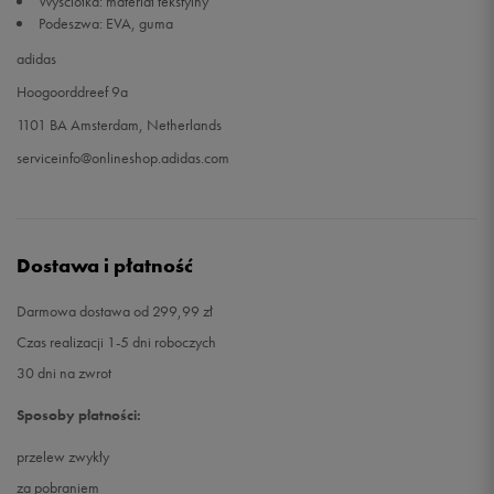
Wyściółka: materiał tekstylny
Podeszwa: EVA, guma
adidas
Hoogoorddreef 9a
1101 BA Amsterdam, Netherlands
serviceinfo@onlineshop.adidas.com
Dostawa i płatność
Darmowa dostawa od 299,99 zł
Czas realizacji 1-5 dni roboczych
30 dni na zwrot
Sposoby płatności:
przelew zwykły
za pobraniem