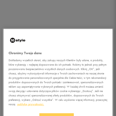
Chronimy Twoje dane
Dokładamy wszelkich starań, aby zakupy naszych Klientów były udane, a produkty,
które wybierają – najlepiej dopasowane do ich potrzeb. Robimy to jednak przy pełnym
poszanowaniu bezpieczeństwa wszystkich danych osobowych. Kliknij „OK”, jeśli
chcesz, abyśmy wykorzystywali informacje o Twoich zachowaniach na naszej stronie
1/1
do przygotowania personalizowanych specjalnie dla Ciebie treści, w tym rekomendacji
produktów dopasowanych do Twoich potrzeb i zainteresowań, spersonalizowanych
reklam czy zapamiętywanie wybranych preferencji. W każdej chwili możesz zmienić
swoją decyzję i ustawienia dotyczące plików cookie wybierając „Dostosuj”. Jeśli nie
chcesz otrzymywać spersonalizowanej oferty produktów, dopasowanych do Twoich
preferencji, wybierz „Odrzuć wszystkie”. W celu uzyskania więcej informacji, przeczytaj
naszą
politykę prywatności.
ADIDAS TECH SUPER W