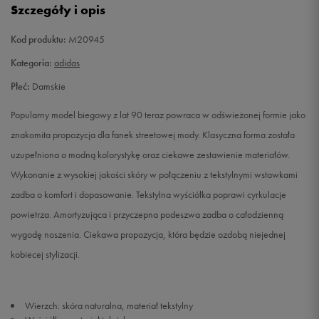
Szczegóły i opis
38
23,5 cm
Powiadom o dostępności
Kod produktu:
M20945
38 2/3
24 cm
Powiadom o dostępności
Kategoria:
adidas
Płeć:
Damskie
39 1/3
24,5 cm
Powiadom o dostępności
Popularny model biegowy z lat 90 teraz powraca w odświeżonej formie jako
40
25 cm
Powiadom o dostępności
znakomita propozycja dla fanek streetowej mody. Klasyczna forma została
uzupełniona o modną kolorystykę oraz ciekawe zestawienie materiałów.
40 2/3
25,5 cm
Powiadom o dostępności
Wykonanie z wysokiej jakości skóry w połączeniu z tekstylnymi wstawkami
zadba o komfort i dopasowanie. Tekstylna wyściółka poprawi cyrkulacje
41 1/3
26 cm
Powiadom o dostępności
powietrza. Amortyzująca i przyczepna podeszwa zadba o całodzienną
wygodę noszenia. Ciekawa propozycja, która będzie ozdobą niejednej
kobiecej stylizacji.
Wierzch: skóra naturalna, materiał tekstylny