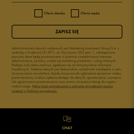
Oferta damska
Oferta męska
ZAPISZ SIĘ
Administratorem danych osobowych jest Marketing Investment Group S.A. z
siedzibą w Krakowie (31-871), os. Dywizjonu 303 paw. 1, udostępnione
powyżej dane będą przetwarzane w prawnie uzasadnionym interesie
administratora, za który uważa się marketing produktów i usług własnych.
Podając swój adres mailowy zgadzasz się na otrzymywanie informacji
handlowych. Podanie danych jest dobrowolne, aczkolwiek niezbędne w celu
otrzymywania newslettera. Każdy ma prawo do zgłoszenia sprzeciwu wobec
przetwarzania, a także żądania dostępu do danych, sprostowania, usunięcia
lub ograniczenia przetwarzania oraz prawo wniesienia skargi do organu
nadzorczego.
Pełną treść oświadczenia o ochronie prywatności można
znaleźć w Polityce prywatności.
CHAT