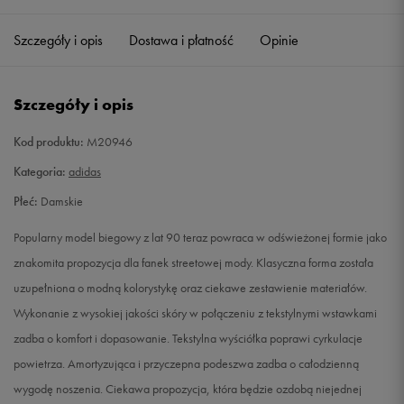
36 2/3
22,5 cm
Powiadom o dostępności
Szczegóły i opis
Dostawa i płatność
Opinie
37 1/3
23 cm
Powiadom o dostępności
Szczegóły i opis
38
23,5 cm
Powiadom o dostępności
Kod produktu:
M20946
38 2/3
24 cm
Powiadom o dostępności
Kategoria:
adidas
Płeć:
Damskie
39 1/3
24,5 cm
Powiadom o dostępności
Popularny model biegowy z lat 90 teraz powraca w odświeżonej formie jako
40
25 cm
Powiadom o dostępności
znakomita propozycja dla fanek streetowej mody. Klasyczna forma została
uzupełniona o modną kolorystykę oraz ciekawe zestawienie materiałów.
40 2/3
25,5 cm
Powiadom o dostępności
Wykonanie z wysokiej jakości skóry w połączeniu z tekstylnymi wstawkami
zadba o komfort i dopasowanie. Tekstylna wyściółka poprawi cyrkulacje
41 1/3
26 cm
Powiadom o dostępności
powietrza. Amortyzująca i przyczepna podeszwa zadba o całodzienną
wygodę noszenia. Ciekawa propozycja, która będzie ozdobą niejednej