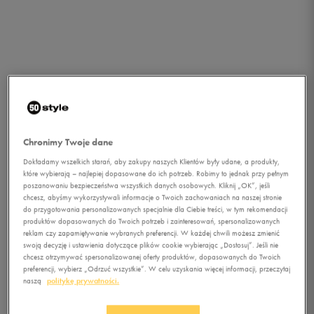
Chronimy Twoje dane
Dokładamy wszelkich starań, aby zakupy naszych Klientów były udane, a produkty,
które wybierają – najlepiej dopasowane do ich potrzeb. Robimy to jednak przy pełnym
poszanowaniu bezpieczeństwa wszystkich danych osobowych. Kliknij „OK”, jeśli
chcesz, abyśmy wykorzystywali informacje o Twoich zachowaniach na naszej stronie
do przygotowania personalizowanych specjalnie dla Ciebie treści, w tym rekomendacji
produktów dopasowanych do Twoich potrzeb i zainteresowań, spersonalizowanych
reklam czy zapamiętywanie wybranych preferencji. W każdej chwili możesz zmienić
swoją decyzję i ustawienia dotyczące plików cookie wybierając „Dostosuj”. Jeśli nie
chcesz otrzymywać spersonalizowanej oferty produktów, dopasowanych do Twoich
1/3
preferencji, wybierz „Odrzuć wszystkie”. W celu uzyskania więcej informacji, przeczytaj
naszą
politykę prywatności.