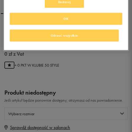
Dostosuj
OK
ADIDAS TECH SUPER W
Odrzuć wszystkie
0.0
(
0
)
0
zł
z Vat
+ 0 PKT W
KLUBIE 50 STYLE
Produkt niedostępny
Jeśli artykuł będzie ponownie dostępny, otrzymasz od nas powiadomienie.
Wybierz rozmiar
Sprawdź dostępność w salonach
Rozmiary EU
Rozmiary US