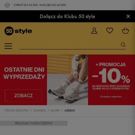
ZWROT DO 30 DNI. W KLUBIE DO 60 DNI.
×
Dołącz do Klubu 50 style
STRONA GŁÓWNA
DAMSKIE
MARKI
ADIDAS
PRODUKT NIEDOSTĘPNY