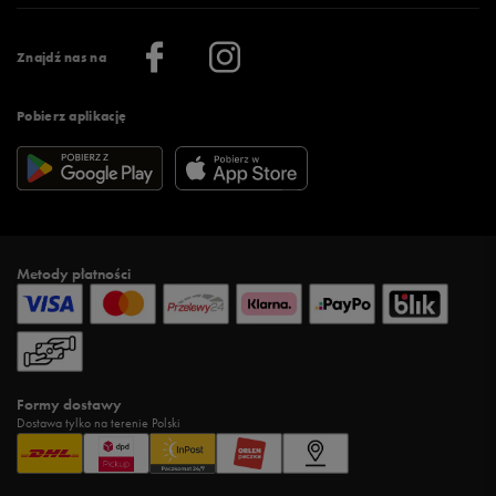
Praca
Regulamin aplikacji 50 style
Informacje o firmie
Więcej regulaminów >
Znajdź nas na
Pobierz aplikację
Metody płatności
Formy dostawy
Dostawa tylko na terenie Polski