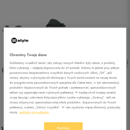
Chronimy Twoje dane
Dokładamy wszelkich starań, aby zakupy naszych Klientów były udane, a produkty,
które wybierają – najlepiej dopasowane do ich potrzeb. Robimy to jednak przy pełnym
poszanowaniu bezpieczeństwa wszystkich danych osobowych. Kliknij „OK”, jeśli
chcesz, abyśmy wykorzystywali informacje o Twoich zachowaniach na naszej stronie
do przygotowania personalizowanych specjalnie dla Ciebie treści, w tym rekomendacji
produktów dopasowanych do Twoich potrzeb i zainteresowań, spersonalizowanych
reklam czy zapamiętywanie wybranych preferencji. W każdej chwili możesz zmienić
swoją decyzję i ustawienia dotyczące plików cookie wybierając „Dostosuj”. Jeśli nie
chcesz otrzymywać spersonalizowanej oferty produktów, dopasowanych do Twoich
preferencji, wybierz „Odrzuć wszystkie”. W celu uzyskania więcej informacji, przeczytaj
1/5
naszą
politykę prywatności.
Dostosuj