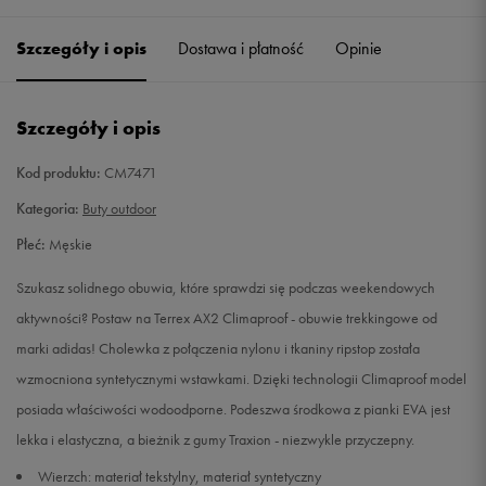
39
24 cm
Powiadom o dostępności
Szczegóły i opis
Dostawa i płatność
Opinie
39 1/3
24,5 cm
Powiadom o dostępności
Szczegóły i opis
40
25 cm
Powiadom o dostępności
Kod produktu:
CM7471
40 2/3
25,5 cm
Powiadom o dostępności
Kategoria:
Buty outdoor
Płeć:
Męskie
41 1/3
26 cm
Powiadom o dostępności
Szukasz solidnego obuwia, które sprawdzi się podczas weekendowych
42
26,5 cm
Powiadom o dostępności
aktywności? Postaw na Terrex AX2 Climaproof - obuwie trekkingowe od
marki adidas! Cholewka z połączenia nylonu i tkaniny ripstop została
42 2/3
27 cm
Powiadom o dostępności
wzmocniona syntetycznymi wstawkami. Dzięki technologii Climaproof model
posiada właściwości wodoodporne. Podeszwa środkowa z pianki EVA jest
43 1/3
27,5 cm
Powiadom o dostępności
lekka i elastyczna, a bieżnik z gumy Traxion - niezwykle przyczepny.
Wierzch: materiał tekstylny, materiał syntetyczny
44
28 cm
Powiadom o dostępności