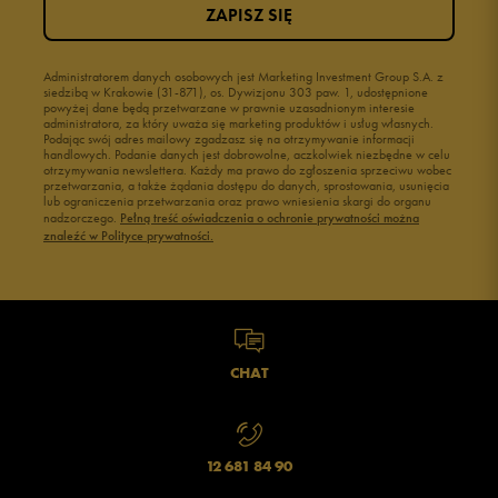
ZAPISZ SIĘ
Administratorem danych osobowych jest Marketing Investment Group S.A. z
siedzibą w Krakowie (31-871), os. Dywizjonu 303 paw. 1, udostępnione
powyżej dane będą przetwarzane w prawnie uzasadnionym interesie
administratora, za który uważa się marketing produktów i usług własnych.
Podając swój adres mailowy zgadzasz się na otrzymywanie informacji
handlowych. Podanie danych jest dobrowolne, aczkolwiek niezbędne w celu
otrzymywania newslettera. Każdy ma prawo do zgłoszenia sprzeciwu wobec
przetwarzania, a także żądania dostępu do danych, sprostowania, usunięcia
lub ograniczenia przetwarzania oraz prawo wniesienia skargi do organu
nadzorczego.
Pełną treść oświadczenia o ochronie prywatności można
znaleźć w Polityce prywatności.
CHAT
12 681 84 90