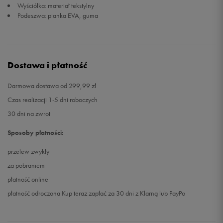
Wyściółka: materiał tekstylny
Podeszwa: pianka EVA, guma
44 2/3
28,5 cm
Powiadom o dostępności
45 1/3
29 cm
Powiadom o dostępności
Dostawa i płatność
46
29,5 cm
Powiadom o dostępności
Darmowa dostawa od 299,99 zł
46 2/3
30 cm
Powiadom o dostępności
Czas realizacji 1-5 dni roboczych
30 dni na zwrot
47 1/3
30,5 cm
Powiadom o dostępności
Sposoby płatności:
48
31 cm
Powiadom o dostępności
przelew zwykły
za pobraniem
48 2/3
31,5 cm
Powiadom o dostępności
płatność online
płatność odroczona Kup teraz zapłać za 30 dni z Klarną lub PayPo
49 1/3
32 cm
Powiadom o dostępności