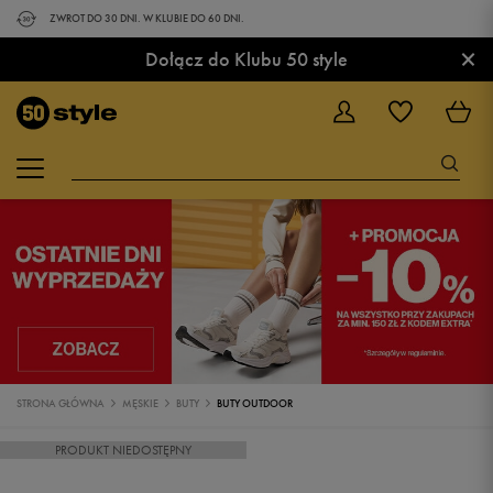
ZWROT DO 30 DNI. W KLUBIE DO 60 DNI.
×
Dołącz do Klubu 50 style
STRONA GŁÓWNA
MĘSKIE
BUTY
BUTY OUTDOOR
PRODUKT NIEDOSTĘPNY