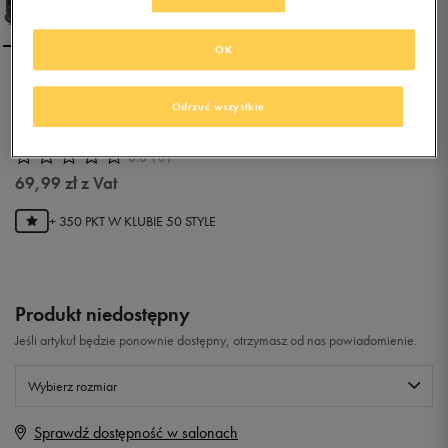
OK
ADIDAS TERREX AX2 CP
Odrzuć wszystkie
0.0
(
0
)
69,99
zł
z Vat
+ 350 PKT W
KLUBIE 50 STYLE
Produkt niedostępny
Jeśli artykuł będzie ponownie dostępny, otrzymasz od nas powiadomienie.
Wybierz rozmiar
Sprawdź dostępność w salonach
Rozmiary EU
Rozmiary US