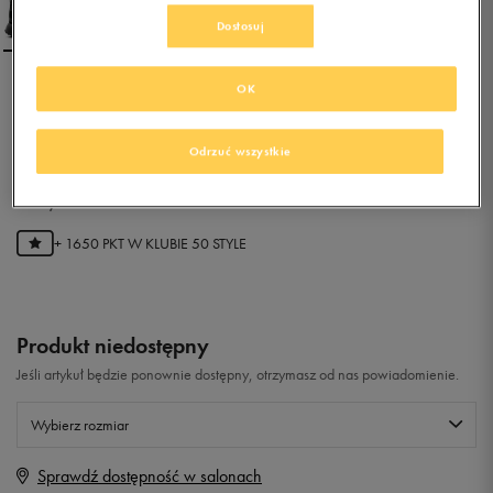
Dostosuj
OK
ADIDAS TERREX CHOLEAH
PADDED CP
Odrzuć wszystkie
0.0
(
0
)
329,99
zł
z Vat
+ 1650 PKT W
KLUBIE 50 STYLE
Produkt niedostępny
Jeśli artykuł będzie ponownie dostępny, otrzymasz od nas powiadomienie.
Wybierz rozmiar
Sprawdź dostępność w salonach
Rozmiary EU
Rozmiary US