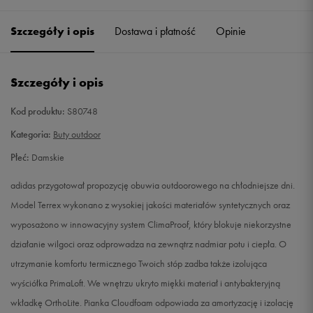
36 2/3
22,5 cm
Powiadom o dostępności
Szczegóły i opis
Dostawa i płatność
Opinie
37 1/3
23 cm
Powiadom o dostępności
Szczegóły i opis
38
23,5 cm
Powiadom o dostępności
Kod produktu:
S80748
38 2/3
24 cm
Powiadom o dostępności
Kategoria:
Buty outdoor
Płeć:
Damskie
39 1/3
24,5 cm
Powiadom o dostępności
adidas przygotował propozycję obuwia outdoorowego na chłodniejsze dni.
40
25 cm
Powiadom o dostępności
Model Terrex wykonano z wysokiej jakości materiałów syntetycznych oraz
wyposażono w innowacyjny system ClimaProof, który blokuje niekorzystne
40 2/3
25,5 cm
Powiadom o dostępności
działanie wilgoci oraz odprowadza na zewnątrz nadmiar potu i ciepła. O
utrzymanie komfortu termicznego Twoich stóp zadba także izolująca
41 1/3
26 cm
Powiadom o dostępności
wyściółka PrimaLoft. We wnętrzu ukryto miękki materiał i antybakteryjną
wkładkę OrthoLite. Pianka Cloudfoam odpowiada za amortyzację i izolację