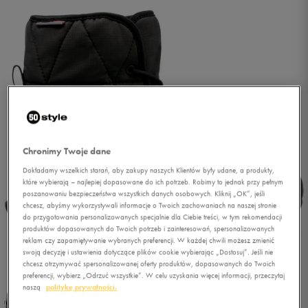
Chronimy Twoje dane
Dokładamy wszelkich starań, aby zakupy naszych Klientów były udane, a produkty,
które wybierają – najlepiej dopasowane do ich potrzeb. Robimy to jednak przy pełnym
poszanowaniu bezpieczeństwa wszystkich danych osobowych. Kliknij „OK”, jeśli
chcesz, abyśmy wykorzystywali informacje o Twoich zachowaniach na naszej stronie
do przygotowania personalizowanych specjalnie dla Ciebie treści, w tym rekomendacji
produktów dopasowanych do Twoich potrzeb i zainteresowań, spersonalizowanych
reklam czy zapamiętywanie wybranych preferencji. W każdej chwili możesz zmienić
swoją decyzję i ustawienia dotyczące plików cookie wybierając „Dostosuj”. Jeśli nie
1/5
chcesz otrzymywać spersonalizowanej oferty produktów, dopasowanych do Twoich
preferencji, wybierz „Odrzuć wszystkie”. W celu uzyskania więcej informacji, przeczytaj
naszą
politykę prywatności.