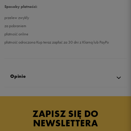
Sposoby płatności:
przelew zwykły
za pobraniem
płatność online
płatność odroczona Kup teraz zapłać za 30 dni z Klarną lub PayPo
Opinie
Produkt nie posiada recenzji
ZAPISZ SIĘ DO
NEWSLETTERA