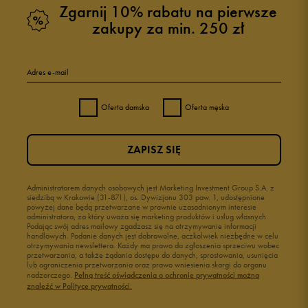
Zgarnij 10% rabatu na pierwsze
zakupy za min. 250 zł
Adres e-mail
Oferta damska
Oferta męska
ZAPISZ SIĘ
Administratorem danych osobowych jest Marketing Investment Group S.A. z
siedzibą w Krakowie (31-871), os. Dywizjonu 303 paw. 1, udostępnione
powyżej dane będą przetwarzane w prawnie uzasadnionym interesie
administratora, za który uważa się marketing produktów i usług własnych.
Podając swój adres mailowy zgadzasz się na otrzymywanie informacji
handlowych. Podanie danych jest dobrowolne, aczkolwiek niezbędne w celu
otrzymywania newslettera. Każdy ma prawo do zgłoszenia sprzeciwu wobec
przetwarzania, a także żądania dostępu do danych, sprostowania, usunięcia
lub ograniczenia przetwarzania oraz prawo wniesienia skargi do organu
nadzorczego.
Pełną treść oświadczenia o ochronie prywatności można
znaleźć w Polityce prywatności.