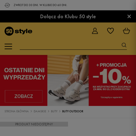
ZWROT DO 30 DNI. W KLUBIE DO 60 DNI.
×
Dołącz do Klubu 50 style
STRONA GŁÓWNA
DAMSKIE
BUTY
BUTY OUTDOOR
PRODUKT NIEDOSTĘPNY