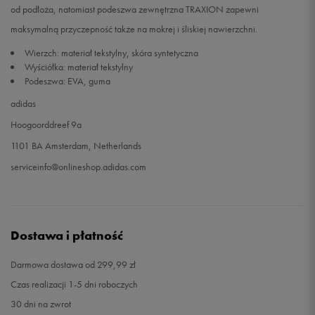
od podłoża, natomiast podeszwa zewnętrzna TRAXION zapewni
maksymalną przyczepność także na mokrej i śliskiej nawierzchni.
Wierzch: materiał tekstylny, skóra syntetyczna
Wyściółka: materiał tekstylny
Podeszwa: EVA, guma
adidas
Hoogoorddreef 9a
1101 BA Amsterdam, Netherlands
serviceinfo@onlineshop.adidas.com
Dostawa i płatność
Darmowa dostawa od 299,99 zł
Czas realizacji 1-5 dni roboczych
30 dni na zwrot