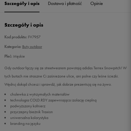
Szczegóły i opis
Dostawa i płatność
Opinie
46 2/3
30 cm
Powiadom o dostępności
Szczegóły i opis
Kod produktu:
FV7957
Kategoria:
Buty outdoor
Płeć:
Męskie
Gdy outdoor łączy się ze streetwearem powstają adidas Terrex Snowpitch! W
tych butach nie straszne Ci zaśnieżone ulice, ani polne czy leśne ścieżki.
Wędruj dokąd chcesz i sprawdź, jak dobrze prezentują się na żywo.
cholewka z wytrzymałych materiałów
technologia COLD.RDY zapewniająca izolację cieplną
podwyższony kołnierz
przyczepny bieżnik Traxion
uniwersalna kolorystyka
branding na języku