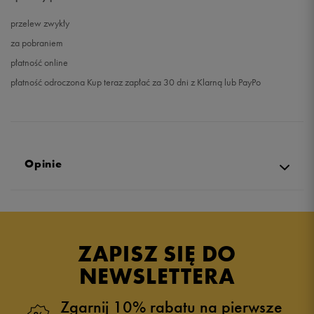
przelew zwykły
za pobraniem
płatność online
płatność odroczona Kup teraz zapłać za 30 dni z Klarną lub PayPo
Opinie
4.8
opinii klientów
88
z całego okresu
ZAPISZ SIĘ DO
zebranych i zweryfikowanych przez
NEWSLETTERA
Zgarnij 10% rabatu na pierwsze