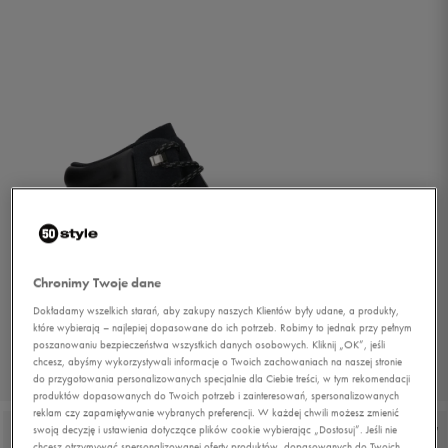
Chronimy Twoje dane
Dokładamy wszelkich starań, aby zakupy naszych Klientów były udane, a produkty,
które wybierają – najlepiej dopasowane do ich potrzeb. Robimy to jednak przy pełnym
poszanowaniu bezpieczeństwa wszystkich danych osobowych. Kliknij „OK”, jeśli
chcesz, abyśmy wykorzystywali informacje o Twoich zachowaniach na naszej stronie
1/6
do przygotowania personalizowanych specjalnie dla Ciebie treści, w tym rekomendacji
produktów dopasowanych do Twoich potrzeb i zainteresowań, spersonalizowanych
reklam czy zapamiętywanie wybranych preferencji. W każdej chwili możesz zmienić
swoją decyzję i ustawienia dotyczące plików cookie wybierając „Dostosuj”. Jeśli nie
chcesz otrzymywać spersonalizowanej oferty produktów, dopasowanych do Twoich