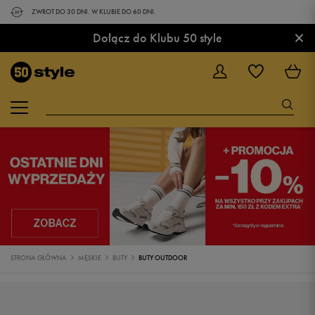
ZWROT DO 30 DNI. W KLUBIE DO 60 DNI.
×
Dołącz do Klubu 50 style
STRONA GŁÓWNA
MĘSKIE
BUTY
BUTY OUTDOOR