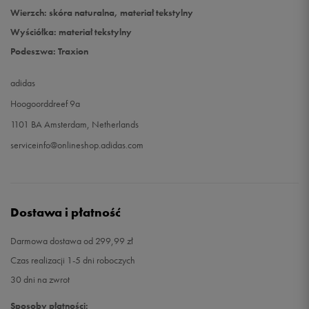
Wierzch: skóra naturalna, materiał tekstylny
Wyściółka: materiał tekstylny
Podeszwa: Traxion
adidas
Hoogoorddreef 9a
1101 BA Amsterdam, Netherlands
serviceinfo@onlineshop.adidas.com
Dostawa i płatność
Darmowa dostawa od 299,99 zł
Czas realizacji 1-5 dni roboczych
30 dni na zwrot
Sposoby płatności: