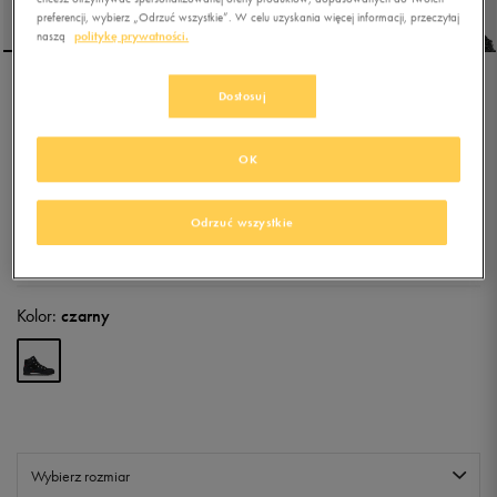
preferencji, wybierz „Odrzuć wszystkie”. W celu uzyskania więcej informacji, przeczytaj
naszą
politykę prywatności.
Dostosuj
ADIDAS TERREX
SNOWPITCH
OK
4.8
(
88
)
449,99
zł
z Vat
Odrzuć wszystkie
+ 2250 PKT W
KLUBIE 50 STYLE
Kolor:
czarny
Wybierz rozmiar