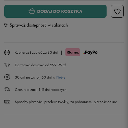
Rozmiary EU
Rozmiary US
DODAJ DO KOSZYKA
41 1/3
26 cm
Sprawdź dostępność w salonach
42
26,5 cm
42 2/3
27 cm
Powiadom o dostępności
Kup teraz i zapłać za 30 dni
|
Darmowa dostawa od 299,99 zł
43 1/3
27,5 cm
Powiadom o dostępności
30 dni na zwrot, 60 dni w
Klubie
44
28 cm
Powiadom o dostępności
Czas realizacji 1-5 dni roboczych
44 2/3
28,5 cm
Sposoby płatności:
przelew zwykły, za pobraniem, płatność online
45 1/3
29 cm
Powiadom o dostępności
46
29,5 cm
Powiadom o dostępności