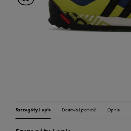
Skechers
Timberland
Umbro
Under Armour
Up8
U.S. Polo ASSN.
Vans
Szczegóły i opis
Dostawa i płatność
Opinie