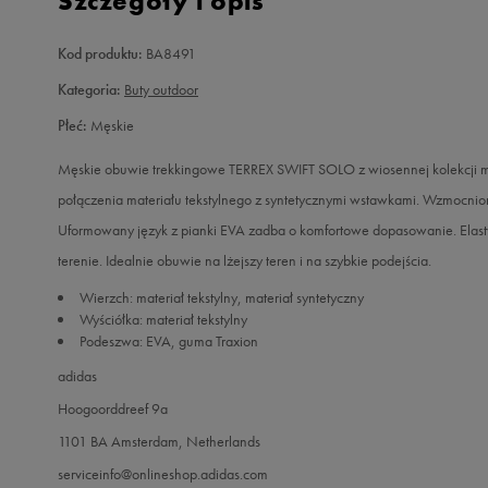
Szczegóły i opis
Kod produktu:
BA8491
Kategoria:
Buty outdoor
Płeć:
Męskie
Męskie obuwie trekkingowe TERREX SWIFT SOLO z wiosennej kolekcji ma
połączenia materiału tekstylnego z syntetycznymi wstawkami. Wzmocnion
Uformowany język z pianki EVA zadba o komfortowe dopasowanie. Elast
terenie. Idealnie obuwie na lżejszy teren i na szybkie podejścia.
Wierzch: materiał tekstylny, materiał syntetyczny
Wyściółka: materiał tekstylny
Podeszwa: EVA, guma Traxion
adidas
Hoogoorddreef 9a
1101 BA Amsterdam, Netherlands
serviceinfo@onlineshop.adidas.com