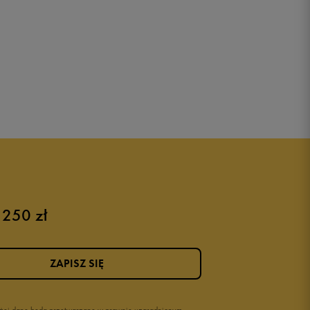
 250 zł
ZAPISZ SIĘ
wyżej dane będą przetwarzane w prawnie uzasadnionym