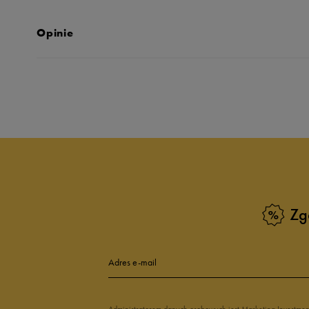
Opinie
Produkt nie posia
Zg
Adres e-mail
Administratorem danych osobowych jest Marketing Investme