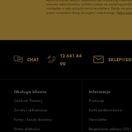
interesie administratora, za który uważa się marketing pro
niezbędne w celu otrzymywania newslettera. Każdy ma prawo
prawo wniesienia skargi do organu nadzorczego.
Pełną treś
12 681 84
CHAT
SKLEP@50
90
Obsługa klienta
Informacje
Centrum Pomocy
Promocje
Zwroty i reklamacje
Karta podarunkowa
Formy i koszty dostawy
Newsletter
Formy płatności
Bezpieczne zakupy (SSL)