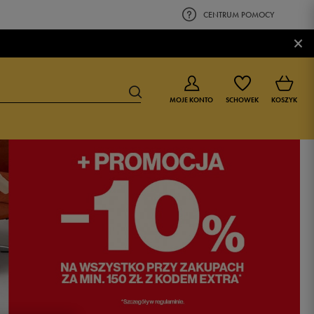
CENTRUM POMOCY
×
MOJE KONTO
SCHOWEK
KOSZYK
BUTY DLA CHŁOPCA
BUTY DLA DZIEWCZYNKI
0-4 lat
0-4 lat
4-8 lat
4-8 lat
9-16 lat
9-16 lat