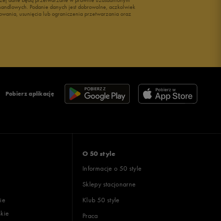
i handlowych. Podanie danych jest dobrowolne, aczkolwiek
owania, usunięcia lub ograniczenia przetwarzania oraz
Pobierz aplikację
O 50 style
Informacje o 50 style
Sklepy stacjonarne
ie
Klub 50 style
skie
Praca