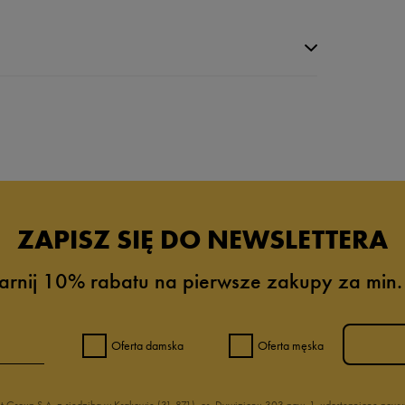
da recenzji
ZAPISZ SIĘ DO NEWSLETTERA
arnij 10% rabatu na pierwsze zakupy za min.
Oferta damska
Oferta męska
nt Group S.A. z siedzibą w Krakowie (31-871), os. Dywizjonu 303 paw. 1, udostępnione po