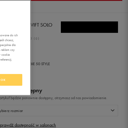
DAS TERREX SWIFT SOLO
asowane do ich
0.0
(
0
)
śli chcesz,
ecjalnie dla
,99
zł
z Vat
 reklam czy
w cookie
eferencji,
+ 300 PKT W
KLUBIE 50 STYLE
OK
odukt niedostępny
i artykuł będzie ponownie dostępny, otrzymasz od nas powiadomienie.
bierz rozmiar
prawdź dostępność w salonach
Rozmiary EU
Rozmiary US