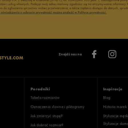
duktów i usług własnych. Podając swój adres mailowy zgadzasz się na otrzymywanie informacj
 do zgłoszenia sprzeciwu wobec przetwarzania, a także żądania dostępu do danych, sprost
ć oświadczenia o ochronie prywatności można znaleźć w Polityce prywatności.
Znajdź nas na
STYLE.COM
Poradniki
Inspiracje
Tabela rozmiarów
Blog
Oznaczenia słowne i piktogramy
Historia marek
Jak zmierzyć stopę?
Stylizacje męsk
Stylizacje dam
Jak dobrać rozmiar?