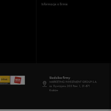
Informacje o firmie
Siedziba firmy
MARKETING INVESTMENT GROUP S.A.
os. Dywizjonu 303 Paw. 1, 31-871
Kraków