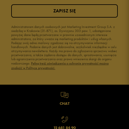
ZAPISZ SIĘ
Administratorem danych osobowych jest Marketing Investment Group S.A. z
siedzibą w Krakowie (31-871), os. Dywizjonu 303 paw. 1, udostępnione
powyżej dane będą przetwarzane w prawnie uzasadnionym interesie
administratora, za który uważa się marketing produktów i usług własnych.
Podając swój adres mailowy zgadzasz się na otrzymywanie informacji
handlowych. Podanie danych jest dobrowolne, aczkolwiek niezbędne w celu
otrzymywania newslettera. Każdy ma prawo do zgłoszenia sprzeciwu wobec
przetwarzania, a także żądania dostępu do danych, sprostowania, usunięcia
lub ograniczenia przetwarzania oraz prawo wniesienia skargi do organu
nadzorczego.
Pełną treść oświadczenia o ochronie prywatności można
znaleźć w Polityce prywatności.
CHAT
12 681 84 90