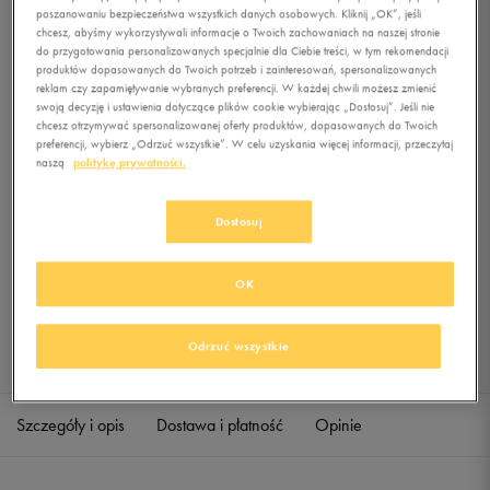
S VISTA GREY
poszanowaniu bezpieczeństwa wszystkich danych osobowych. Kliknij „OK”, jeśli
chcesz, abyśmy wykorzystywali informacje o Twoich zachowaniach na naszej stronie
do przygotowania personalizowanych specjalnie dla Ciebie treści, w tym rekomendacji
0.0
(
0
)
produktów dopasowanych do Twoich potrzeb i zainteresowań, spersonalizowanych
9,99
zł
z Vat
reklam czy zapamiętywanie wybranych preferencji. W każdej chwili możesz zmienić
swoją decyzję i ustawienia dotyczące plików cookie wybierając „Dostosuj”. Jeśli nie
chcesz otrzymywać spersonalizowanej oferty produktów, dopasowanych do Twoich
+ 50 PKT W
KLUBIE 50 STYLE
preferencji, wybierz „Odrzuć wszystkie”. W celu uzyskania więcej informacji, przeczytaj
naszą
politykę prywatności.
Dostosuj
Produkt niedostępny
Jeśli artykuł będzie ponownie dostępny, otrzymasz od nas powiadomienie.
OK
Wybierz rozmiar
Odrzuć wszystkie
Sprawdź dostępność w salonach
S
Powiadom o dostępności
Szczegóły i opis
Dostawa i płatność
Opinie