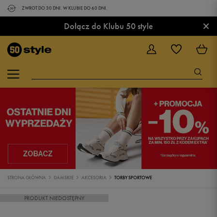
ZWROT DO 30 DNI. W KLUBIE DO 60 DNI.
×
Dołącz do Klubu 50 style
STRONA GŁÓWNA
DAMSKIE
AKCESORIA
TORBY SPORTOWE
PRODUKT NIEDOSTĘPNY