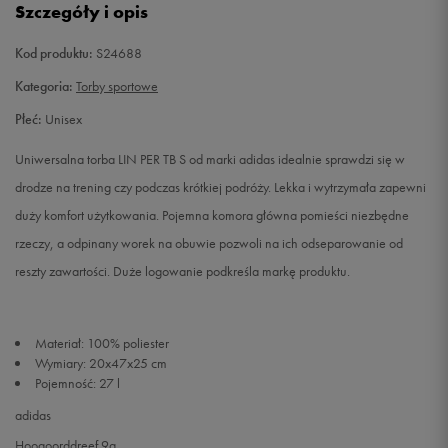
Szczegóły i opis
Kod produktu:
S24688
Kategoria:
Torby sportowe
Płeć:
Unisex
Uniwersalna torba LIN PER TB S od marki adidas idealnie sprawdzi się w
drodze na trening czy podczas krótkiej podróży. Lekka i wytrzymała zapewni
duży komfort użytkowania. Pojemna komora główna pomieści niezbędne
rzeczy, a odpinany worek na obuwie pozwoli na ich odseparowanie od
reszty zawartości. Duże logowanie podkreśla markę produktu.
Materiał: 100% poliester
Wymiary: 20x47x25 cm
Pojemność: 27 l
adidas
Hoogoorddreef 9a