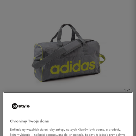
1/1
Chronimy Twoje dane
Dokładamy wszelkich starań, aby zakupy naszych Klientów były udane, a produkty,
ADIDAS TORBA LIN PER TB
które wybierają – najlepiej dopasowane do ich potrzeb. Robimy to jednak przy pełnym