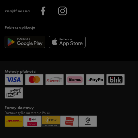
Informacje o firmie
Więcej regulaminów >
Znajdź nas na
Pobierz aplikację
Metody płatności
Formy dostawy
Dostawa tylko na terenie Polski