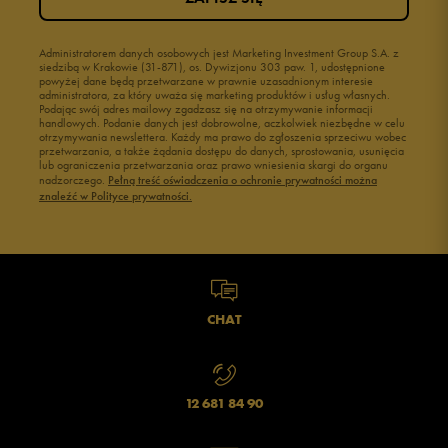
Administratorem danych osobowych jest Marketing Investment Group S.A. z
siedzibą w Krakowie (31-871), os. Dywizjonu 303 paw. 1, udostępnione
powyżej dane będą przetwarzane w prawnie uzasadnionym interesie
administratora, za który uważa się marketing produktów i usług własnych.
Podając swój adres mailowy zgadzasz się na otrzymywanie informacji
handlowych. Podanie danych jest dobrowolne, aczkolwiek niezbędne w celu
otrzymywania newslettera. Każdy ma prawo do zgłoszenia sprzeciwu wobec
przetwarzania, a także żądania dostępu do danych, sprostowania, usunięcia
lub ograniczenia przetwarzania oraz prawo wniesienia skargi do organu
nadzorczego.
Pełną treść oświadczenia o ochronie prywatności można
znaleźć w Polityce prywatności.
CHAT
12 681 84 90