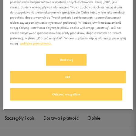
poszanowaniu bezpieczeństwa wszystkich danych osobowych. Kliknij „OK”, jeśli
TB XS
chcesz, abyśmy wykorzystywali informacje o Twoich zachowaniach na naszej stronie
do przygotowania personalizowanych specjalnie dla Ciebie treści, w tym rekomendacji
0.0
(
0
)
produktów dopasowanych do Twoich potrzeb i zainteresowań, spersonalizowanych
reklam czy zapamiętywanie wybranych preferencji. W każdej chwili możesz zmienić
59,99
zł
z Vat
swoją decyzję i ustawienia dotyczące plików cookie wybierając „Dostosuj”. Jeśli nie
chcesz otrzymywać spersonalizowanej oferty produktów, dopasowanych do Twoich
+ 300 PKT W
KLUBIE 50 STYLE
preferencji, wybierz „Odrzuć wszystkie”. W celu uzyskania więcej informacji, przeczytaj
naszą
politykę prywatności.
Dostosuj
Produkt niedostępny
Jeśli artykuł będzie ponownie dostępny, otrzymasz od nas powiadomienie.
OK
Wybierz rozmiar
Odrzuć wszystkie
Sprawdź dostępność w salonach
ONE SIZE
Powiadom o dostępności
Szczegóły i opis
Dostawa i płatność
Opinie