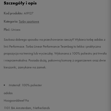
Szczegóły i opis
Kod produktu:
AI9127
Kategoria:
Torby sportowe
Płeć:
Unisex
Szukasz dobrego sposobu na przechowanie rzeczy? Wybierz torbę adidas z
linii Performace. Torba Linear Performance Teambag to lekka i praktyczna
propozycja na trening lub wycieczkę. Wykonana z 100% poliestru jest trwała
i nieprzemakalna. Posiada dużą, pakowną komorę z organizerem oraz dwie
kieszonki, zamykane na zamek.
Materiał: 100% poliester
adidas
Hoogoorddreef 9a
1101 BA Amsterdam, Netherlands