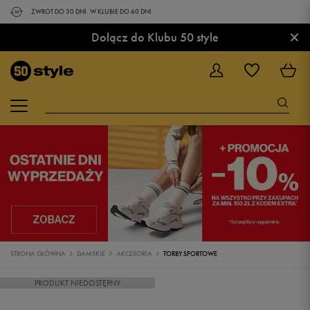
ZWROT DO 30 DNI. W KLUBIE DO 60 DNI.
×
Dołącz do Klubu 50 style
STRONA GŁÓWNA
DAMSKIE
AKCESORIA
TORBY SPORTOWE
PRODUKT NIEDOSTĘPNY