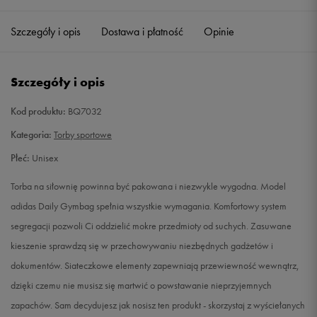
Szczegóły i opis
Dostawa i płatność
Opinie
Szczegóły i opis
Kod produktu:
BQ7032
Kategoria:
Torby sportowe
Płeć:
Unisex
Torba na siłownię powinna być pakowana i niezwykle wygodna. Model
adidas Daily Gymbag spełnia wszystkie wymagania. Komfortowy system
segregacji pozwoli Ci oddzielić mokre przedmioty od suchych. Zasuwane
kieszenie sprawdzą się w przechowywaniu niezbędnych gadżetów i
dokumentów. Siateczkowe elementy zapewniają przewiewność wewnątrz,
dzięki czemu nie musisz się martwić o powstawanie nieprzyjemnych
zapachów. Sam decydujesz jak nosisz ten produkt - skorzystaj z wyściełanych