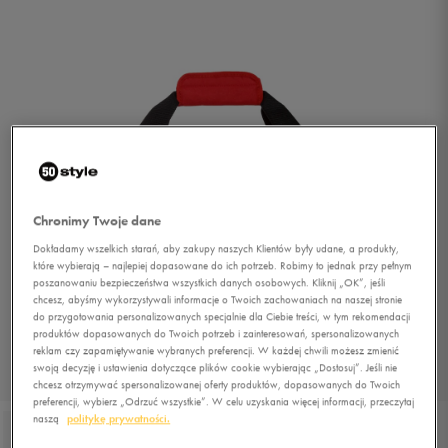
Chronimy Twoje dane
Dokładamy wszelkich starań, aby zakupy naszych Klientów były udane, a produkty,
które wybierają – najlepiej dopasowane do ich potrzeb. Robimy to jednak przy pełnym
poszanowaniu bezpieczeństwa wszystkich danych osobowych. Kliknij „OK”, jeśli
chcesz, abyśmy wykorzystywali informacje o Twoich zachowaniach na naszej stronie
do przygotowania personalizowanych specjalnie dla Ciebie treści, w tym rekomendacji
produktów dopasowanych do Twoich potrzeb i zainteresowań, spersonalizowanych
reklam czy zapamiętywanie wybranych preferencji. W każdej chwili możesz zmienić
swoją decyzję i ustawienia dotyczące plików cookie wybierając „Dostosuj”. Jeśli nie
1/4
chcesz otrzymywać spersonalizowanej oferty produktów, dopasowanych do Twoich
preferencji, wybierz „Odrzuć wszystkie”. W celu uzyskania więcej informacji, przeczytaj
naszą
politykę prywatności.