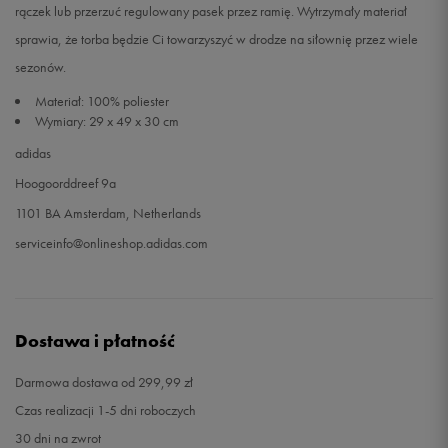
rączek lub przerzuć regulowany pasek przez ramię. Wytrzymały materiał
sprawia, że torba będzie Ci towarzyszyć w drodze na siłownię przez wiele
sezonów.
Materiał: 100% poliester
Wymiary: 29 x 49 x 30 cm
adidas
Hoogoorddreef 9a
1101 BA Amsterdam, Netherlands
serviceinfo@onlineshop.adidas.com
Dostawa i płatność
Darmowa dostawa od 299,99 zł
Czas realizacji 1-5 dni roboczych
30 dni na zwrot