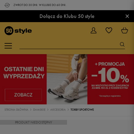
ZWROT DO 30 DNI. W KLUBIE DO 60 DNI.
×
Dołącz do Klubu 50 style
STRONA GŁÓWNA
DAMSKIE
AKCESORIA
TORBY SPORTOWE
PRODUKT NIEDOSTĘPNY