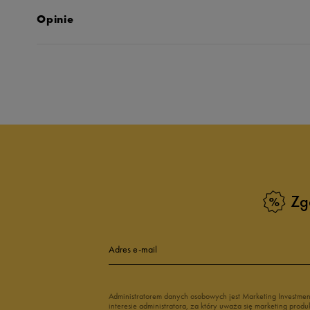
Opinie
Produkt nie posia
Zg
Adres e-mail
Administratorem danych osobowych jest Marketing Investme
interesie administratora, za który uważa się marketing pro