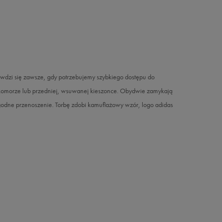
rawdzi się zawsze, gdy potrzebujemy szybkiego dostępu do
omorze lub przedniej, wsuwanej kieszonce. Obydwie zamykają
godne przenoszenie. Torbę zdobi kamuflażowy wzór, logo adidas