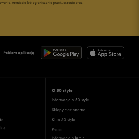
owania, usunięcia lub ograniczenia przetwarzania oraz
Pobierz aplikację
O 50 style
Informacje o 50 style
Sklepy stacjonarne
ie
Klub 50 style
skie
Praca
Informacje o firmie