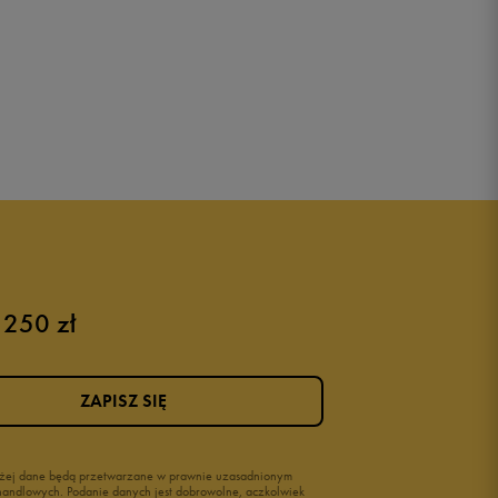
 250 zł
ZAPISZ SIĘ
wyżej dane będą przetwarzane w prawnie uzasadnionym
i handlowych. Podanie danych jest dobrowolne, aczkolwiek