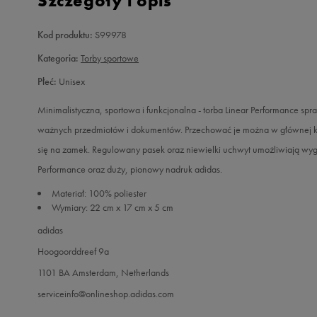
Szczegóły i opis
Kod produktu:
S99978
Kategoria:
Torby sportowe
Płeć:
Unisex
Minimalistyczna, sportowa i funkcjonalna - torba Linear Performance sp
ważnych przedmiotów i dokumentów. Przechować je można w głównej k
się na zamek. Regulowany pasek oraz niewielki uchwyt umożliwiają wy
Performance oraz duży, pionowy nadruk adidas.
Materiał: 100% poliester
Wymiary: 22 cm x 17 cm x 5 cm
adidas
Hoogoorddreef 9a
1101 BA Amsterdam, Netherlands
serviceinfo@onlineshop.adidas.com