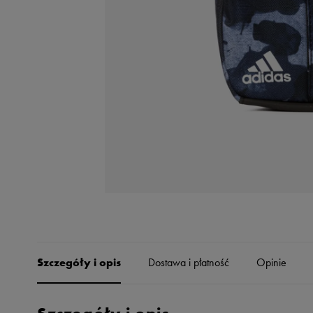
Skechers
Timberland
Umbro
Under Armour
Up8
U.S. Polo ASSN.
Vans
Szczegóły i opis
Dostawa i płatność
Opinie