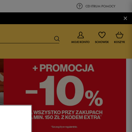
CENTRUM POMOCY
×
MOJE KONTO
SCHOWEK
KOSZYK
BUTY DLA CHŁOPCA
BUTY DLA DZIEWCZYNKI
0-4 lat
0-4 lat
4-8 lat
4-8 lat
9-16 lat
9-16 lat