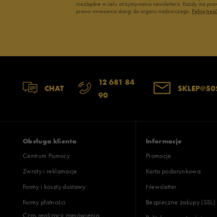
niezbędne w celu otrzymywania newslettera. Każdy ma prawo
prawo wniesienia skargi do organu nadzorczego.
Pełną treś
12 681 84
CHAT
SKLEP@50
90
Obsługa klienta
Informacje
Centrum Pomocy
Promocje
Zwroty i reklamacje
Karta podarunkowa
Formy i koszty dostawy
Newsletter
Formy płatności
Bezpieczne zakupy (SSL)
Czas realizacji zamówienia