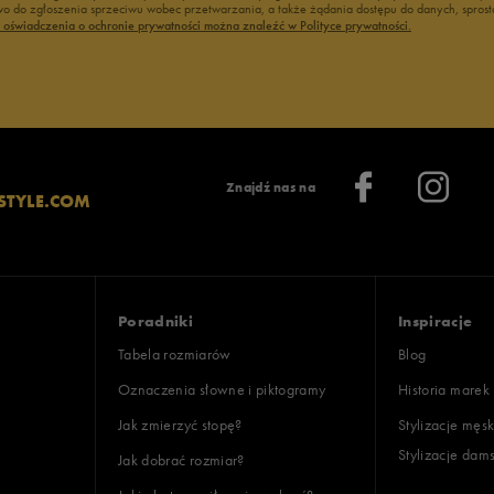
 do zgłoszenia sprzeciwu wobec przetwarzania, a także żądania dostępu do danych, sprost
ć oświadczenia o ochronie prywatności można znaleźć w Polityce prywatności.
Znajdź nas na
STYLE.COM
Poradniki
Inspiracje
Tabela rozmiarów
Blog
Oznaczenia słowne i piktogramy
Historia marek
Jak zmierzyć stopę?
Stylizacje męsk
Stylizacje dam
Jak dobrać rozmiar?