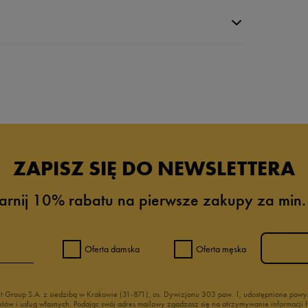
da recenzji
ZAPISZ SIĘ DO NEWSLETTERA
arnij 10% rabatu na pierwsze zakupy za min.
Oferta damska
Oferta męska
nt Group S.A. z siedzibą w Krakowie (31-871), os. Dywizjonu 303 paw. 1, udostępnione po
duktów i usług własnych. Podając swój adres mailowy zgadzasz się na otrzymywanie informacj