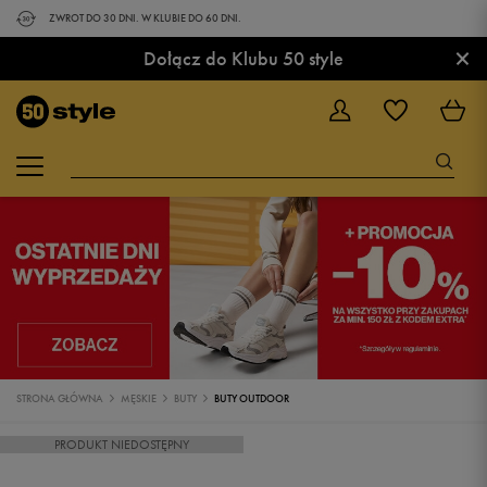
ZWROT DO 30 DNI. W KLUBIE DO 60 DNI.
×
Dołącz do Klubu 50 style
STRONA GŁÓWNA
MĘSKIE
BUTY
BUTY OUTDOOR
PRODUKT NIEDOSTĘPNY