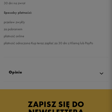
30 dni na zwrot
Sposoby płatności:
przelew zwykły
za pobraniem
płatność online
płatność odroczona Kup teraz zapłać za 30 dni z Klarną lub PayPo
Opinie
Produkt nie posiada recenzji
ZAPISZ SIĘ DO