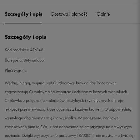
40 2/3
25,5 cm
Powiadom o dostępności
Szczegóły i opis
Dostawa i płatność
Opinie
41 1/3
26 cm
Powiadom o dostępności
Szczegóły i opis
42
26,5 cm
Powiadom o dostępności
Kod produktu:
AF6148
42 2/3
27 cm
Powiadom o dostępności
Kategoria:
Buty outdoor
Płeć:
Męskie
43 1/3
27,5 cm
Powiadom o dostępności
Wędruj, biegaj, wspinaj się! Outdoorowe buty adidas Tracerocker
44
28 cm
Powiadom o dostępności
zagwarantują Ci maksymalne wsparcie i ochronę w każdych warunkach.
Cholewka z połączenia materiałów tekstylnych i syntetycznych oferuje
44 2/3
28,5 cm
Powiadom o dostępności
lekkość i przewiewność, które docenisz z każdym krokiem. O odpowiednią
wentylację dba również miękka wyściółka. W podeszwie środkowej
45 1/3
29 cm
Powiadom o dostępności
zastosowano piankę EVA, która odpowiada za amortyzację na najwyższym
poziomie. Dzięki wykorzystaniu podeszwy TRAXION, nie musisz martwić się
46
29,5 cm
Powiadom o dostępności