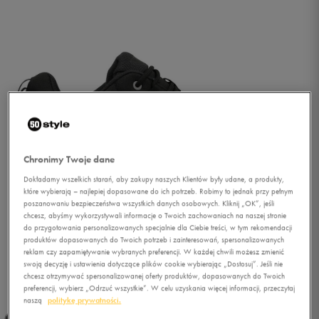
Chronimy Twoje dane
Dokładamy wszelkich starań, aby zakupy naszych Klientów były udane, a produkty,
które wybierają – najlepiej dopasowane do ich potrzeb. Robimy to jednak przy pełnym
poszanowaniu bezpieczeństwa wszystkich danych osobowych. Kliknij „OK”, jeśli
chcesz, abyśmy wykorzystywali informacje o Twoich zachowaniach na naszej stronie
do przygotowania personalizowanych specjalnie dla Ciebie treści, w tym rekomendacji
produktów dopasowanych do Twoich potrzeb i zainteresowań, spersonalizowanych
reklam czy zapamiętywanie wybranych preferencji. W każdej chwili możesz zmienić
swoją decyzję i ustawienia dotyczące plików cookie wybierając „Dostosuj”. Jeśli nie
1/5
chcesz otrzymywać spersonalizowanej oferty produktów, dopasowanych do Twoich
preferencji, wybierz „Odrzuć wszystkie”. W celu uzyskania więcej informacji, przeczytaj
naszą
politykę prywatności.