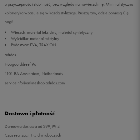
o przyczepność i stabilność, bez względu na nawierzchnię. Minimalistyczna
kolorystyka wpasuje się w każdą stylizację. Ruszaj tam, gdzie poniosą Cię
46 2/3
30 cm
Powiadom o dostępności
nogi!
47 1/3
30,5 cm
Powiadom o dostępności
Wierzch: materiał tekstylny, materiał syntetyczny
Wyściółka: materiał tekstylny
Podeszwa: EVA, TRAXION
49 1/3
32 cm
Powiadom o dostępności
adidas
Hoogoorddreef 9a
1101 BA Amsterdam, Netherlands
serviceinfo@onlineshop.adidas.com
Dostawa i płatność
Darmowa dostawa od 299,99 zł
Czas realizacji 1-5 dni roboczych