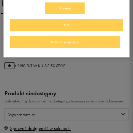
Dostosuj
OK
ADIDAS TRACEROCKER
Odrzuć wszystkie
0.0
(
0
)
229,99
zł
z Vat
+ 1150 PKT W
KLUBIE 50 STYLE
Produkt niedostępny
Jeśli artykuł będzie ponownie dostępny, otrzymasz od nas powiadomienie.
Wybierz rozmiar
Sprawdź dostępność w salonach
Rozmiary EU
Rozmiary US